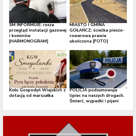
SM INFORMUJE: rusza
MIASTO I GMINA
przegląd instalacji gazowej
GOŁAŃCZ: ścieżka pieszo-
i kominów
rowerowa prawie
[HARMONOGRAM]
ukończona [FOTO]
Koło Gospodyń Wiejskich z
POLICJA podsumowuje
dotacją od marszałka
lipiec na naszych drogach.
Śmierć, wypadki i pijani