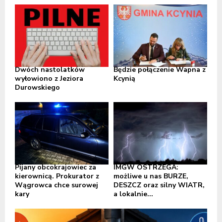
Dwóch nastolatków
Będzie połączenie Wapna z
wyłowiono z Jeziora
Kcynią
Durowskiego
Pijany obcokrajowiec za
IMGW OSTRZEGA:
kierownicą. Prokurator z
możliwe u nas BURZE,
Wągrowca chce surowej
DESZCZ oraz silny WIATR,
kary
a lokalnie...