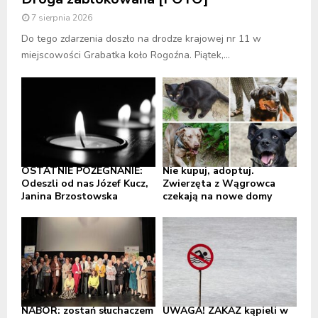
7 sierpnia 2026
Do tego zdarzenia doszło na drodze krajowej nr 11 w
miejscowości Grabatka koło Rogoźna. Piątek,...
OSTATNIE POŻEGNANIE:
Nie kupuj, adoptuj.
Odeszli od nas Józef Kucz,
Zwierzęta z Wągrowca
Janina Brzostowska
czekają na nowe domy
NABÓR: zostań słuchaczem
UWAGA! ZAKAZ kąpieli w