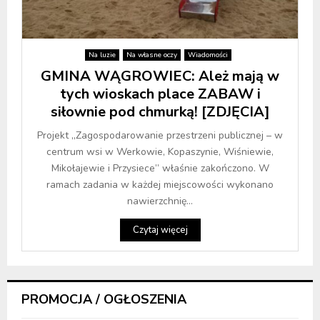
Na luzie
Na własne oczy
Wiadomości
GMINA WĄGROWIEC: Ależ mają w
tych wioskach place ZABAW i
siłownie pod chmurką! [ZDJĘCIA]
Projekt ,,Zagospodarowanie przestrzeni publicznej – w
centrum wsi w Werkowie, Kopaszynie, Wiśniewie,
Mikołajewie i Przysiece” właśnie zakończono. W
ramach zadania w każdej miejscowości wykonano
nawierzchnię...
Czytaj więcej
PROMOCJA / OGŁOSZENIA