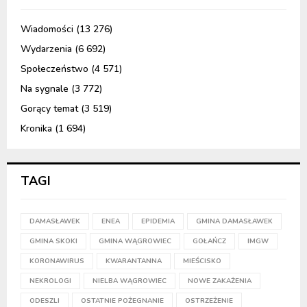
Wiadomości
(13 276)
Wydarzenia
(6 692)
Społeczeństwo
(4 571)
Na sygnale
(3 772)
Gorący temat
(3 519)
Kronika
(1 694)
TAGI
DAMASŁAWEK
ENEA
EPIDEMIA
GMINA DAMASŁAWEK
GMINA SKOKI
GMINA WĄGROWIEC
GOŁAŃCZ
IMGW
KORONAWIRUS
KWARANTANNA
MIEŚCISKO
NEKROLOGI
NIELBA WĄGROWIEC
NOWE ZAKAŻENIA
ODESZLI
OSTATNIE POŻEGNANIE
OSTRZEŻENIE