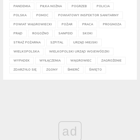
PANDEMIA
PIŁKA NOŻNA
POGRZEB
POLICJA
POLSKA
POMOC
POWIATOWY INSPEKTOR SANITARNY
POWIAT WĄGROWIECKI
POŻAR
PRACA
PROGNOZA
PRĄD
ROGOŹNO
SANPEID
SKOKI
STRAŻ POŻARNA
SZPITAL
URZĄD MIEJSKI
WIELKOPOLSKA
WIELKOPOLSKI URZĄD WOJEWÓDZKI
WYPADEK
WYŁĄCZENIA
WĄGROWIEC
ZAGROŻENIE
ZDARZYŁO SIĘ
ZGONY
ŚMIERĆ
ŚWIĘTO
ad