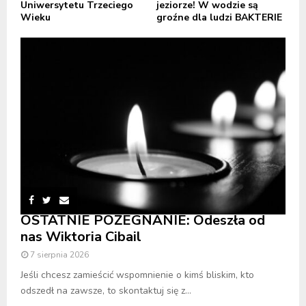
Uniwersytetu Trzeciego
jeziorze! W wodzie są
Wieku
groźne dla ludzi BAKTERIE
OSTATNIE POŻEGNANIE: Odeszła od
nas Wiktoria Cibail
7 sierpnia 2026
Jeśli chcesz zamieścić wspomnienie o kimś bliskim, kto
odszedł na zawsze, to skontaktuj się z...