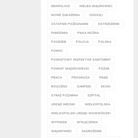
NEKROLOGI
NIELBA WĄGROWIEC
NOWE ZAKAŻENIA
ODESZLI
OSTATNIE POŻEGNANIE
OSTRZEŻENIE
PANDEMIA
PIŁKA NOŻNA
POGRZEB
POLICJA
POLSKA
POMOC
POWIATOWY INSPEKTOR SANITARNY
POWIAT WĄGROWIECKI
POŻAR
PRACA
PROGNOZA
PRĄD
ROGOŹNO
SANPEID
SKOKI
STRAŻ POŻARNA
SZPITAL
URZĄD MIEJSKI
WIELKOPOLSKA
WIELKOPOLSKI URZĄD WOJEWÓDZKI
WYPADEK
WYŁĄCZENIA
WĄGROWIEC
ZAGROŻENIE