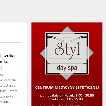
l szuka
nika
25
ka
tor Zespołu
u ogłasza
kursu ofert
lęgniarka
 lub...