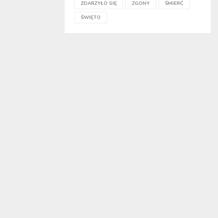
ZDARZYŁO SIĘ
ZGONY
ŚMIERĆ
ŚWIĘTO