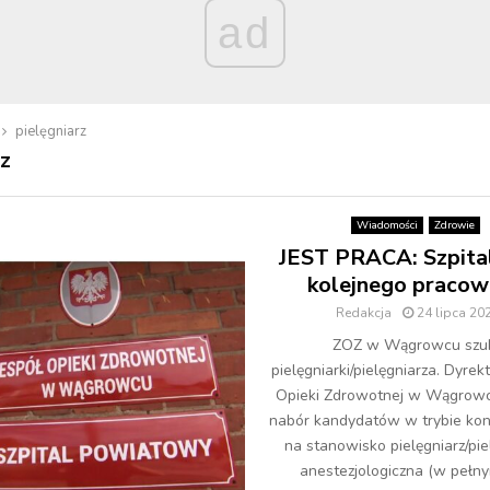
ad
pielęgniarz
rz
Wiadomości
Zdrowie
JEST PRACA: Szpita
kolejnego pracow
Redakcja
24 lipca 20
ZOZ w Wągrowcu szu
pielęgniarki/pielęgniarza. Dyrek
Opieki Zdrowotnej w Wągrowc
nabór kandydatów w trybie kon
na stanowisko pielęgniarz/pie
anestezjologiczna (w pełnym