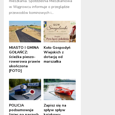
mieszkania. Spółdzielnia Mieszkaniowa
w Wągrowcu informuje o przeglądzie
przewodów kominowych i...
MIASTO I GMINA
Koło Gospodyń
GOŁAŃCZ:
Wiejskich z
ścieżka pieszo-
dotacją od
rowerowa prawie
marszałka
ukończona
[FOTO]
POLICJA
Zapisz się na
podsumowuje
spływ spływ
lipiec na naszych
kajakowy