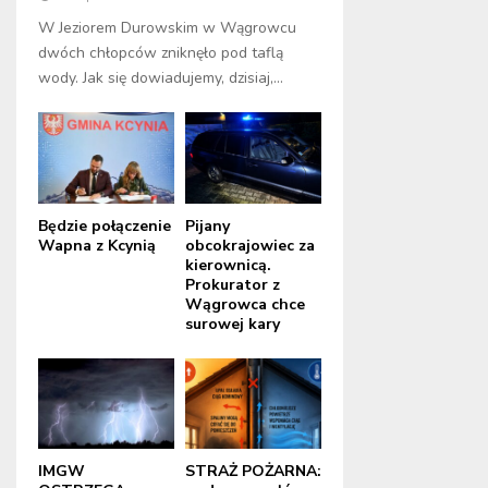
W Jeziorem Durowskim w Wągrowcu
dwóch chłopców zniknęło pod taflą
wody. Jak się dowiadujemy, dzisiaj,...
Będzie połączenie
Pijany
Wapna z Kcynią
obcokrajowiec za
kierownicą.
Prokurator z
Wągrowca chce
surowej kary
IMGW
STRAŻ POŻARNA: