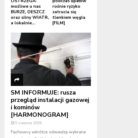
OSTRZEGA:
podczas upałów
możliwe u nas
rośnie ryzyko
BURZE, DESZCZ
zatrucia się
oraz silny WIATR,
tlenkiem węgla
a lokalnie...
[FILM]
SM INFORMUJE: rusza
przegląd instalacji gazowej
i kominów
[HARMONOGRAM]
5 sierpnia 2026
Fachowcy wkrótce odwiedzą wybrane