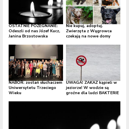
OSTATNIE POŻEGNANIE:
Nie kupuj, adoptuj.
Odeszli od nas Józef Kucz,
Zwierzęta z Wągrowca
Janina Brzostowska
czekają na nowe domy
NABÓR: zostań słuchaczem
UWAGA! ZAKAZ kąpieli w
Uniwersytetu Trzeciego
jeziorze! W wodzie są
Wieku
groźne dla ludzi BAKTERIE