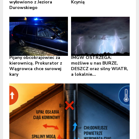
wyłowiono z Jeziora
Kcynią
Durowskiego
Pijany obcokrajowiec za
IMGW OSTRZEGA:
kierownicą. Prokurator z
możliwe u nas BURZE,
Wągrowca chce surowej
DESZCZ oraz silny WIATR,
kary
a lokalnie...