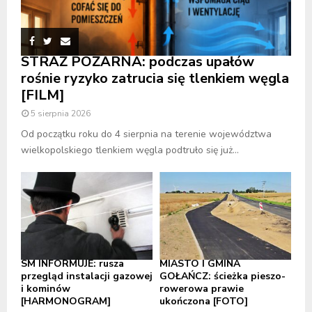
STRAŻ POŻARNA: podczas upałów
rośnie ryzyko zatrucia się tlenkiem węgla
[FILM]
5 sierpnia 2026
Od początku roku do 4 sierpnia na terenie województwa
wielkopolskiego tlenkiem węgla podtruło się już...
SM INFORMUJE: rusza
MIASTO I GMINA
przegląd instalacji gazowej
GOŁAŃCZ: ścieżka pieszo-
i kominów
rowerowa prawie
[HARMONOGRAM]
ukończona [FOTO]