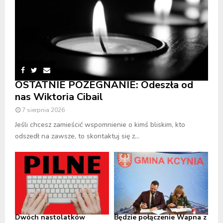
OSTATNIE POŻEGNANIE: Odeszła od
nas Wiktoria Cibail
7 sierpnia 2026
Jeśli chcesz zamieścić wspomnienie o kimś bliskim, kto
odszedł na zawsze, to skontaktuj się z...
Dwóch nastolatków
Będzie połączenie Wapna z