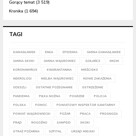
Gorący temat
(3 519)
Kronika
(1 694)
TAGI
DAMASŁAWEK
ENEA
EPIDEMIA
GMINA DAMASŁAWEK
GMINA SKOKI
GMINA WĄGROWIEC
GOŁAŃCZ
IMGW
KORONAWIRUS
KWARANTANNA
MIEŚCISKO
NEKROLOGI
NIELBA WĄGROWIEC
NOWE ZAKAŻENIA
ODESZLI
OSTATNIE POŻEGNANIE
OSTRZEŻENIE
PANDEMIA
PIŁKA NOŻNA
POGRZEB
POLICJA
POLSKA
POMOC
POWIATOWY INSPEKTOR SANITARNY
POWIAT WĄGROWIECKI
POŻAR
PRACA
PROGNOZA
PRĄD
ROGOŹNO
SANPEID
SKOKI
STRAŻ POŻARNA
SZPITAL
URZĄD MIEJSKI