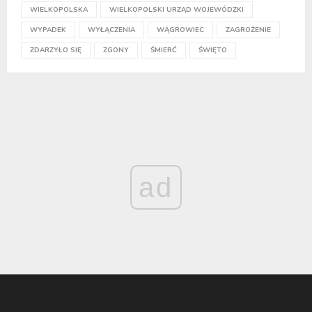
WIELKOPOLSKA
WIELKOPOLSKI URZĄD WOJEWÓDZKI
WYPADEK
WYŁĄCZENIA
WĄGROWIEC
ZAGROŻENIE
ZDARZYŁO SIĘ
ZGONY
ŚMIERĆ
ŚWIĘTO
ad