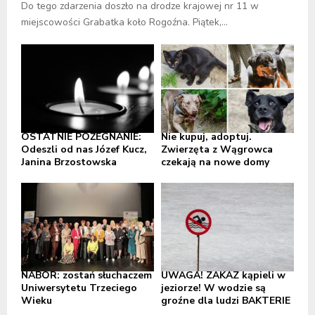
Do tego zdarzenia doszło na drodze krajowej nr 11 w
miejscowości Grabatka koło Rogoźna. Piątek,...
OSTATNIE POŻEGNANIE:
Nie kupuj, adoptuj.
Odeszli od nas Józef Kucz,
Zwierzęta z Wągrowca
Janina Brzostowska
czekają na nowe domy
NABÓR: zostań słuchaczem
UWAGA! ZAKAZ kąpieli w
Uniwersytetu Trzeciego
jeziorze! W wodzie są
Wieku
groźne dla ludzi BAKTERIE