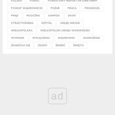
POLSKA
POMOC
POWIATOWY INSPEKTOR SANITARNY
POWIAT WĄGROWIECKI
POŻAR
PRACA
PROGNOZA
PRĄD
ROGOŹNO
SANPEID
SKOKI
STRAŻ POŻARNA
SZPITAL
URZĄD MIEJSKI
WIELKOPOLSKA
WIELKOPOLSKI URZĄD WOJEWÓDZKI
WYPADEK
WYŁĄCZENIA
WĄGROWIEC
ZAGROŻENIE
ZDARZYŁO SIĘ
ZGONY
ŚMIERĆ
ŚWIĘTO
ad