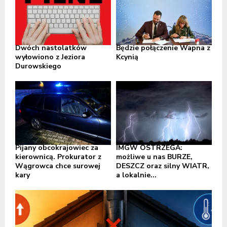
Dwóch nastolatków
Będzie połączenie Wapna z
wyłowiono z Jeziora
Kcynią
Durowskiego
Pijany obcokrajowiec za
IMGW OSTRZEGA:
kierownicą. Prokurator z
możliwe u nas BURZE,
Wągrowca chce surowej
DESZCZ oraz silny WIATR,
kary
a lokalnie...