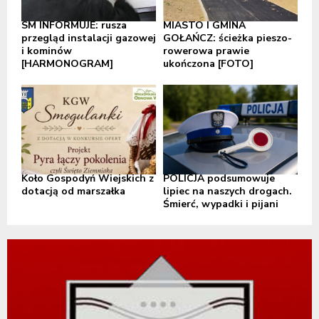
SM INFORMUJE: rusza
MIASTO I GMINA
przegląd instalacji gazowej
GOŁAŃCZ: ścieżka pieszo-
i kominów
rowerowa prawie
[HARMONOGRAM]
ukończona [FOTO]
Koło Gospodyń Wiejskich z
POLICJA podsumowuje
dotacją od marszałka
lipiec na naszych drogach.
Śmierć, wypadki i pijani