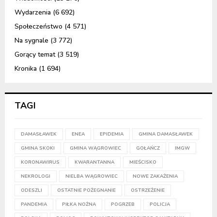
Wydarzenia
(6 692)
Społeczeństwo
(4 571)
Na sygnale
(3 772)
Gorący temat
(3 519)
Kronika
(1 694)
TAGI
DAMASŁAWEK
ENEA
EPIDEMIA
GMINA DAMASŁAWEK
GMINA SKOKI
GMINA WĄGROWIEC
GOŁAŃCZ
IMGW
KORONAWIRUS
KWARANTANNA
MIEŚCISKO
NEKROLOGI
NIELBA WĄGROWIEC
NOWE ZAKAŻENIA
ODESZLI
OSTATNIE POŻEGNANIE
OSTRZEŻENIE
PANDEMIA
PIŁKA NOŻNA
POGRZEB
POLICJA