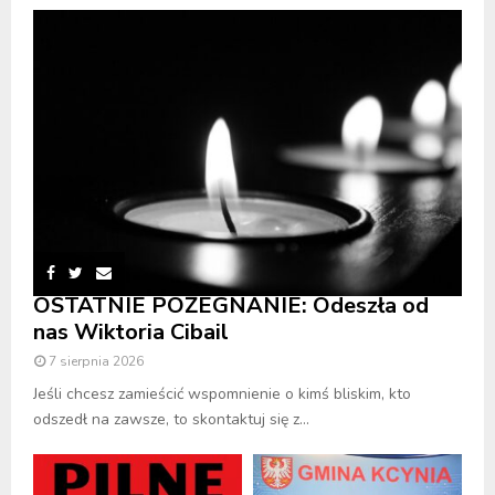
OSTATNIE POŻEGNANIE: Odeszła od
nas Wiktoria Cibail
7 sierpnia 2026
Jeśli chcesz zamieścić wspomnienie o kimś bliskim, kto
odszedł na zawsze, to skontaktuj się z...