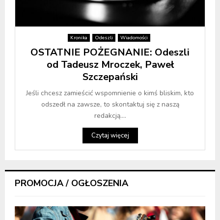
Kronika
Odeszli
Wiadomości
OSTATNIE POŻEGNANIE: Odeszli
od Tadeusz Mroczek, Paweł
Szczepański
Jeśli chcesz zamieścić wspomnienie o kimś bliskim, kto
odszedł na zawsze, to skontaktuj się z naszą
redakcją....
Czytaj więcej
PROMOCJA / OGŁOSZENIA