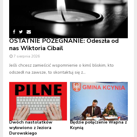
OSTATNIE POŻEGNANIE: Odeszła od
nas Wiktoria Cibail
7 sierpnia 2026
Jeśli chcesz zamieścić wspomnienie o kimś bliskim, kto
odszedł na zawsze, to skontaktuj się z...
Dwóch nastolatków
Będzie połączenie Wapna z
wyłowiono z Jeziora
Kcynią
Durowskiego