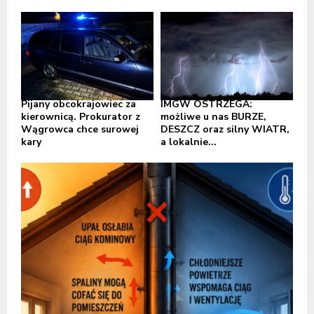
Pijany obcokrajowiec za
IMGW OSTRZEGA:
kierownicą. Prokurator z
możliwe u nas BURZE,
Wągrowca chce surowej
DESZCZ oraz silny WIATR,
kary
a lokalnie...