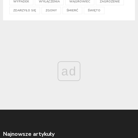
WYPADEK
WYŁĄCZENIA
WĄGROWIEC
ZAGROŻENIE
ZDARZYŁO SIĘ
ZGONY
ŚMIERĆ
ŚWIĘTO
ad
Najnowsze artykuły