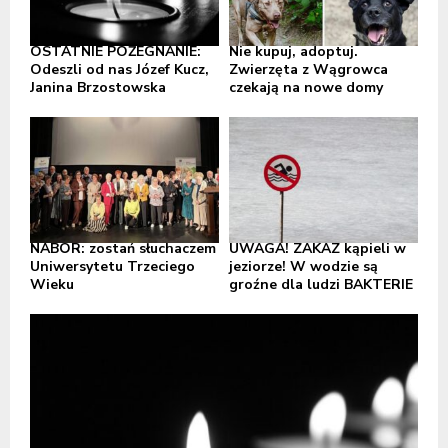
OSTATNIE POŻEGNANIE:
Nie kupuj, adoptuj.
Odeszli od nas Józef Kucz,
Zwierzęta z Wągrowca
Janina Brzostowska
czekają na nowe domy
NABÓR: zostań słuchaczem
UWAGA! ZAKAZ kąpieli w
Uniwersytetu Trzeciego
jeziorze! W wodzie są
Wieku
groźne dla ludzi BAKTERIE