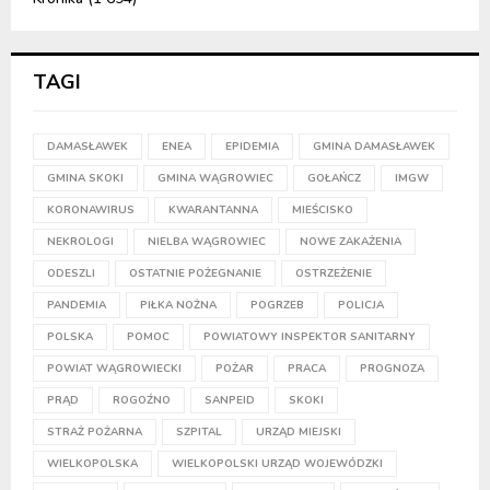
TAGI
DAMASŁAWEK
ENEA
EPIDEMIA
GMINA DAMASŁAWEK
GMINA SKOKI
GMINA WĄGROWIEC
GOŁAŃCZ
IMGW
KORONAWIRUS
KWARANTANNA
MIEŚCISKO
NEKROLOGI
NIELBA WĄGROWIEC
NOWE ZAKAŻENIA
ODESZLI
OSTATNIE POŻEGNANIE
OSTRZEŻENIE
PANDEMIA
PIŁKA NOŻNA
POGRZEB
POLICJA
POLSKA
POMOC
POWIATOWY INSPEKTOR SANITARNY
POWIAT WĄGROWIECKI
POŻAR
PRACA
PROGNOZA
PRĄD
ROGOŹNO
SANPEID
SKOKI
STRAŻ POŻARNA
SZPITAL
URZĄD MIEJSKI
WIELKOPOLSKA
WIELKOPOLSKI URZĄD WOJEWÓDZKI