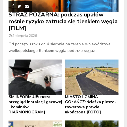
STRAŻ POŻARNA: podczas upałów
rośnie ryzyko zatrucia się tlenkiem węgla
[FILM]
5 sierpnia 2026
Od początku roku do 4 sierpnia na terenie województwa
wielkopolskiego tlenkiem węgla podtruło się już...
SM INFORMUJE: rusza
MIASTO I GMINA
przegląd instalacji gazowej
GOŁAŃCZ: ścieżka pieszo-
i kominów
rowerowa prawie
[HARMONOGRAM]
ukończona [FOTO]