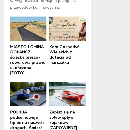
w Wągrowcu informuje o przeglądzie
przewodów kominowych i...
MIASTO I GMINA
Koło Gospodyń
GOŁAŃCZ:
Wiejskich z
ścieżka pieszo-
dotacją od
rowerowa prawie
marszałka
ukończona
[FOTO]
POLICJA
Zapisz się na
podsumowuje
spływ spływ
lipiec na naszych
kajakowy
drogach. Śmierć,
[ZAPOWIEDŹ]