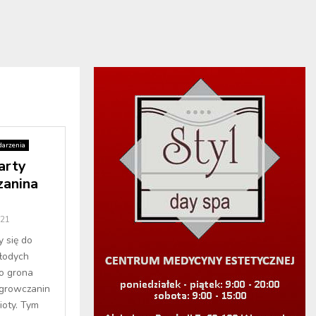
arzenia
arty
anina
021
y się do
łodych
o grona
growczanin
ioty. Tym