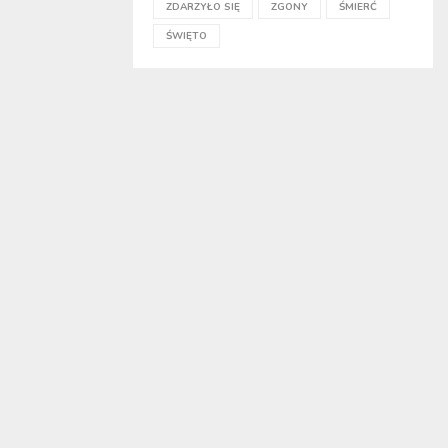
ZDARZYŁO SIĘ
ZGONY
ŚMIERĆ
ŚWIĘTO