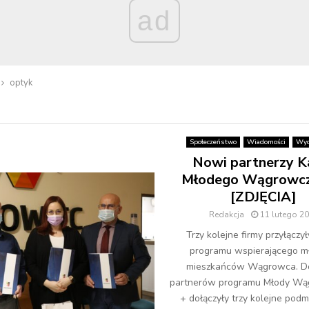
ad
optyk
Społeczeństwo
Wiadomości
Wyd
Nowi partnerzy K
Młodego Wągrowcz
[ZDJĘCIA]
Redakcja
11 lutego 2
Trzy kolejne firmy przyłączył
programu wspierającego m
mieszkańców Wągrowca. D
partnerów programu Młody Wą
+ dołączyły trzy kolejne podm