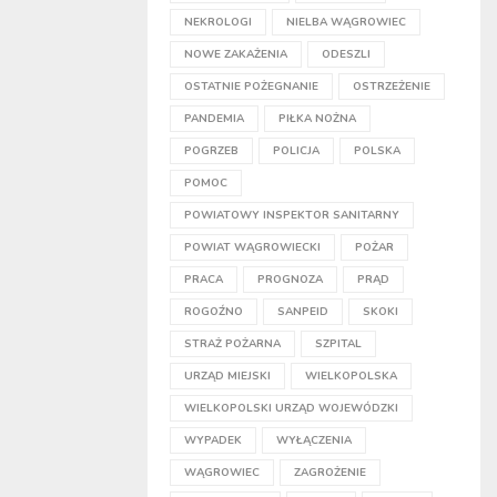
NEKROLOGI
NIELBA WĄGROWIEC
NOWE ZAKAŻENIA
ODESZLI
OSTATNIE POŻEGNANIE
OSTRZEŻENIE
PANDEMIA
PIŁKA NOŻNA
POGRZEB
POLICJA
POLSKA
POMOC
POWIATOWY INSPEKTOR SANITARNY
POWIAT WĄGROWIECKI
POŻAR
PRACA
PROGNOZA
PRĄD
ROGOŹNO
SANPEID
SKOKI
STRAŻ POŻARNA
SZPITAL
URZĄD MIEJSKI
WIELKOPOLSKA
WIELKOPOLSKI URZĄD WOJEWÓDZKI
WYPADEK
WYŁĄCZENIA
WĄGROWIEC
ZAGROŻENIE