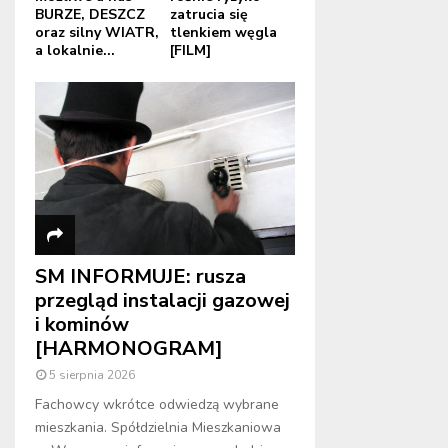
BURZE, DESZCZ
zatrucia się
oraz silny WIATR,
tlenkiem węgla
a lokalnie...
[FILM]
SM INFORMUJE: rusza
przegląd instalacji gazowej
i kominów
[HARMONOGRAM]
5 sierpnia 2026
Fachowcy wkrótce odwiedzą wybrane
mieszkania. Spółdzielnia Mieszkaniowa