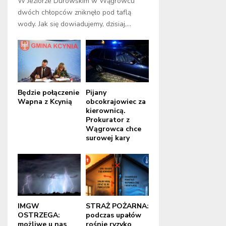
W Jeziorze Durowskim w Wągrowcu
dwóch chłopców zniknęło pod taflą
wody. Jak się dowiadujemy, dzisiaj,...
Będzie połączenie
Pijany
Wapna z Kcynią
obcokrajowiec za
kierownicą.
Prokurator z
Wągrowca chce
surowej kary
IMGW
STRAŻ POŻARNA:
OSTRZEGA:
podczas upałów
możliwe u nas
rośnie ryzyko