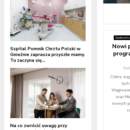
Społeczeń
Nowi p
Szpital Pomnik Chrztu Polski w
progr
Gnieźnie zaprasza przyszłe mamy.
Tu zaczyna się...
Red
Cztery wąg
tych
Wągrowiec
oraz M
nowych pa
c
Na co zwrócić uwagę przy