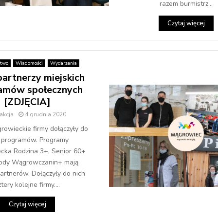
razem burmistrz...
Czytaj więcej
stwo
Wiadomości
Wydarzenia
artnerzy miejskich
amów społecznych
[ZDJĘCIA]
akcja
4 grudnia 2020
rowieckie firmy dołączyły do
 programów. Programy
ka Rodzina 3+, Senior 60+
łody Wągrowczanin+ mają
rtnerów. Dołączyły do nich
ztery kolejne firmy....
Czytaj więcej