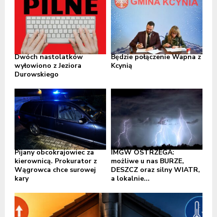
Dwóch nastolatków
Będzie połączenie Wapna z
wyłowiono z Jeziora
Kcynią
Durowskiego
Pijany obcokrajowiec za
IMGW OSTRZEGA:
kierownicą. Prokurator z
możliwe u nas BURZE,
Wągrowca chce surowej
DESZCZ oraz silny WIATR,
kary
a lokalnie...