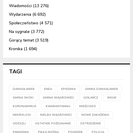
Wiadomości
(13 276)
Wydarzenia
(6 692)
Społeczeństwo
(4 571)
Na sygnale
(3 772)
Gorący temat
(3 519)
Kronika
(1 694)
TAGI
DAMASŁAWEK
ENEA
EPIDEMIA
GMINA DAMASŁAWEK
GMINA SKOKI
GMINA WĄGROWIEC
GOŁAŃCZ
IMGW
KORONAWIRUS
KWARANTANNA
MIEŚCISKO
NEKROLOGI
NIELBA WĄGROWIEC
NOWE ZAKAŻENIA
ODESZLI
OSTATNIE POŻEGNANIE
OSTRZEŻENIE
PANDEMIA
PIŁKA NOŻNA
POGRZEB
POLICJA