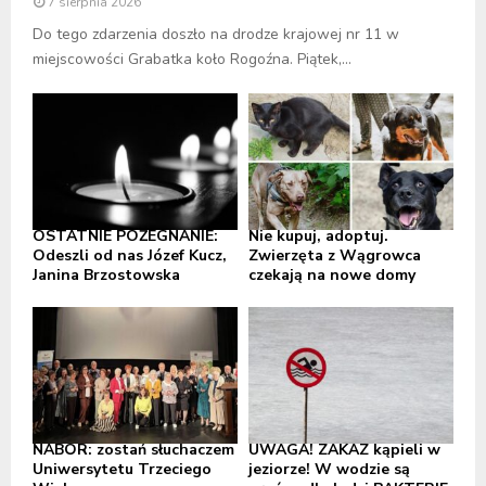
7 sierpnia 2026
Do tego zdarzenia doszło na drodze krajowej nr 11 w
miejscowości Grabatka koło Rogoźna. Piątek,...
OSTATNIE POŻEGNANIE:
Nie kupuj, adoptuj.
Odeszli od nas Józef Kucz,
Zwierzęta z Wągrowca
Janina Brzostowska
czekają na nowe domy
NABÓR: zostań słuchaczem
UWAGA! ZAKAZ kąpieli w
Uniwersytetu Trzeciego
jeziorze! W wodzie są