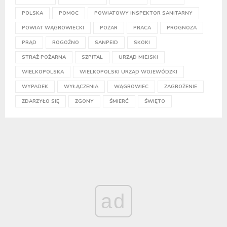
POLSKA
POMOC
POWIATOWY INSPEKTOR SANITARNY
POWIAT WĄGROWIECKI
POŻAR
PRACA
PROGNOZA
PRĄD
ROGOŹNO
SANPEID
SKOKI
STRAŻ POŻARNA
SZPITAL
URZĄD MIEJSKI
WIELKOPOLSKA
WIELKOPOLSKI URZĄD WOJEWÓDZKI
WYPADEK
WYŁĄCZENIA
WĄGROWIEC
ZAGROŻENIE
ZDARZYŁO SIĘ
ZGONY
ŚMIERĆ
ŚWIĘTO
ad