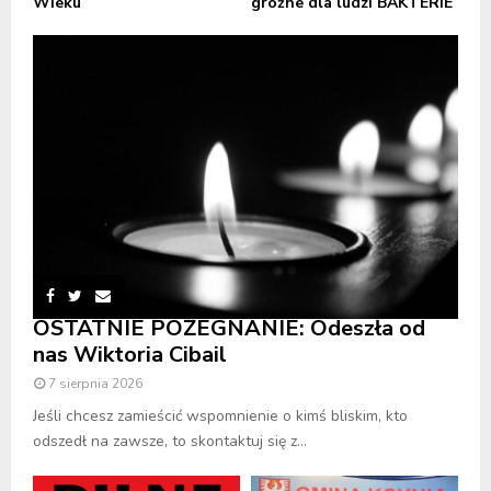
Wieku
groźne dla ludzi BAKTERIE
OSTATNIE POŻEGNANIE: Odeszła od
nas Wiktoria Cibail
7 sierpnia 2026
Jeśli chcesz zamieścić wspomnienie o kimś bliskim, kto
odszedł na zawsze, to skontaktuj się z...