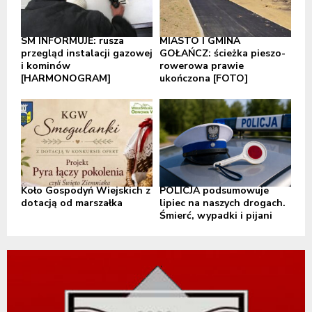
SM INFORMUJE: rusza
MIASTO I GMINA
przegląd instalacji gazowej
GOŁAŃCZ: ścieżka pieszo-
i kominów
rowerowa prawie
[HARMONOGRAM]
ukończona [FOTO]
Koło Gospodyń Wiejskich z
POLICJA podsumowuje
dotacją od marszałka
lipiec na naszych drogach.
Śmierć, wypadki i pijani