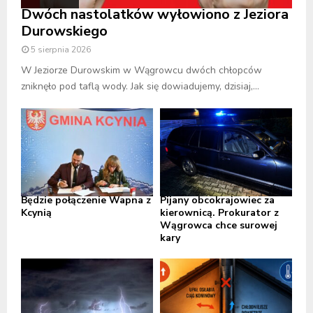
Dwóch nastolatków wyłowiono z Jeziora
Durowskiego
5 sierpnia 2026
W Jeziorze Durowskim w Wągrowcu dwóch chłopców
zniknęło pod taflą wody. Jak się dowiadujemy, dzisiaj,...
Będzie połączenie Wapna z
Pijany obcokrajowiec za
Kcynią
kierownicą. Prokurator z
Wągrowca chce surowej
kary