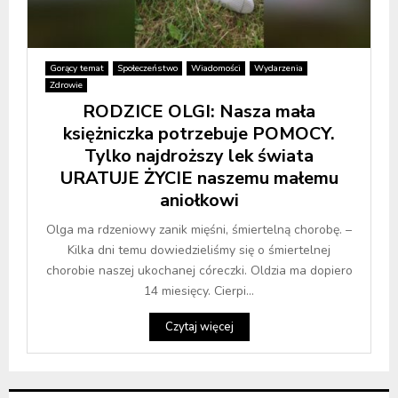
Gorący temat
Społeczeństwo
Wiadomości
Wydarzenia
Zdrowie
RODZICE OLGI: Nasza mała
księżniczka potrzebuje POMOCY.
Tylko najdroższy lek świata
URATUJE ŻYCIE naszemu małemu
aniołkowi
Olga ma rdzeniowy zanik mięśni, śmiertelną chorobę. –
Kilka dni temu dowiedzieliśmy się o śmiertelnej
chorobie naszej ukochanej córeczki. Oldzia ma dopiero
14 miesięcy. Cierpi...
Czytaj więcej