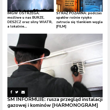
IMGW OSTRZEGA:
STRAŻ POŻARNA: podczas
możliwe u nas BURZE,
upałów rośnie ryzyko
DESZCZ oraz silny WIATR,
zatrucia się tlenkiem węgla
a lokalnie...
[FILM]
SM INFORMUJE: rusza przegląd instalacji
gazowej i kominów [HARMONOGRAM]