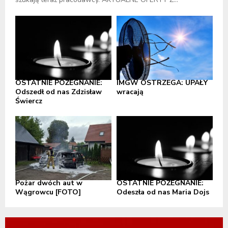
OSTATNIE POŻEGNANIE:
IMGW OSTRZEGA: UPAŁY
Odszedł od nas Zdzisław
wracają
Świercz
Pożar dwóch aut w
OSTATNIE POŻEGNANIE:
Wągrowcu [FOTO]
Odeszła od nas Maria Dojs