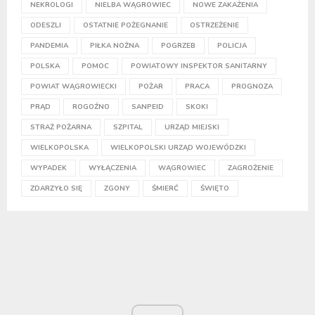
NEKROLOGI
NIELBA WĄGROWIEC
NOWE ZAKAŻENIA
ODESZLI
OSTATNIE POŻEGNANIE
OSTRZEŻENIE
PANDEMIA
PIŁKA NOŻNA
POGRZEB
POLICJA
POLSKA
POMOC
POWIATOWY INSPEKTOR SANITARNY
POWIAT WĄGROWIECKI
POŻAR
PRACA
PROGNOZA
PRĄD
ROGOŹNO
SANPEID
SKOKI
STRAŻ POŻARNA
SZPITAL
URZĄD MIEJSKI
WIELKOPOLSKA
WIELKOPOLSKI URZĄD WOJEWÓDZKI
WYPADEK
WYŁĄCZENIA
WĄGROWIEC
ZAGROŻENIE
ZDARZYŁO SIĘ
ZGONY
ŚMIERĆ
ŚWIĘTO