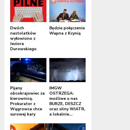
Dwóch
Będzie połączenie
nastolatków
Wapna z Kcynią
wyłowiono z
Jeziora
Durowskiego
Pijany
IMGW
obcokrajowiec za
OSTRZEGA:
kierownicą.
możliwe u nas
Prokurator z
BURZE, DESZCZ
Wągrowca chce
oraz silny WIATR,
surowej kary
a lokalnie...