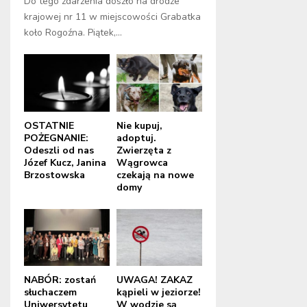
Do tego zdarzenia doszło na drodze
krajowej nr 11 w miejscowości Grabatka
koło Rogoźna. Piątek,...
OSTATNIE
Nie kupuj,
POŻEGNANIE:
adoptuj.
Odeszli od nas
Zwierzęta z
Józef Kucz, Janina
Wągrowca
Brzostowska
czekają na nowe
domy
NABÓR: zostań
UWAGA! ZAKAZ
słuchaczem
kąpieli w jeziorze!
Uniwersytetu
W wodzie są