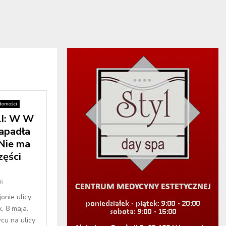
domości
I: W W
apadła
Nie ma
ęści
6
onie ulicy
, 8 maja.
cu na ulicy