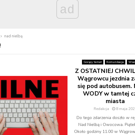
ad
nad nielbą
ą
Gorący temat
Komunikacja
Wia
Z OSTATNIEJ CHWIL
Wągrowcu jezdnia z
się pod autobusem. 
WODY w tamtej cz
miasta
Redakcja
8 maja 202
Do tego zdarzenia doszło w rej
Nad Nielbą i Owocowa. Piątek
Około godziny 11.00 w Wągrow