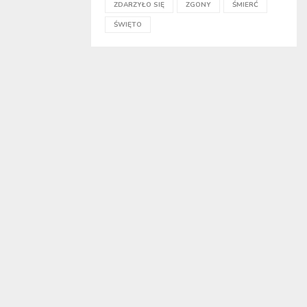
ZDARZYŁO SIĘ
ZGONY
ŚMIERĆ
ŚWIĘTO