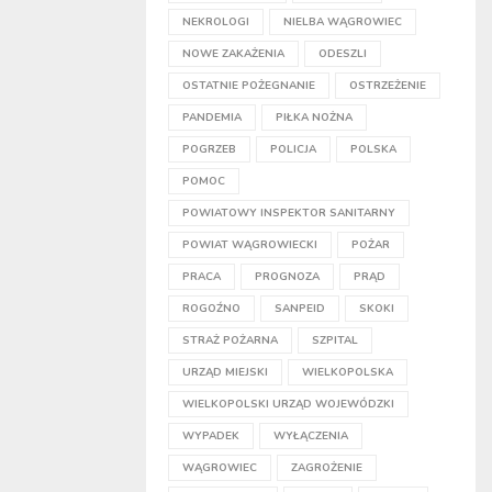
NEKROLOGI
NIELBA WĄGROWIEC
NOWE ZAKAŻENIA
ODESZLI
OSTATNIE POŻEGNANIE
OSTRZEŻENIE
PANDEMIA
PIŁKA NOŻNA
POGRZEB
POLICJA
POLSKA
POMOC
POWIATOWY INSPEKTOR SANITARNY
POWIAT WĄGROWIECKI
POŻAR
PRACA
PROGNOZA
PRĄD
ROGOŹNO
SANPEID
SKOKI
STRAŻ POŻARNA
SZPITAL
URZĄD MIEJSKI
WIELKOPOLSKA
WIELKOPOLSKI URZĄD WOJEWÓDZKI
WYPADEK
WYŁĄCZENIA
WĄGROWIEC
ZAGROŻENIE