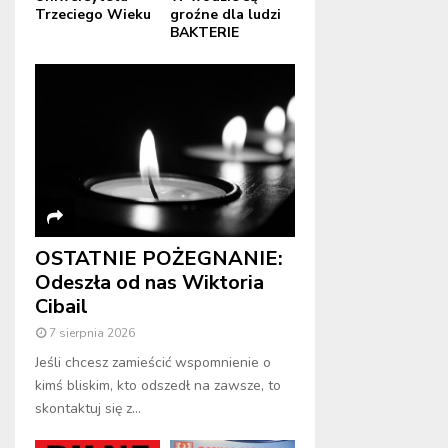
Trzeciego Wieku
groźne dla ludzi
BAKTERIE
OSTATNIE POŻEGNANIE:
Odeszła od nas Wiktoria
Cibail
7 sierpnia 2026
Jeśli chcesz zamieścić wspomnienie o
kimś bliskim, kto odszedł na zawsze, to
skontaktuj się z...