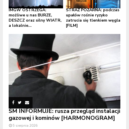
IMGW OSTRZEGA:
STRAŻ POŻARNA: podczas
możliwe u nas BURZE,
upałów rośnie ryzyko
DESZCZ oraz silny WIATR,
zatrucia się tlenkiem węgla
a lokalnie...
[FILM]
SM INFORMUJE: rusza przegląd instalacji
gazowej i kominów [HARMONOGRAM]
5 sierpnia 2026