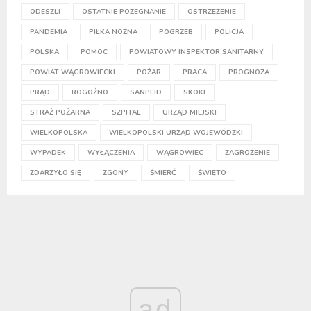
ODESZLI
OSTATNIE POŻEGNANIE
OSTRZEŻENIE
PANDEMIA
PIŁKA NOŻNA
POGRZEB
POLICJA
POLSKA
POMOC
POWIATOWY INSPEKTOR SANITARNY
POWIAT WĄGROWIECKI
POŻAR
PRACA
PROGNOZA
PRĄD
ROGOŹNO
SANPEID
SKOKI
STRAŻ POŻARNA
SZPITAL
URZĄD MIEJSKI
WIELKOPOLSKA
WIELKOPOLSKI URZĄD WOJEWÓDZKI
WYPADEK
WYŁĄCZENIA
WĄGROWIEC
ZAGROŻENIE
ZDARZYŁO SIĘ
ZGONY
ŚMIERĆ
ŚWIĘTO
ad