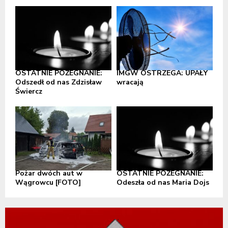
OSTATNIE POŻEGNANIE:
IMGW OSTRZEGA: UPAŁY
Odszedł od nas Zdzisław
wracają
Świercz
Pożar dwóch aut w
OSTATNIE POŻEGNANIE:
Wągrowcu [FOTO]
Odeszła od nas Maria Dojs