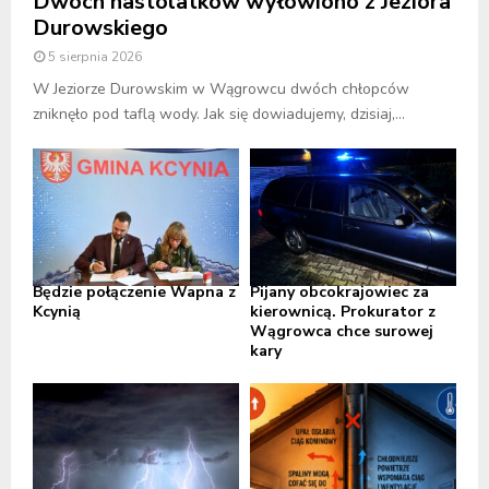
Dwóch nastolatków wyłowiono z Jeziora
Durowskiego
5 sierpnia 2026
W Jeziorze Durowskim w Wągrowcu dwóch chłopców
zniknęło pod taflą wody. Jak się dowiadujemy, dzisiaj,...
Będzie połączenie Wapna z
Pijany obcokrajowiec za
Kcynią
kierownicą. Prokurator z
Wągrowca chce surowej
kary