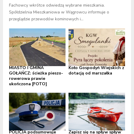
Fachowcy wkrótce odwiedzą wybrane mieszkania.
Spółdzielnia Mieszkaniowa w Wągrowcu informuje o
przeglądzie przewodów kominowych i...
MIASTO I GMINA
Koło Gospodyń Wiejskich z
GOŁAŃCZ: ścieżka pieszo-
dotacją od marszałka
rowerowa prawie
ukończona [FOTO]
POLICJA podsumowuje
Zapisz się na spływ spływ