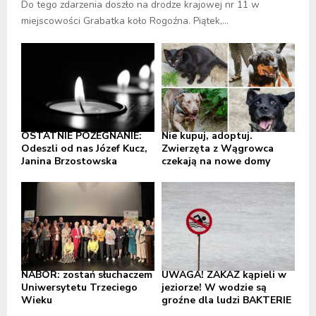
Do tego zdarzenia doszło na drodze krajowej nr 11 w
miejscowości Grabatka koło Rogoźna. Piątek,...
OSTATNIE POŻEGNANIE:
Nie kupuj, adoptuj.
Odeszli od nas Józef Kucz,
Zwierzęta z Wągrowca
Janina Brzostowska
czekają na nowe domy
NABÓR: zostań słuchaczem
UWAGA! ZAKAZ kąpieli w
Uniwersytetu Trzeciego
jeziorze! W wodzie są
Wieku
groźne dla ludzi BAKTERIE