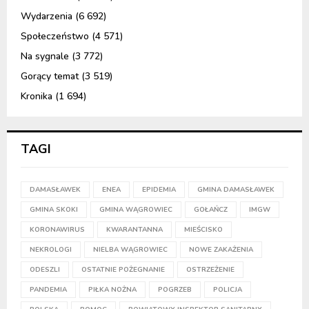
Wydarzenia
(6 692)
Społeczeństwo
(4 571)
Na sygnale
(3 772)
Gorący temat
(3 519)
Kronika
(1 694)
TAGI
DAMASŁAWEK
ENEA
EPIDEMIA
GMINA DAMASŁAWEK
GMINA SKOKI
GMINA WĄGROWIEC
GOŁAŃCZ
IMGW
KORONAWIRUS
KWARANTANNA
MIEŚCISKO
NEKROLOGI
NIELBA WĄGROWIEC
NOWE ZAKAŻENIA
ODESZLI
OSTATNIE POŻEGNANIE
OSTRZEŻENIE
PANDEMIA
PIŁKA NOŻNA
POGRZEB
POLICJA