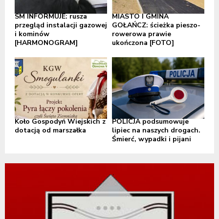
SM INFORMUJE: rusza
MIASTO I GMINA
przegląd instalacji gazowej
GOŁAŃCZ: ścieżka pieszo-
i kominów
rowerowa prawie
[HARMONOGRAM]
ukończona [FOTO]
Koło Gospodyń Wiejskich z
POLICJA podsumowuje
dotacją od marszałka
lipiec na naszych drogach.
Śmierć, wypadki i pijani