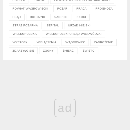
POLSKA
POMOC
POWIATOWY INSPEKTOR SANITARNY
POWIAT WĄGROWIECKI
POŻAR
PRACA
PROGNOZA
PRĄD
ROGOŹNO
SANPEID
SKOKI
STRAŻ POŻARNA
SZPITAL
URZĄD MIEJSKI
WIELKOPOLSKA
WIELKOPOLSKI URZĄD WOJEWÓDZKI
WYPADEK
WYŁĄCZENIA
WĄGROWIEC
ZAGROŻENIE
ZDARZYŁO SIĘ
ZGONY
ŚMIERĆ
ŚWIĘTO
ad