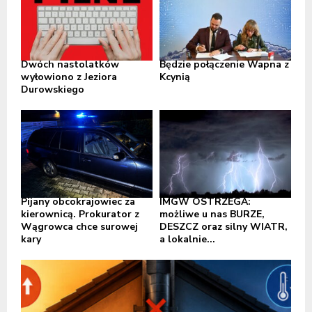
Dwóch nastolatków
Będzie połączenie Wapna z
wyłowiono z Jeziora
Kcynią
Durowskiego
Pijany obcokrajowiec za
IMGW OSTRZEGA:
kierownicą. Prokurator z
możliwe u nas BURZE,
Wągrowca chce surowej
DESZCZ oraz silny WIATR,
kary
a lokalnie...