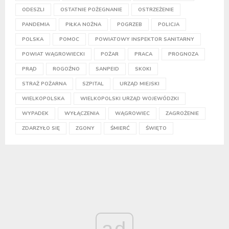
ODESZLI
OSTATNIE POŻEGNANIE
OSTRZEŻENIE
PANDEMIA
PIŁKA NOŻNA
POGRZEB
POLICJA
POLSKA
POMOC
POWIATOWY INSPEKTOR SANITARNY
POWIAT WĄGROWIECKI
POŻAR
PRACA
PROGNOZA
PRĄD
ROGOŹNO
SANPEID
SKOKI
STRAŻ POŻARNA
SZPITAL
URZĄD MIEJSKI
WIELKOPOLSKA
WIELKOPOLSKI URZĄD WOJEWÓDZKI
WYPADEK
WYŁĄCZENIA
WĄGROWIEC
ZAGROŻENIE
ZDARZYŁO SIĘ
ZGONY
ŚMIERĆ
ŚWIĘTO
ad