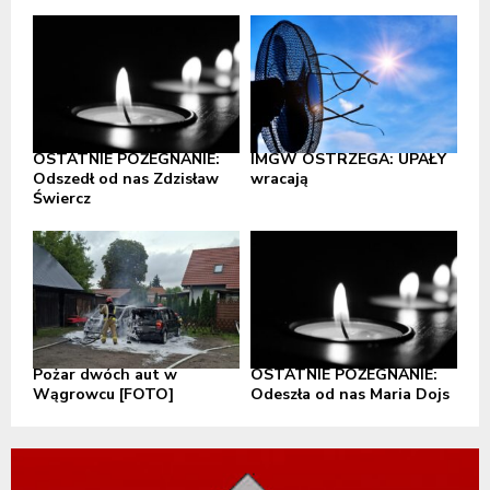
OSTATNIE POŻEGNANIE:
IMGW OSTRZEGA: UPAŁY
Odszedł od nas Zdzisław
wracają
Świercz
Pożar dwóch aut w
OSTATNIE POŻEGNANIE:
Wągrowcu [FOTO]
Odeszła od nas Maria Dojs