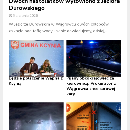
Dwóch nastolatków wyłowiono z Jeziora
Durowskiego
5 sierpnia 2026
W Jeziorze Durowskim w Wągrowcu dwóch chłopców
zniknęło pod taflą wody. Jak się dowiadujemy, dzisiaj,...
Będzie połączenie Wapna z
Pijany obcokrajowiec za
Kcynią
kierownicą. Prokurator z
Wągrowca chce surowej
kary