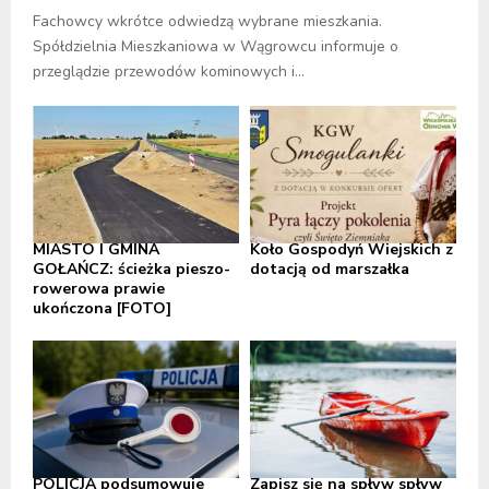
Fachowcy wkrótce odwiedzą wybrane mieszkania.
Spółdzielnia Mieszkaniowa w Wągrowcu informuje o
przeglądzie przewodów kominowych i...
MIASTO I GMINA
Koło Gospodyń Wiejskich z
GOŁAŃCZ: ścieżka pieszo-
dotacją od marszałka
rowerowa prawie
ukończona [FOTO]
POLICJA podsumowuje
Zapisz się na spływ spływ