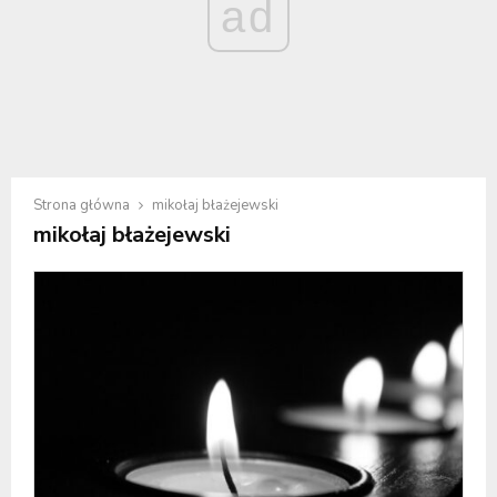
ad
Strona główna
mikołaj błażejewski
mikołaj błażejewski