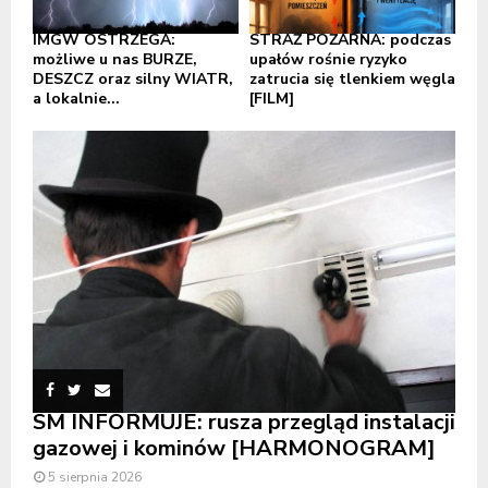
IMGW OSTRZEGA:
STRAŻ POŻARNA: podczas
możliwe u nas BURZE,
upałów rośnie ryzyko
DESZCZ oraz silny WIATR,
zatrucia się tlenkiem węgla
a lokalnie...
[FILM]
SM INFORMUJE: rusza przegląd instalacji
gazowej i kominów [HARMONOGRAM]
5 sierpnia 2026