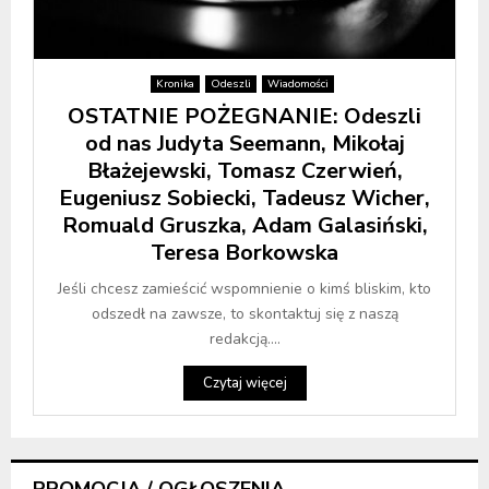
Kronika
Odeszli
Wiadomości
OSTATNIE POŻEGNANIE: Odeszli
od nas Judyta Seemann, Mikołaj
Błażejewski, Tomasz Czerwień,
Eugeniusz Sobiecki, Tadeusz Wicher,
Romuald Gruszka, Adam Galasiński,
Teresa Borkowska
Jeśli chcesz zamieścić wspomnienie o kimś bliskim, kto
odszedł na zawsze, to skontaktuj się z naszą
redakcją....
Czytaj więcej