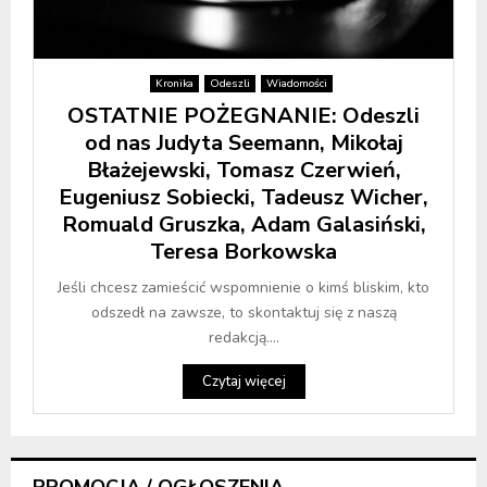
Kronika
Odeszli
Wiadomości
OSTATNIE POŻEGNANIE: Odeszli
od nas Judyta Seemann, Mikołaj
Błażejewski, Tomasz Czerwień,
Eugeniusz Sobiecki, Tadeusz Wicher,
Romuald Gruszka, Adam Galasiński,
Teresa Borkowska
Jeśli chcesz zamieścić wspomnienie o kimś bliskim, kto
odszedł na zawsze, to skontaktuj się z naszą
redakcją....
Czytaj więcej