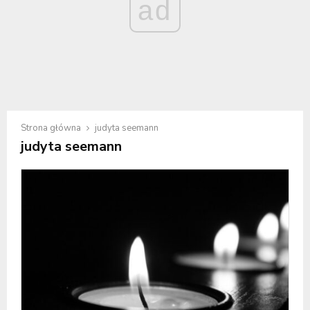
ad
Strona główna
judyta seemann
judyta seemann