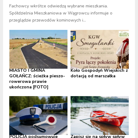
Fachowcy wkrótce odwiedzą wybrane mieszkania.
Spółdzielnia Mieszkaniowa w Wągrowcu informuje o
przeglądzie przewodów kominowych i...
MIASTO I GMINA
Koło Gospodyń Wiejskich z
GOŁAŃCZ: ścieżka pieszo-
dotacją od marszałka
rowerowa prawie
ukończona [FOTO]
POLICJA podsumowuje
Zapisz się na spływ spływ