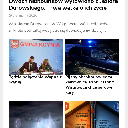
Dwóch nastolatków wyłowiono z Jeziora
Durowskiego. Trwa walka o ich życie
5 sierpnia 2026
W Jeziorem Durowskim w Wągrowcu dwóch chłopców
zniknęło pod taflą wody. Jak się dowiadujemy, dzisiaj,...
Będzie połączenie Wapna z
Pijany obcokrajowiec za
Kcynią
kierownicą. Prokurator z
Wągrowca chce surowej
kary