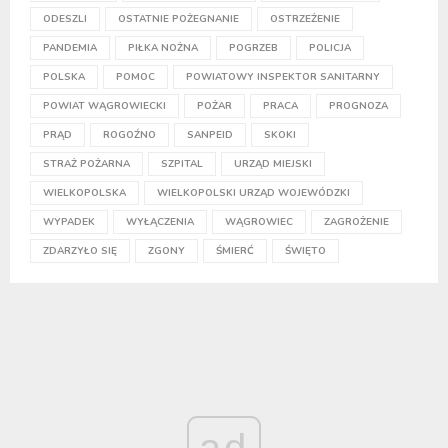
ODESZLI
OSTATNIE POŻEGNANIE
OSTRZEŻENIE
PANDEMIA
PIŁKA NOŻNA
POGRZEB
POLICJA
POLSKA
POMOC
POWIATOWY INSPEKTOR SANITARNY
POWIAT WĄGROWIECKI
POŻAR
PRACA
PROGNOZA
PRĄD
ROGOŹNO
SANPEID
SKOKI
STRAŻ POŻARNA
SZPITAL
URZĄD MIEJSKI
WIELKOPOLSKA
WIELKOPOLSKI URZĄD WOJEWÓDZKI
WYPADEK
WYŁĄCZENIA
WĄGROWIEC
ZAGROŻENIE
ZDARZYŁO SIĘ
ZGONY
ŚMIERĆ
ŚWIĘTO
ad