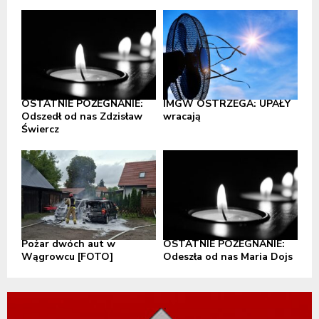
OSTATNIE POŻEGNANIE:
IMGW OSTRZEGA: UPAŁY
Odszedł od nas Zdzisław
wracają
Świercz
Pożar dwóch aut w
OSTATNIE POŻEGNANIE:
Wągrowcu [FOTO]
Odeszła od nas Maria Dojs