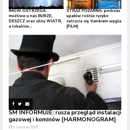
IMGW OSTRZEGA:
STRAŻ POŻARNA: podczas
możliwe u nas BURZE,
upałów rośnie ryzyko
DESZCZ oraz silny WIATR,
zatrucia się tlenkiem węgla
a lokalnie...
[FILM]
SM INFORMUJE: rusza przegląd instalacji
gazowej i kominów [HARMONOGRAM]
5 sierpnia 2026