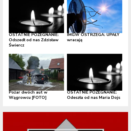
OSTATNIE POŻEGNANIE:
IMGW OSTRZEGA: UPAŁY
Odszedł od nas Zdzisław
wracają
Świercz
Pożar dwóch aut w
OSTATNIE POŻEGNANIE:
Wągrowcu [FOTO]
Odeszła od nas Maria Dojs