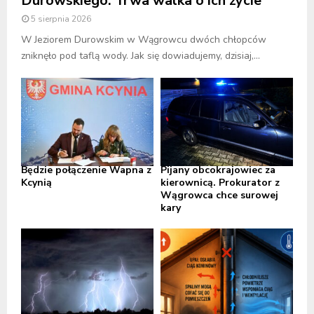
Durowskiego. Trwa walka o ich życie
5 sierpnia 2026
W Jeziorem Durowskim w Wągrowcu dwóch chłopców
zniknęło pod taflą wody. Jak się dowiadujemy, dzisiaj,...
Będzie połączenie Wapna z
Pijany obcokrajowiec za
Kcynią
kierownicą. Prokurator z
Wągrowca chce surowej
kary