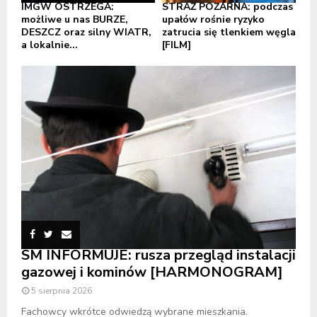
IMGW OSTRZEGA:
STRAŻ POŻARNA: podczas
możliwe u nas BURZE,
upałów rośnie ryzyko
DESZCZ oraz silny WIATR,
zatrucia się tlenkiem węgla
a lokalnie...
[FILM]
SM INFORMUJE: rusza przegląd instalacji
gazowej i kominów [HARMONOGRAM]
5 sierpnia 2026
Fachowcy wkrótce odwiedzą wybrane mieszkania.