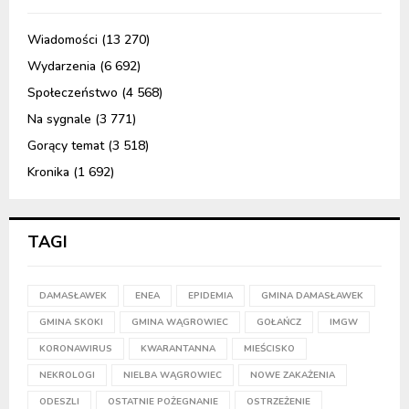
Wiadomości
(13 270)
Wydarzenia
(6 692)
Społeczeństwo
(4 568)
Na sygnale
(3 771)
Gorący temat
(3 518)
Kronika
(1 692)
TAGI
DAMASŁAWEK
ENEA
EPIDEMIA
GMINA DAMASŁAWEK
GMINA SKOKI
GMINA WĄGROWIEC
GOŁAŃCZ
IMGW
KORONAWIRUS
KWARANTANNA
MIEŚCISKO
NEKROLOGI
NIELBA WĄGROWIEC
NOWE ZAKAŻENIA
ODESZLI
OSTATNIE POŻEGNANIE
OSTRZEŻENIE