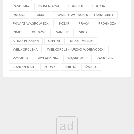
PANDEMIA
PIŁKA NOŻNA
POGRZEB
POLICJA
POLSKA
POMOC
POWIATOWY INSPEKTOR SANITARNY
POWIAT WĄGROWIECKI
POŻAR
PRACA
PROGNOZA
PRĄD
ROGOŹNO
SANPEID
SKOKI
STRAŻ POŻARNA
SZPITAL
URZĄD MIEJSKI
WIELKOPOLSKA
WIELKOPOLSKI URZĄD WOJEWÓDZKI
WYPADEK
WYŁĄCZENIA
WĄGROWIEC
ZAGROŻENIE
ZDARZYŁO SIĘ
ZGONY
ŚMIERĆ
ŚWIĘTO
ad