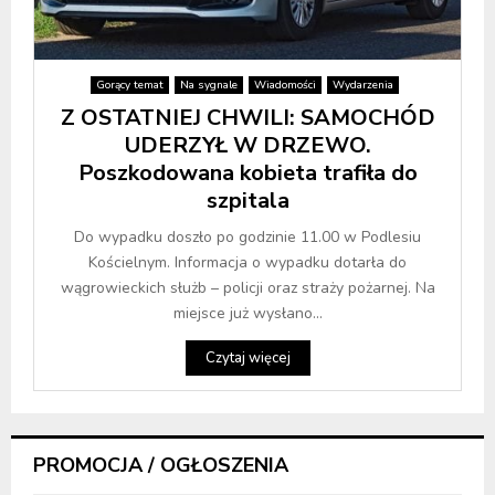
Gorący temat
Na sygnale
Wiadomości
Wydarzenia
Z OSTATNIEJ CHWILI: SAMOCHÓD
UDERZYŁ W DRZEWO.
Poszkodowana kobieta trafiła do
szpitala
Do wypadku doszło po godzinie 11.00 w Podlesiu
Kościelnym. Informacja o wypadku dotarła do
wągrowieckich służb – policji oraz straży pożarnej. Na
miejsce już wysłano...
Czytaj więcej
PROMOCJA / OGŁOSZENIA