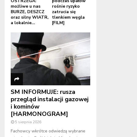
OSTRZEGA:
podczas upałów
możliwe u nas
rośnie ryzyko
BURZE, DESZCZ
zatrucia się
oraz silny WIATR,
tlenkiem węgla
a lokalnie...
[FILM]
SM INFORMUJE: rusza
przegląd instalacji gazowej
i kominów
[HARMONOGRAM]
5 sierpnia 2026
Fachowcy wkrótce odwiedzą wybrane