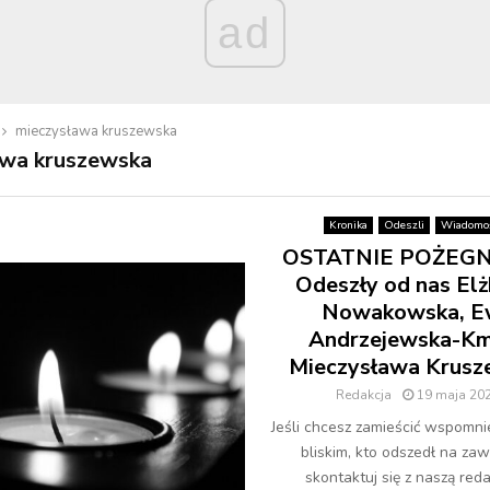
ad
mieczysława kruszewska
awa kruszewska
Kronika
Odeszli
Wiadomoś
OSTATNIE POŻEGN
Odeszły od nas Elż
Nowakowska, E
Andrzejewska-Km
Mieczysława Krusz
Redakcja
19 maja 20
Jeśli chcesz zamieścić wspomni
bliskim, kto odszedł na zaw
skontaktuj się z naszą redak