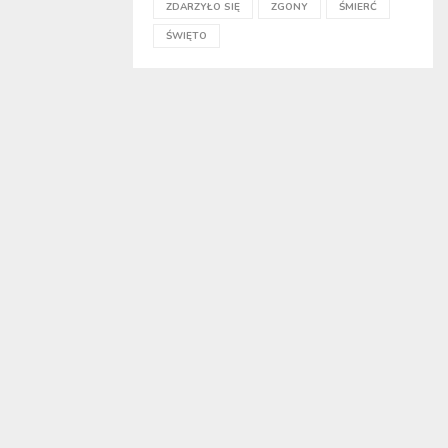
ZDARZYŁO SIĘ
ZGONY
ŚMIERĆ
ŚWIĘTO