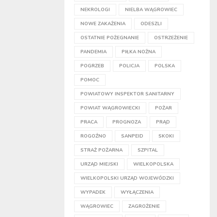
NEKROLOGI
NIELBA WĄGROWIEC
NOWE ZAKAŻENIA
ODESZLI
OSTATNIE POŻEGNANIE
OSTRZEŻENIE
PANDEMIA
PIŁKA NOŻNA
POGRZEB
POLICJA
POLSKA
POMOC
POWIATOWY INSPEKTOR SANITARNY
POWIAT WĄGROWIECKI
POŻAR
PRACA
PROGNOZA
PRĄD
ROGOŹNO
SANPEID
SKOKI
STRAŻ POŻARNA
SZPITAL
URZĄD MIEJSKI
WIELKOPOLSKA
WIELKOPOLSKI URZĄD WOJEWÓDZKI
WYPADEK
WYŁĄCZENIA
WĄGROWIEC
ZAGROŻENIE