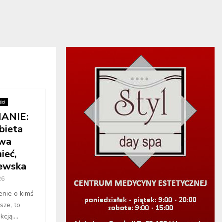
ci
ANIE:
bieta
wa
ieć,
ewska
26
enie o kimś
sze, to
cją....