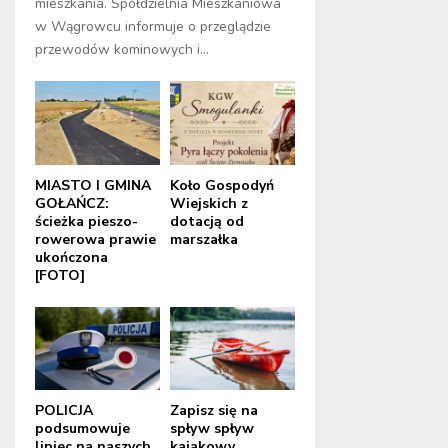
mieszkania. Spółdzielnia Mieszkaniowa
w Wągrowcu informuje o przeglądzie
przewodów kominowych i...
MIASTO I GMINA
Koło Gospodyń
GOŁAŃCZ:
Wiejskich z
ścieżka pieszo-
dotacją od
rowerowa prawie
marszałka
ukończona
[FOTO]
POLICJA
Zapisz się na
podsumowuje
spływ spływ
lipiec na naszych
kajakowy