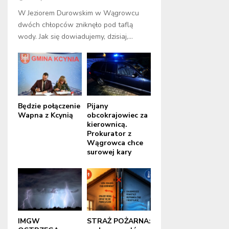
W Jeziorem Durowskim w Wągrowcu
dwóch chłopców zniknęło pod taflą
wody. Jak się dowiadujemy, dzisiaj,...
Będzie połączenie
Pijany
Wapna z Kcynią
obcokrajowiec za
kierownicą.
Prokurator z
Wągrowca chce
surowej kary
IMGW
STRAŻ POŻARNA: