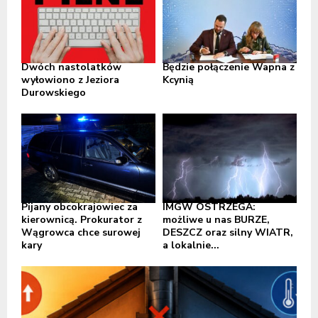
Dwóch nastolatków
Będzie połączenie Wapna z
wyłowiono z Jeziora
Kcynią
Durowskiego
Pijany obcokrajowiec za
IMGW OSTRZEGA:
kierownicą. Prokurator z
możliwe u nas BURZE,
Wągrowca chce surowej
DESZCZ oraz silny WIATR,
kary
a lokalnie...