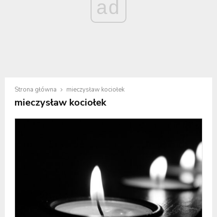
ad
Strona główna
mieczysław kociołek
mieczysław kociołek