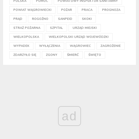
POLSKA
POMOC
POWIATOWY INSPEKTOR SANITARNY
POWIAT WĄGROWIECKI
POŻAR
PRACA
PROGNOZA
PRĄD
ROGOŹNO
SANPEID
SKOKI
STRAŻ POŻARNA
SZPITAL
URZĄD MIEJSKI
WIELKOPOLSKA
WIELKOPOLSKI URZĄD WOJEWÓDZKI
WYPADEK
WYŁĄCZENIA
WĄGROWIEC
ZAGROŻENIE
ZDARZYŁO SIĘ
ZGONY
ŚMIERĆ
ŚWIĘTO
ad