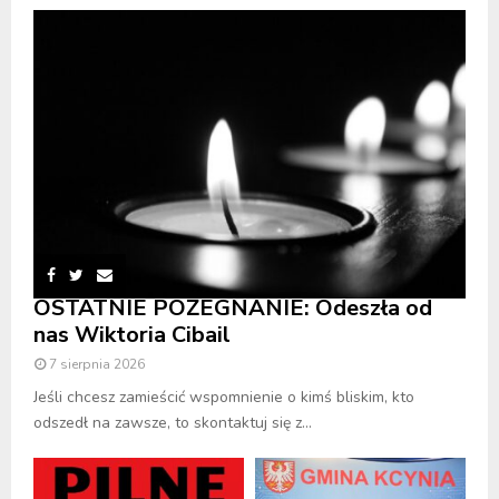
OSTATNIE POŻEGNANIE: Odeszła od
nas Wiktoria Cibail
7 sierpnia 2026
Jeśli chcesz zamieścić wspomnienie o kimś bliskim, kto
odszedł na zawsze, to skontaktuj się z...