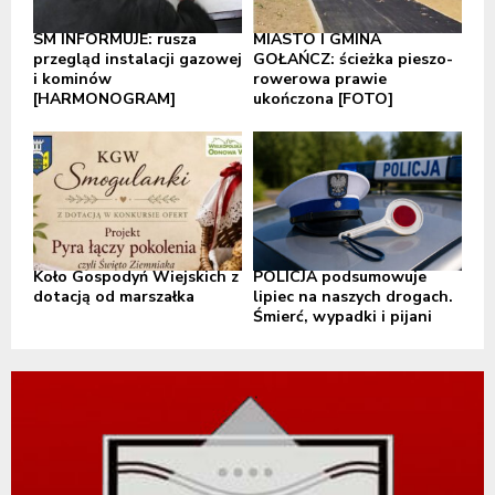
SM INFORMUJE: rusza
MIASTO I GMINA
przegląd instalacji gazowej
GOŁAŃCZ: ścieżka pieszo-
i kominów
rowerowa prawie
[HARMONOGRAM]
ukończona [FOTO]
Koło Gospodyń Wiejskich z
POLICJA podsumowuje
dotacją od marszałka
lipiec na naszych drogach.
Śmierć, wypadki i pijani