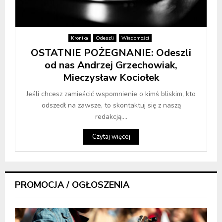
Kronika
Odeszli
Wiadomości
OSTATNIE POŻEGNANIE: Odeszli
od nas Andrzej Grzechowiak,
Mieczysław Kociołek
Jeśli chcesz zamieścić wspomnienie o kimś bliskim, kto
odszedł na zawsze, to skontaktuj się z naszą
redakcją....
Czytaj więcej
PROMOCJA / OGŁOSZENIA