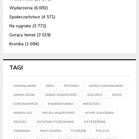
Wydarzenia
(6 692)
Społeczeństwo
(4 571)
Na sygnale
(3 772)
Gorący temat
(3 519)
Kronika
(1 694)
TAGI
DAMASŁAWEK
ENEA
EPIDEMIA
GMINA DAMASŁAWEK
GMINA SKOKI
GMINA WĄGROWIEC
GOŁAŃCZ
IMGW
KORONAWIRUS
KWARANTANNA
MIEŚCISKO
NEKROLOGI
NIELBA WĄGROWIEC
NOWE ZAKAŻENIA
ODESZLI
OSTATNIE POŻEGNANIE
OSTRZEŻENIE
PANDEMIA
PIŁKA NOŻNA
POGRZEB
POLICJA