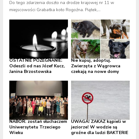
Do tego zdarzenia doszło na drodze krajowej nr 11 w
miejscowości Grabatka koło Rogoźna. Piątek,...
OSTATNIE POŻEGNANIE:
Nie kupuj, adoptuj.
Odeszli od nas Józef Kucz,
Zwierzęta z Wągrowca
Janina Brzostowska
czekają na nowe domy
NABÓR: zostań słuchaczem
UWAGA! ZAKAZ kąpieli w
Uniwersytetu Trzeciego
jeziorze! W wodzie są
Wieku
groźne dla ludzi BAKTERIE