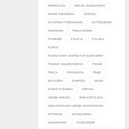
NEKROLOGI
NIELBA WĄGROWIEC
NOWE ZAKAŻENIA
ODESZLI
OSTATNIE POŻEGNANIE
OSTRZEŻENIE
PANDEMIA
PIŁKA NOŻNA
POGRZEB
POLICJA
POLSKA
POMOC
POWIATOWY INSPEKTOR SANITARNY
POWIAT WĄGROWIECKI
POŻAR
PRACA
PROGNOZA
PRĄD
ROGOŹNO
SANPEID
SKOKI
STRAŻ POŻARNA
SZPITAL
URZĄD MIEJSKI
WIELKOPOLSKA
WIELKOPOLSKI URZĄD WOJEWÓDZKI
WYPADEK
WYŁĄCZENIA
WĄGROWIEC
ZAGROŻENIE