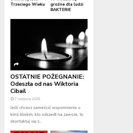
Trzeciego Wieku
groźne dla ludzi
BAKTERIE
OSTATNIE POŻEGNANIE:
Odeszła od nas Wiktoria
Cibail
7 sierpnia 2026
Jeśli chcesz zamieścić wspomnienie o
kimś bliskim, kto odszedł na zawsze, to
skontaktuj się z...