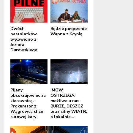
Dwóch
Będzie połączenie
nastolatków
Wapna z Kcynią
wyłowiono z
Jeziora
Durowskiego
Pijany
IMGW
obcokrajowiec za
OSTRZEGA:
kierownicą.
możliwe u nas
Prokurator z
BURZE, DESZCZ
Wągrowca chce
oraz silny WIATR,
surowej kary
a lokalnie...