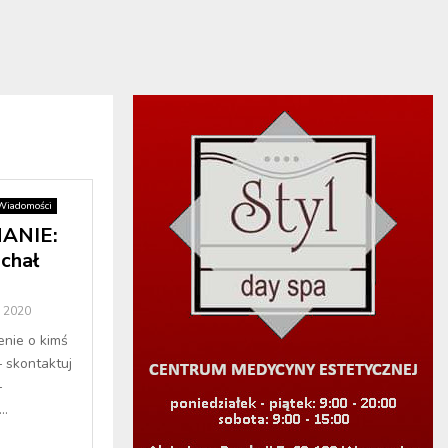
Wiadomości
ANIE:
chał
 2020
enie o kimś
– skontaktuj
–
..