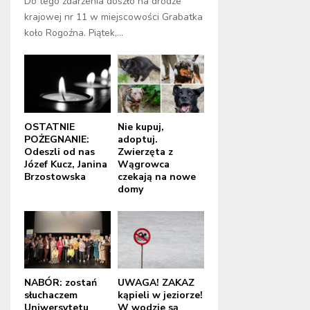
Do tego zdarzenia doszło na drodze
krajowej nr 11 w miejscowości Grabatka
koło Rogoźna. Piątek,...
OSTATNIE
Nie kupuj,
POŻEGNANIE:
adoptuj.
Odeszli od nas
Zwierzęta z
Józef Kucz, Janina
Wągrowca
Brzostowska
czekają na nowe
domy
NABÓR: zostań
UWAGA! ZAKAZ
słuchaczem
kąpieli w jeziorze!
Uniwersytetu
W wodzie są