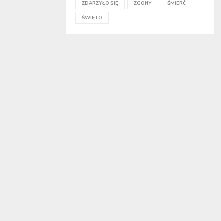
ZDARZYŁO SIĘ
ZGONY
ŚMIERĆ
ŚWIĘTO