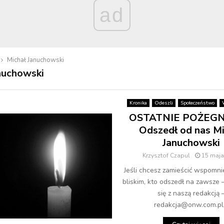
ad
Michał Januchowski
nuchowski
Kronika
Odeszli
Społeczeństwo
OSTATNIE POŻEGN
Odszedł od nas Mi
Januchowski
Krzysztof Czapul
15 maja
Jeśli chcesz zamieścić wspomni
bliskim, kto odszedł na zawsze 
się z naszą redakcją 
redakcja@onw.com.pl.