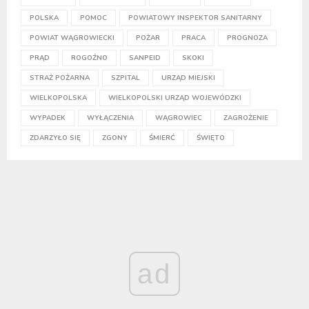
POLSKA
POMOC
POWIATOWY INSPEKTOR SANITARNY
POWIAT WĄGROWIECKI
POŻAR
PRACA
PROGNOZA
PRĄD
ROGOŹNO
SANPEID
SKOKI
STRAŻ POŻARNA
SZPITAL
URZĄD MIEJSKI
WIELKOPOLSKA
WIELKOPOLSKI URZĄD WOJEWÓDZKI
WYPADEK
WYŁĄCZENIA
WĄGROWIEC
ZAGROŻENIE
ZDARZYŁO SIĘ
ZGONY
ŚMIERĆ
ŚWIĘTO
ad