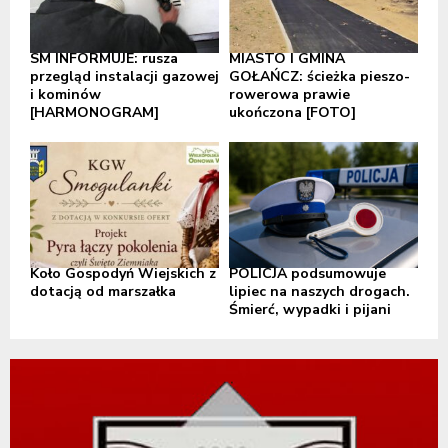
SM INFORMUJE: rusza
MIASTO I GMINA
przegląd instalacji gazowej
GOŁAŃCZ: ścieżka pieszo-
i kominów
rowerowa prawie
[HARMONOGRAM]
ukończona [FOTO]
Koło Gospodyń Wiejskich z
POLICJA podsumowuje
dotacją od marszałka
lipiec na naszych drogach.
Śmierć, wypadki i pijani