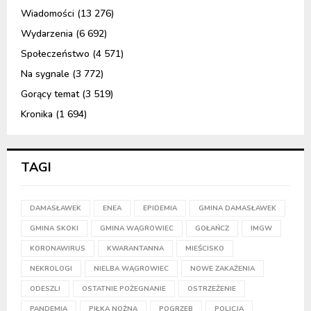
Wiadomości
(13 276)
Wydarzenia
(6 692)
Społeczeństwo
(4 571)
Na sygnale
(3 772)
Gorący temat
(3 519)
Kronika
(1 694)
TAGI
DAMASŁAWEK
ENEA
EPIDEMIA
GMINA DAMASŁAWEK
GMINA SKOKI
GMINA WĄGROWIEC
GOŁAŃCZ
IMGW
KORONAWIRUS
KWARANTANNA
MIEŚCISKO
NEKROLOGI
NIELBA WĄGROWIEC
NOWE ZAKAŻENIA
ODESZLI
OSTATNIE POŻEGNANIE
OSTRZEŻENIE
PANDEMIA
PIŁKA NOŻNA
POGRZEB
POLICJA