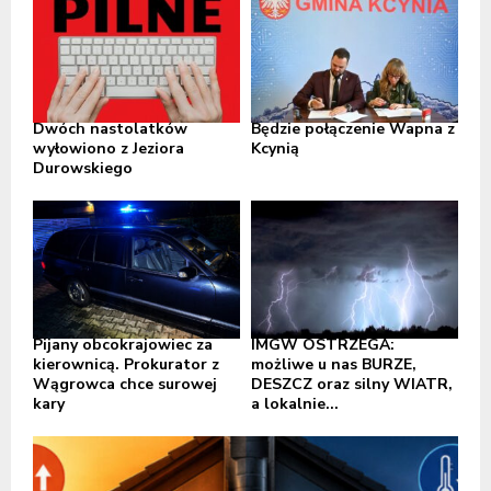
Dwóch nastolatków
Będzie połączenie Wapna z
wyłowiono z Jeziora
Kcynią
Durowskiego
Pijany obcokrajowiec za
IMGW OSTRZEGA:
kierownicą. Prokurator z
możliwe u nas BURZE,
Wągrowca chce surowej
DESZCZ oraz silny WIATR,
kary
a lokalnie...