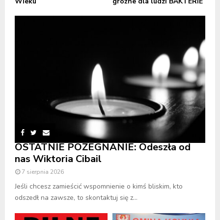
Wieku
groźne dla ludzi BAKTERIE
OSTATNIE POŻEGNANIE: Odeszła od
nas Wiktoria Cibail
7 sierpnia 2026
Jeśli chcesz zamieścić wspomnienie o kimś bliskim, kto
odszedł na zawsze, to skontaktuj się z...