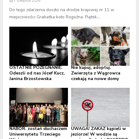
7 sierpnia 2026
Do tego zdarzenia doszło na drodze krajowej nr 11 w
miejscowości Grabatka koło Rogoźna. Piątek,...
OSTATNIE POŻEGNANIE:
Nie kupuj, adoptuj.
Odeszli od nas Józef Kucz,
Zwierzęta z Wągrowca
Janina Brzostowska
czekają na nowe domy
NABÓR: zostań słuchaczem
UWAGA! ZAKAZ kąpieli w
Uniwersytetu Trzeciego
jeziorze! W wodzie są