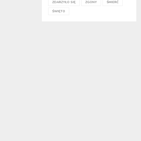
ZDARZYŁO SIĘ
ZGONY
ŚMIERĆ
ŚWIĘTO