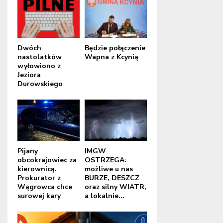
Dwóch
Będzie połączenie
nastolatków
Wapna z Kcynią
wyłowiono z
Jeziora
Durowskiego
Pijany
IMGW
obcokrajowiec za
OSTRZEGA:
kierownicą.
możliwe u nas
Prokurator z
BURZE, DESZCZ
Wągrowca chce
oraz silny WIATR,
surowej kary
a lokalnie...