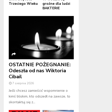
Trzeciego Wieku
groźne dla ludzi
BAKTERIE
OSTATNIE POŻEGNANIE:
Odeszła od nas Wiktoria
Cibail
7 sierpnia 2026
Jeśli chcesz zamieścić wspomnienie o
kimś bliskim, kto odszedł na zawsze, to
skontaktuj się z...