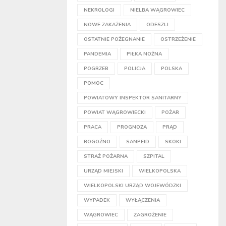
NEKROLOGI
NIELBA WĄGROWIEC
NOWE ZAKAŻENIA
ODESZLI
OSTATNIE POŻEGNANIE
OSTRZEŻENIE
PANDEMIA
PIŁKA NOŻNA
POGRZEB
POLICJA
POLSKA
POMOC
POWIATOWY INSPEKTOR SANITARNY
POWIAT WĄGROWIECKI
POŻAR
PRACA
PROGNOZA
PRĄD
ROGOŹNO
SANPEID
SKOKI
STRAŻ POŻARNA
SZPITAL
URZĄD MIEJSKI
WIELKOPOLSKA
WIELKOPOLSKI URZĄD WOJEWÓDZKI
WYPADEK
WYŁĄCZENIA
WĄGROWIEC
ZAGROŻENIE