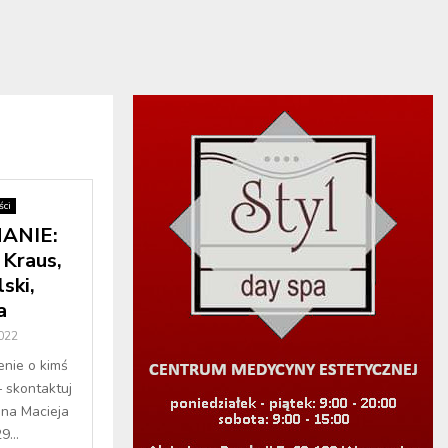
ci
ANIE:
 Kraus,
ski,
a
022
enie o kimś
– skontaktuj
ana Macieja
...