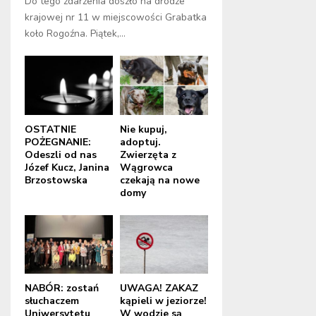
Do tego zdarzenia doszło na drodze
krajowej nr 11 w miejscowości Grabatka
koło Rogoźna. Piątek,...
OSTATNIE
Nie kupuj,
POŻEGNANIE:
adoptuj.
Odeszli od nas
Zwierzęta z
Józef Kucz, Janina
Wągrowca
Brzostowska
czekają na nowe
domy
NABÓR: zostań
UWAGA! ZAKAZ
słuchaczem
kąpieli w jeziorze!
Uniwersytetu
W wodzie są