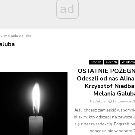
ad
melania galuba
aluba
Kronika
Odeszli
Wiadomoś
OSTATNIE POŻEGN
Odeszli od nas Alina
Krzysztof Niedbal
Melania Galub
Redakcja
17 czerwca 2
Jeśli chcesz zamieścić wspomni
bliskim, kto odszedł na zawsze 
się z naszą redakcją. Pogrzeb p
odbędzie się w sobotę 29