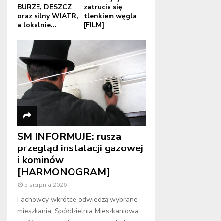
BURZE, DESZCZ
zatrucia się
oraz silny WIATR,
tlenkiem węgla
a lokalnie...
[FILM]
SM INFORMUJE: rusza
przegląd instalacji gazowej
i kominów
[HARMONOGRAM]
5 sierpnia 2026
Fachowcy wkrótce odwiedzą wybrane
mieszkania. Spółdzielnia Mieszkaniowa