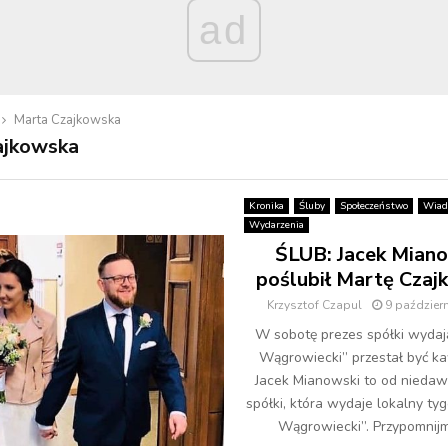
ad
Marta Czajkowska
ajkowska
Kronika
Śluby
Społeczeństwo
Wiad
Wydarzenia
ŚLUB: Jacek Mian
poślubił Martę Czaj
Krzysztof Czapul
9 paździer
W sobotę prezes spółki wydaj
Wągrowiecki” przestał być k
Jacek Mianowski to od niedaw
spółki, która wydaje lokalny ty
Wągrowiecki”. Przypomnijmy