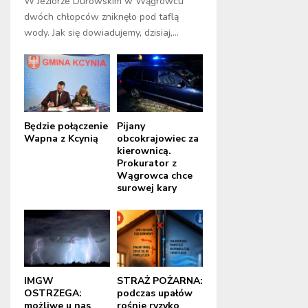
W Jeziorze Durowskim w Wągrowcu
dwóch chłopców zniknęło pod taflą
wody. Jak się dowiadujemy, dzisiaj,...
Będzie połączenie
Pijany
Wapna z Kcynią
obcokrajowiec za
kierownicą.
Prokurator z
Wągrowca chce
surowej kary
IMGW
STRAŻ POŻARNA:
OSTRZEGA:
podczas upałów
możliwe u nas
rośnie ryzyko