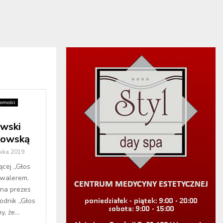
omości
owski
kowską
nika 2019
ącej „Głos
awalerem.
na prezes
godnik „Głos
, że...