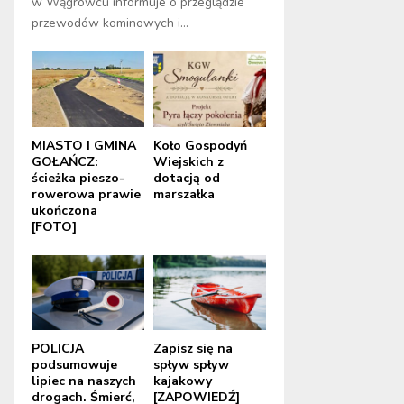
w Wągrowcu informuje o przeglądzie
przewodów kominowych i...
MIASTO I GMINA
Koło Gospodyń
GOŁAŃCZ:
Wiejskich z
ścieżka pieszo-
dotacją od
rowerowa prawie
marszałka
ukończona
[FOTO]
POLICJA
Zapisz się na
podsumowuje
spływ spływ
lipiec na naszych
kajakowy
drogach. Śmierć,
[ZAPOWIEDŹ]