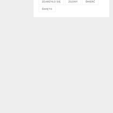
ZDARZYŁO SIĘ
ZGONY
ŚMIERĆ
ŚWIĘTO