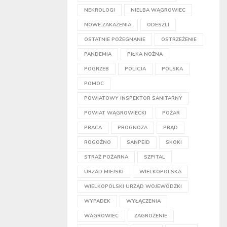
NEKROLOGI
NIELBA WĄGROWIEC
NOWE ZAKAŻENIA
ODESZLI
OSTATNIE POŻEGNANIE
OSTRZEŻENIE
PANDEMIA
PIŁKA NOŻNA
POGRZEB
POLICJA
POLSKA
POMOC
POWIATOWY INSPEKTOR SANITARNY
POWIAT WĄGROWIECKI
POŻAR
PRACA
PROGNOZA
PRĄD
ROGOŹNO
SANPEID
SKOKI
STRAŻ POŻARNA
SZPITAL
URZĄD MIEJSKI
WIELKOPOLSKA
WIELKOPOLSKI URZĄD WOJEWÓDZKI
WYPADEK
WYŁĄCZENIA
WĄGROWIEC
ZAGROŻENIE