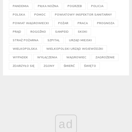
PANDEMIA
PIŁKA NOŻNA
POGRZEB
POLICJA
POLSKA
POMOC
POWIATOWY INSPEKTOR SANITARNY
POWIAT WĄGROWIECKI
POŻAR
PRACA
PROGNOZA
PRĄD
ROGOŹNO
SANPEID
SKOKI
STRAŻ POŻARNA
SZPITAL
URZĄD MIEJSKI
WIELKOPOLSKA
WIELKOPOLSKI URZĄD WOJEWÓDZKI
WYPADEK
WYŁĄCZENIA
WĄGROWIEC
ZAGROŻENIE
ZDARZYŁO SIĘ
ZGONY
ŚMIERĆ
ŚWIĘTO
ad