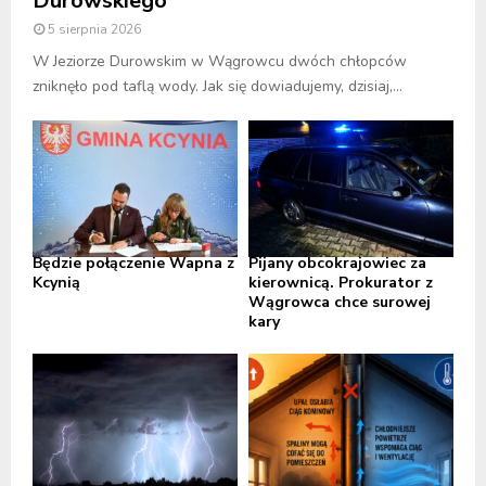
Durowskiego
5 sierpnia 2026
W Jeziorze Durowskim w Wągrowcu dwóch chłopców
zniknęło pod taflą wody. Jak się dowiadujemy, dzisiaj,...
Będzie połączenie Wapna z
Pijany obcokrajowiec za
Kcynią
kierownicą. Prokurator z
Wągrowca chce surowej
kary