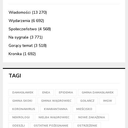
Wiadomości
(13 270)
Wydarzenia
(6 692)
Społeczeństwo
(4 568)
Na sygnale
(3 771)
Gorący temat
(3 518)
Kronika
(1 692)
TAGI
DAMASŁAWEK
ENEA
EPIDEMIA
GMINA DAMASŁAWEK
GMINA SKOKI
GMINA WĄGROWIEC
GOŁAŃCZ
IMGW
KORONAWIRUS
KWARANTANNA
MIEŚCISKO
NEKROLOGI
NIELBA WĄGROWIEC
NOWE ZAKAŻENIA
ODESZLI
OSTATNIE POŻEGNANIE
OSTRZEŻENIE