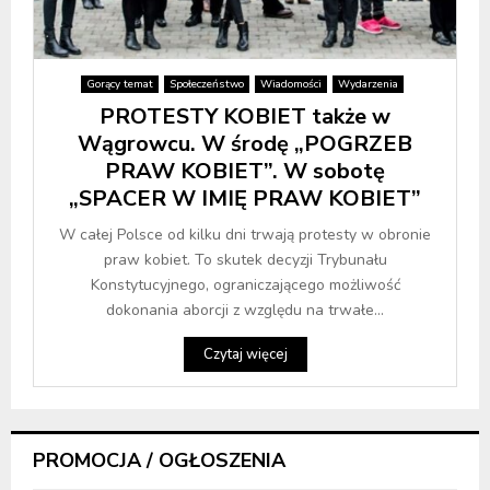
Gorący temat
Społeczeństwo
Wiadomości
Wydarzenia
PROTESTY KOBIET także w
Wągrowcu. W środę „POGRZEB
PRAW KOBIET”. W sobotę
„SPACER W IMIĘ PRAW KOBIET”
W całej Polsce od kilku dni trwają protesty w obronie
praw kobiet. To skutek decyzji Trybunału
Konstytucyjnego, ograniczającego możliwość
dokonania aborcji z względu na trwałe...
Czytaj więcej
PROMOCJA / OGŁOSZENIA