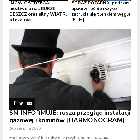
IMGW OSTRZEGA:
STRAŻ POŻARNA: podczas
możliwe u nas BURZE,
upałów rośnie ryzyko
DESZCZ oraz silny WIATR,
zatrucia się tlenkiem węgla
a lokalnie...
[FILM]
SM INFORMUJE: rusza przegląd instalacji
gazowej i kominów [HARMONOGRAM]
5 sierpnia 2026
Fachowcy wkrótce odwiedzą wybrane mieszkania.