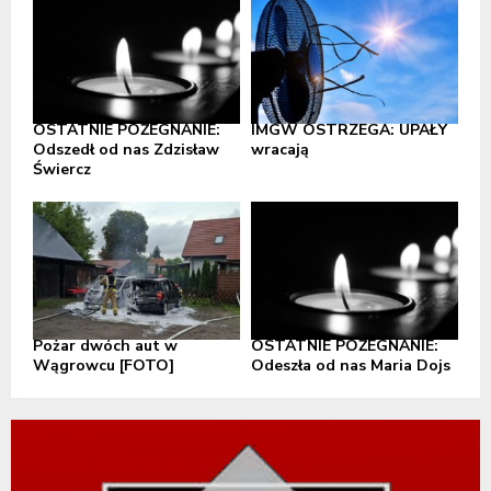
OSTATNIE POŻEGNANIE:
IMGW OSTRZEGA: UPAŁY
Odszedł od nas Zdzisław
wracają
Świercz
Pożar dwóch aut w
OSTATNIE POŻEGNANIE:
Wągrowcu [FOTO]
Odeszła od nas Maria Dojs