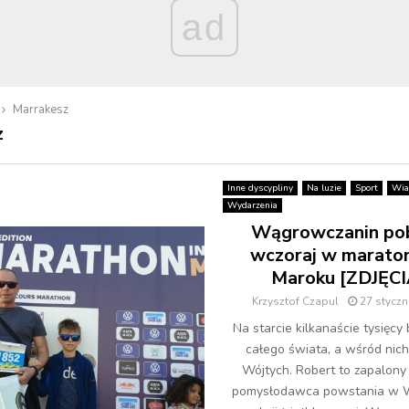
ad
Marrakesz
z
Inne dyscypliny
Na luzie
Sport
Wia
Wydarzenia
Wągrowczanin pob
wczoraj w marato
Maroku [ZDJĘCI
Krzysztof Czapul
27 styczn
Na starcie kilkanaście tysięcy 
całego świata, a wśród nic
Wójtych. Robert to zapalony 
pomysłodawca powstania w