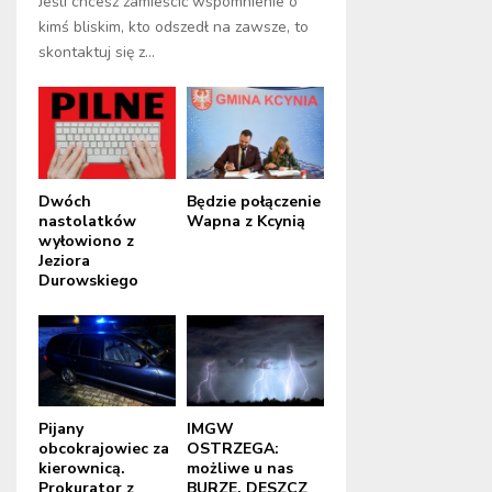
Jeśli chcesz zamieścić wspomnienie o
kimś bliskim, kto odszedł na zawsze, to
skontaktuj się z...
Dwóch
Będzie połączenie
nastolatków
Wapna z Kcynią
wyłowiono z
Jeziora
Durowskiego
Pijany
IMGW
obcokrajowiec za
OSTRZEGA:
kierownicą.
możliwe u nas
Prokurator z
BURZE, DESZCZ