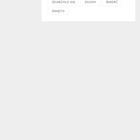
ZDARZYŁO SIĘ
ZGONY
ŚMIERĆ
ŚWIĘTO