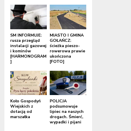
SM INFORMUJE:
MIASTO I GMINA
rusza przegląd
GOŁAŃCZ:
instalacji gazowej
ścieżka pieszo-
i kominów
rowerowa prawie
[HARMONOGRAM
ukończona
]
[FOTO]
Koło Gospodyń
POLICJA
Wiejskich z
podsumowuje
dotacją od
lipiec na naszych
marszałka
drogach. Śmierć,
wypadki i pijani