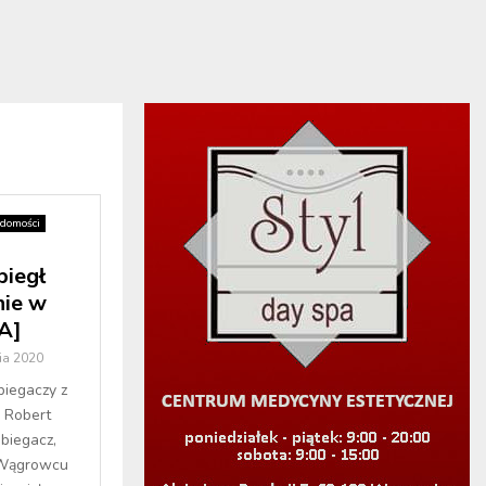
domości
iegł
nie w
A]
ia 2020
biegaczy z
h Robert
biegacz,
 Wągrowcu