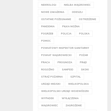
NEKROLOGI
NIELBA WĄGROWIEC
NOWE ZAKAŻENIA
ODESZLI
OSTATNIE POŻEGNANIE
OSTRZEŻENIE
PANDEMIA
PIŁKA NOŻNA
POGRZEB
POLICJA
POLSKA
POMOC
POWIATOWY INSPEKTOR SANITARNY
POWIAT WĄGROWIECKI
POŻAR
PRACA
PROGNOZA
PRĄD
ROGOŹNO
SANPEID
SKOKI
STRAŻ POŻARNA
SZPITAL
URZĄD MIEJSKI
WIELKOPOLSKA
WIELKOPOLSKI URZĄD WOJEWÓDZKI
WYPADEK
WYŁĄCZENIA
WĄGROWIEC
ZAGROŻENIE