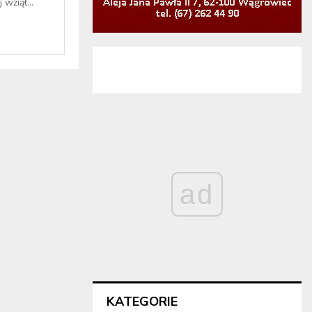
wziął...
ad
KATEGORIE