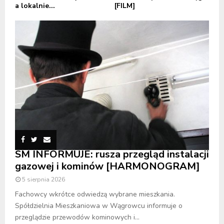
a lokalnie...
[FILM]
SM INFORMUJE: rusza przegląd instalacji
gazowej i kominów [HARMONOGRAM]
5 sierpnia 2026
Fachowcy wkrótce odwiedzą wybrane mieszkania.
Spółdzielnia Mieszkaniowa w Wągrowcu informuje o
przeglądzie przewodów kominowych i...