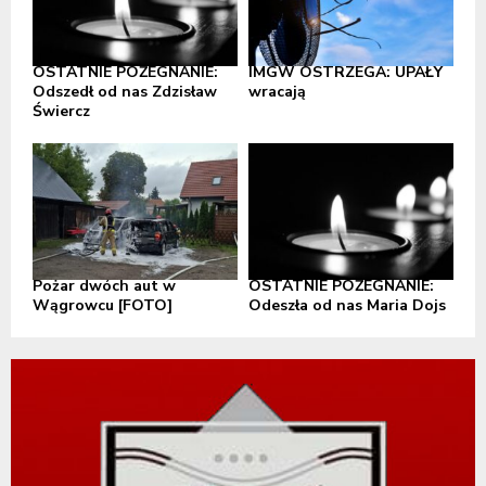
OSTATNIE POŻEGNANIE:
IMGW OSTRZEGA: UPAŁY
Odszedł od nas Zdzisław
wracają
Świercz
Pożar dwóch aut w
OSTATNIE POŻEGNANIE:
Wągrowcu [FOTO]
Odeszła od nas Maria Dojs