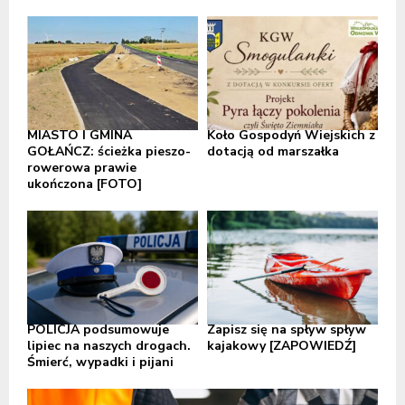
MIASTO I GMINA
Koło Gospodyń Wiejskich z
GOŁAŃCZ: ścieżka pieszo-
dotacją od marszałka
rowerowa prawie
ukończona [FOTO]
POLICJA podsumowuje
Zapisz się na spływ spływ
lipiec na naszych drogach.
kajakowy [ZAPOWIEDŹ]
Śmierć, wypadki i pijani