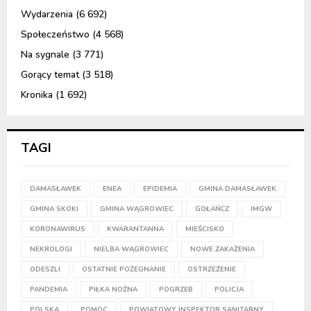
Wydarzenia
(6 692)
Społeczeństwo
(4 568)
Na sygnale
(3 771)
Gorący temat
(3 518)
Kronika
(1 692)
TAGI
DAMASŁAWEK
ENEA
EPIDEMIA
GMINA DAMASŁAWEK
GMINA SKOKI
GMINA WĄGROWIEC
GOŁAŃCZ
IMGW
KORONAWIRUS
KWARANTANNA
MIEŚCISKO
NEKROLOGI
NIELBA WĄGROWIEC
NOWE ZAKAŻENIA
ODESZLI
OSTATNIE POŻEGNANIE
OSTRZEŻENIE
PANDEMIA
PIŁKA NOŻNA
POGRZEB
POLICJA
POLSKA
POMOC
POWIATOWY INSPEKTOR SANITARNY