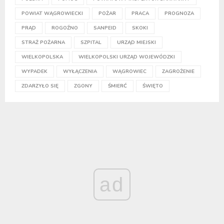
POWIAT WĄGROWIECKI
POŻAR
PRACA
PROGNOZA
PRĄD
ROGOŹNO
SANPEID
SKOKI
STRAŻ POŻARNA
SZPITAL
URZĄD MIEJSKI
WIELKOPOLSKA
WIELKOPOLSKI URZĄD WOJEWÓDZKI
WYPADEK
WYŁĄCZENIA
WĄGROWIEC
ZAGROŻENIE
ZDARZYŁO SIĘ
ZGONY
ŚMIERĆ
ŚWIĘTO
ad