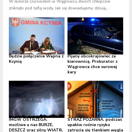
W Jeziorze Durowskim w Wągrowcu dwóch chłopców
zniknęło pod taflą wody. Jak się dowiadujemy, dzisiaj,...
Będzie połączenie Wapna z
Pijany obcokrajowiec za
Kcynią
kierownicą. Prokurator z
Wągrowca chce surowej
kary
IMGW OSTRZEGA:
STRAŻ POŻARNA: podczas
możliwe u nas BURZE,
upałów rośnie ryzyko
DESZCZ oraz silny WIATR,
zatrucia się tlenkiem węgla