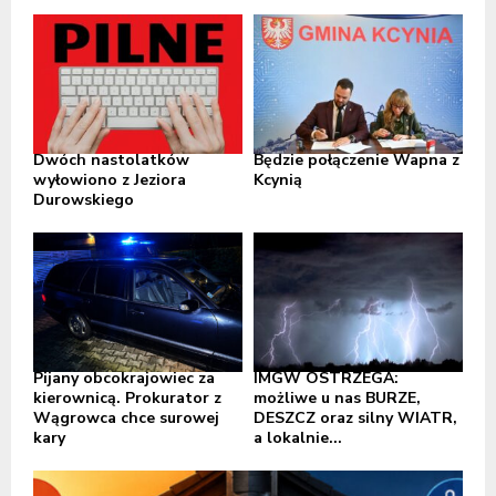
Dwóch nastolatków
Będzie połączenie Wapna z
wyłowiono z Jeziora
Kcynią
Durowskiego
Pijany obcokrajowiec za
IMGW OSTRZEGA:
kierownicą. Prokurator z
możliwe u nas BURZE,
Wągrowca chce surowej
DESZCZ oraz silny WIATR,
kary
a lokalnie...