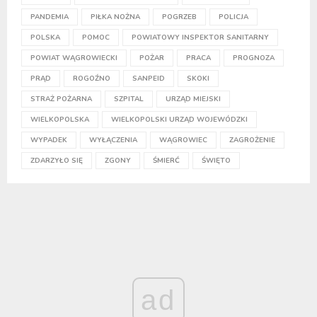
PANDEMIA
PIŁKA NOŻNA
POGRZEB
POLICJA
POLSKA
POMOC
POWIATOWY INSPEKTOR SANITARNY
POWIAT WĄGROWIECKI
POŻAR
PRACA
PROGNOZA
PRĄD
ROGOŹNO
SANPEID
SKOKI
STRAŻ POŻARNA
SZPITAL
URZĄD MIEJSKI
WIELKOPOLSKA
WIELKOPOLSKI URZĄD WOJEWÓDZKI
WYPADEK
WYŁĄCZENIA
WĄGROWIEC
ZAGROŻENIE
ZDARZYŁO SIĘ
ZGONY
ŚMIERĆ
ŚWIĘTO
ad