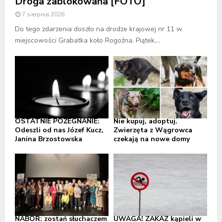
Droga zablokowana [FOTO]
7 sierpnia 2026
Do tego zdarzenia doszło na drodze krajowej nr 11 w
miejscowości Grabatka koło Rogoźna. Piątek,...
OSTATNIE POŻEGNANIE:
Nie kupuj, adoptuj.
Odeszli od nas Józef Kucz,
Zwierzęta z Wągrowca
Janina Brzostowska
czekają na nowe domy
NABÓR: zostań słuchaczem
UWAGA! ZAKAZ kąpieli w