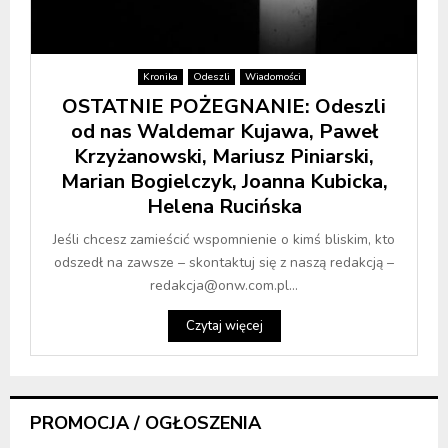
Kronika
Odeszli
Wiadomości
OSTATNIE POŻEGNANIE: Odeszli
od nas Waldemar Kujawa, Paweł
Krzyżanowski, Mariusz Piniarski,
Marian Bogielczyk, Joanna Kubicka,
Helena Rucińska
Jeśli chcesz zamieścić wspomnienie o kimś bliskim, kto
odszedł na zawsze – skontaktuj się z naszą redakcją –
redakcja@onw.com.pl...
Czytaj więcej
PROMOCJA / OGŁOSZENIA