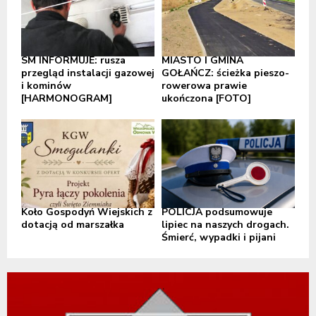
SM INFORMUJE: rusza
MIASTO I GMINA
przegląd instalacji gazowej
GOŁAŃCZ: ścieżka pieszo-
i kominów
rowerowa prawie
[HARMONOGRAM]
ukończona [FOTO]
Koło Gospodyń Wiejskich z
POLICJA podsumowuje
dotacją od marszałka
lipiec na naszych drogach.
Śmierć, wypadki i pijani