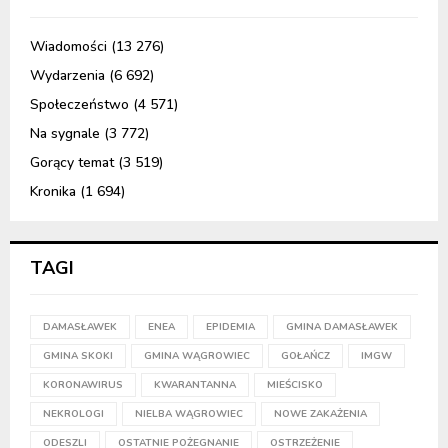
Wiadomości
(13 276)
Wydarzenia
(6 692)
Społeczeństwo
(4 571)
Na sygnale
(3 772)
Gorący temat
(3 519)
Kronika
(1 694)
TAGI
DAMASŁAWEK
ENEA
EPIDEMIA
GMINA DAMASŁAWEK
GMINA SKOKI
GMINA WĄGROWIEC
GOŁAŃCZ
IMGW
KORONAWIRUS
KWARANTANNA
MIEŚCISKO
NEKROLOGI
NIELBA WĄGROWIEC
NOWE ZAKAŻENIA
ODESZLI
OSTATNIE POŻEGNANIE
OSTRZEŻENIE