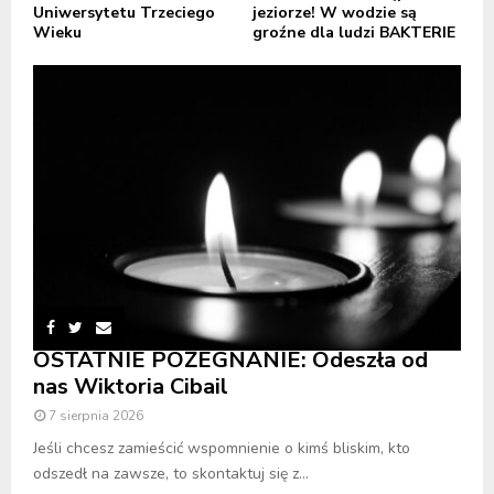
Uniwersytetu Trzeciego
jeziorze! W wodzie są
Wieku
groźne dla ludzi BAKTERIE
OSTATNIE POŻEGNANIE: Odeszła od
nas Wiktoria Cibail
7 sierpnia 2026
Jeśli chcesz zamieścić wspomnienie o kimś bliskim, kto
odszedł na zawsze, to skontaktuj się z...