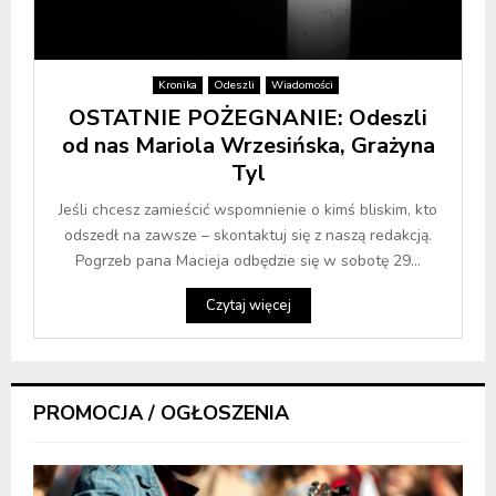
Kronika
Odeszli
Wiadomości
OSTATNIE POŻEGNANIE: Odeszli
od nas Mariola Wrzesińska, Grażyna
Tyl
Jeśli chcesz zamieścić wspomnienie o kimś bliskim, kto
odszedł na zawsze – skontaktuj się z naszą redakcją.
Pogrzeb pana Macieja odbędzie się w sobotę 29...
Czytaj więcej
PROMOCJA / OGŁOSZENIA