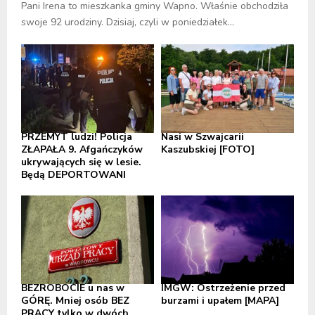
Pani Irena to mieszkanka gminy Wapno. Właśnie obchodziła
swoje 92 urodziny. Dzisiaj, czyli w poniedziałek...
PRZEMYT ludzi! Policja
Nasi w Szwajcarii
ZŁAPAŁA 9. Afgańczyków
Kaszubskiej [FOTO]
ukrywających się w lesie.
Będą DEPORTOWANI
BEZROBOCIE u nas w
IMGW: Ostrzeżenie przed
GÓRĘ. Mniej osób BEZ
burzami i upałem [MAPA]
PRACY tylko w dwóch...