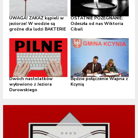
UWAGA! ZAKAZ kąpieli w
OSTATNIE POŻEGNANIE:
jeziorze! W wodzie są
Odeszła od nas Wiktoria
groźne dla ludzi BAKTERIE
Cibail
Dwóch nastolatków
Będzie połączenie Wapna z
wyłowiono z Jeziora
Kcynią
Durowskiego