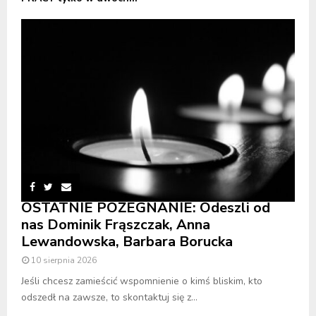
OSTATNIE POŻEGNANIE: Odeszli od
nas Dominik Frąszczak, Anna
Lewandowska, Barbara Borucka
10 sierpnia 2026
Jeśli chcesz zamieścić wspomnienie o kimś bliskim, kto
odszedł na zawsze, to skontaktuj się z...