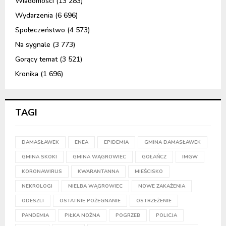
Wiadomości
(13 283)
Wydarzenia
(6 696)
Społeczeństwo
(4 573)
Na sygnale
(3 773)
Gorący temat
(3 521)
Kronika
(1 696)
TAGI
DAMASŁAWEK
ENEA
EPIDEMIA
GMINA DAMASŁAWEK
GMINA SKOKI
GMINA WĄGROWIEC
GOŁAŃCZ
IMGW
KORONAWIRUS
KWARANTANNA
MIEŚCISKO
NEKROLOGI
NIELBA WĄGROWIEC
NOWE ZAKAŻENIA
ODESZLI
OSTATNIE POŻEGNANIE
OSTRZEŻENIE
PANDEMIA
PIŁKA NOŻNA
POGRZEB
POLICJA