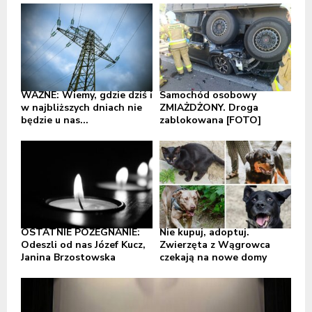
WAŻNE: Wiemy, gdzie dziś i
Samochód osobowy
w najbliższych dniach nie
ZMIAŻDŻONY. Droga
będzie u nas...
zablokowana [FOTO]
OSTATNIE POŻEGNANIE:
Nie kupuj, adoptuj.
Odeszli od nas Józef Kucz,
Zwierzęta z Wągrowca
Janina Brzostowska
czekają na nowe domy