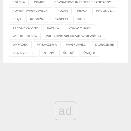
POLSKA
POMOC
POWIATOWY INSPEKTOR SANITARNY
POWIAT WĄGROWIECKI
POŻAR
PRACA
PROGNOZA
PRĄD
ROGOŹNO
SANPEID
SKOKI
STRAŻ POŻARNA
SZPITAL
URZĄD MIEJSKI
WIELKOPOLSKA
WIELKOPOLSKI URZĄD WOJEWÓDZKI
WYPADEK
WYŁĄCZENIA
WĄGROWIEC
ZAGROŻENIE
ZDARZYŁO SIĘ
ZGONY
ŚMIERĆ
ŚWIĘTO
ad