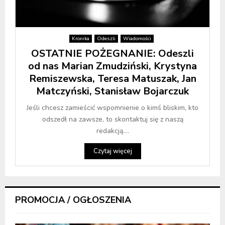
Kronika
Odeszli
Wiadomości
OSTATNIE POŻEGNANIE: Odeszli
od nas Marian Zmudziński, Krystyna
Remiszewska, Teresa Matuszak, Jan
Matczyński, Stanisław Bojarczuk
Jeśli chcesz zamieścić wspomnienie o kimś bliskim, kto
odszedł na zawsze, to skontaktuj się z naszą
redakcją....
Czytaj więcej
PROMOCJA / OGŁOSZENIA