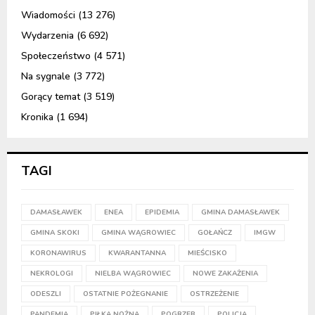
Wiadomości
(13 276)
Wydarzenia
(6 692)
Społeczeństwo
(4 571)
Na sygnale
(3 772)
Gorący temat
(3 519)
Kronika
(1 694)
TAGI
DAMASŁAWEK
ENEA
EPIDEMIA
GMINA DAMASŁAWEK
GMINA SKOKI
GMINA WĄGROWIEC
GOŁAŃCZ
IMGW
KORONAWIRUS
KWARANTANNA
MIEŚCISKO
NEKROLOGI
NIELBA WĄGROWIEC
NOWE ZAKAŻENIA
ODESZLI
OSTATNIE POŻEGNANIE
OSTRZEŻENIE
PANDEMIA
PIŁKA NOŻNA
POGRZEB
POLICJA