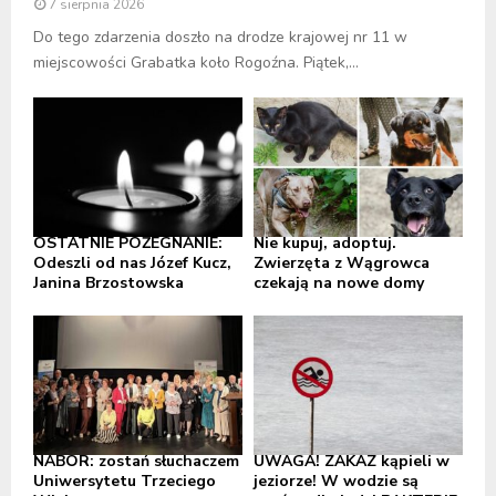
7 sierpnia 2026
Do tego zdarzenia doszło na drodze krajowej nr 11 w
miejscowości Grabatka koło Rogoźna. Piątek,...
OSTATNIE POŻEGNANIE:
Nie kupuj, adoptuj.
Odeszli od nas Józef Kucz,
Zwierzęta z Wągrowca
Janina Brzostowska
czekają na nowe domy
NABÓR: zostań słuchaczem
UWAGA! ZAKAZ kąpieli w
Uniwersytetu Trzeciego
jeziorze! W wodzie są