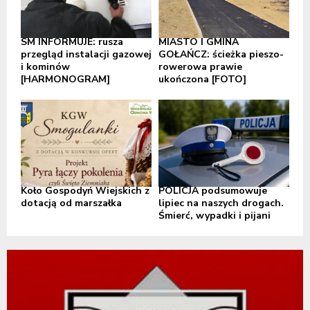
SM INFORMUJE: rusza
MIASTO I GMINA
przegląd instalacji gazowej
GOŁAŃCZ: ścieżka pieszo-
i kominów
rowerowa prawie
[HARMONOGRAM]
ukończona [FOTO]
Koło Gospodyń Wiejskich z
POLICJA podsumowuje
dotacją od marszałka
lipiec na naszych drogach.
Śmierć, wypadki i pijani