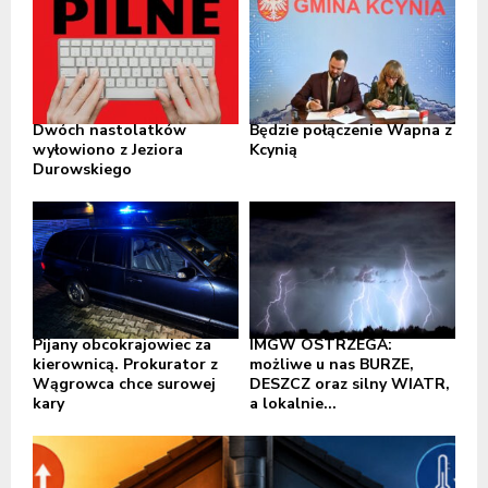
Dwóch nastolatków
Będzie połączenie Wapna z
wyłowiono z Jeziora
Kcynią
Durowskiego
Pijany obcokrajowiec za
IMGW OSTRZEGA:
kierownicą. Prokurator z
możliwe u nas BURZE,
Wągrowca chce surowej
DESZCZ oraz silny WIATR,
kary
a lokalnie...