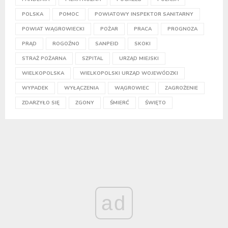
POLSKA
POMOC
POWIATOWY INSPEKTOR SANITARNY
POWIAT WĄGROWIECKI
POŻAR
PRACA
PROGNOZA
PRĄD
ROGOŹNO
SANPEID
SKOKI
STRAŻ POŻARNA
SZPITAL
URZĄD MIEJSKI
WIELKOPOLSKA
WIELKOPOLSKI URZĄD WOJEWÓDZKI
WYPADEK
WYŁĄCZENIA
WĄGROWIEC
ZAGROŻENIE
ZDARZYŁO SIĘ
ZGONY
ŚMIERĆ
ŚWIĘTO
ad