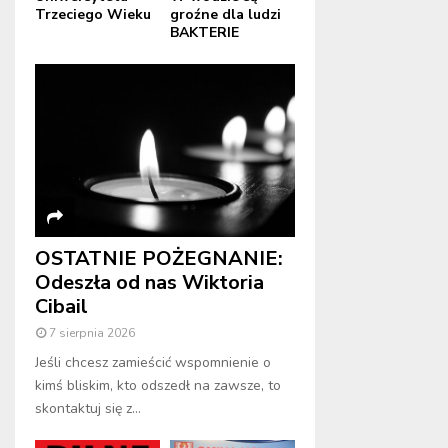
Trzeciego Wieku
groźne dla ludzi
BAKTERIE
OSTATNIE POŻEGNANIE:
Odeszła od nas Wiktoria
Cibail
7 sierpnia 2026
Jeśli chcesz zamieścić wspomnienie o
kimś bliskim, kto odszedł na zawsze, to
skontaktuj się z...