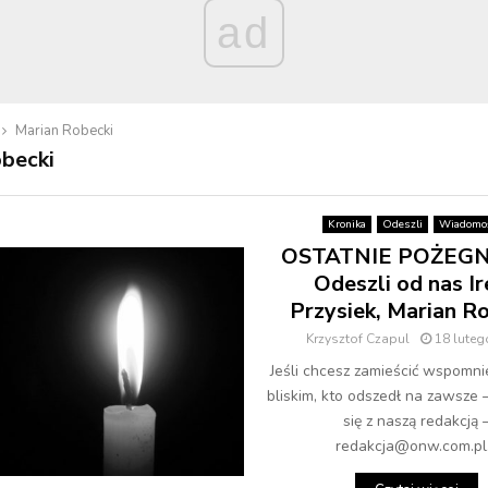
ad
Marian Robecki
becki
Kronika
Odeszli
Wiadomoś
OSTATNIE POŻEGN
Odeszli od nas I
Przysiek, Marian R
Krzysztof Czapul
18 luteg
Jeśli chcesz zamieścić wspomni
bliskim, kto odszedł na zawsze 
się z naszą redakcją 
redakcja@onw.com.pl.