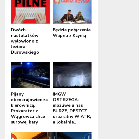
Dwóch
Będzie połączenie
nastolatków
Wapna z Kcynią
wyłowiono z
Jeziora
Durowskiego
Pijany
IMGW
obcokrajowiec za
OSTRZEGA:
kierownicą.
możliwe u nas
Prokurator z
BURZE, DESZCZ
Wągrowca chce
oraz silny WIATR,
surowej kary
a lokalnie...