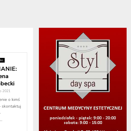
ci
ANIE:
rena
obecki
o 2021
enie o kimś
– skontaktuj
–
..