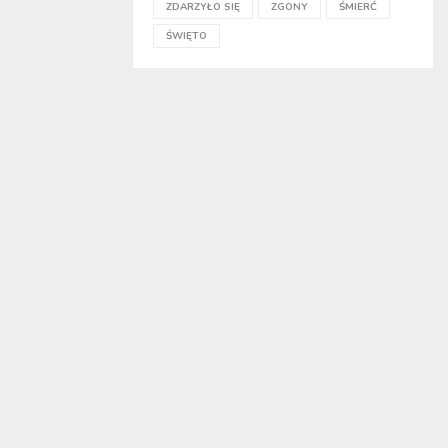
ZDARZYŁO SIĘ
ZGONY
ŚMIERĆ
ŚWIĘTO