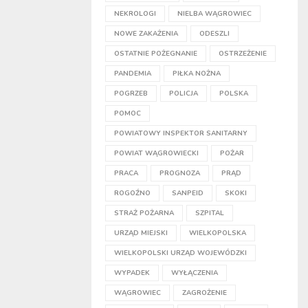
NEKROLOGI
NIELBA WĄGROWIEC
NOWE ZAKAŻENIA
ODESZLI
OSTATNIE POŻEGNANIE
OSTRZEŻENIE
PANDEMIA
PIŁKA NOŻNA
POGRZEB
POLICJA
POLSKA
POMOC
POWIATOWY INSPEKTOR SANITARNY
POWIAT WĄGROWIECKI
POŻAR
PRACA
PROGNOZA
PRĄD
ROGOŹNO
SANPEID
SKOKI
STRAŻ POŻARNA
SZPITAL
URZĄD MIEJSKI
WIELKOPOLSKA
WIELKOPOLSKI URZĄD WOJEWÓDZKI
WYPADEK
WYŁĄCZENIA
WĄGROWIEC
ZAGROŻENIE