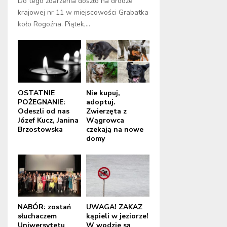
Do tego zdarzenia doszło na drodze
krajowej nr 11 w miejscowości Grabatka
koło Rogoźna. Piątek,...
OSTATNIE
Nie kupuj,
POŻEGNANIE:
adoptuj.
Odeszli od nas
Zwierzęta z
Józef Kucz, Janina
Wągrowca
Brzostowska
czekają na nowe
domy
NABÓR: zostań
UWAGA! ZAKAZ
słuchaczem
kąpieli w jeziorze!
Uniwersytetu
W wodzie są