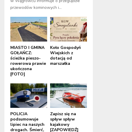
w Wągrowcu informuje o przeglądzie
przewodów kominowych i...
MIASTO I GMINA
Koło Gospodyń
GOŁAŃCZ:
Wiejskich z
ścieżka pieszo-
dotacją od
rowerowa prawie
marszałka
ukończona
[FOTO]
POLICJA
Zapisz się na
podsumowuje
spływ spływ
lipiec na naszych
kajakowy
drogach. Śmierć,
[ZAPOWIEDŹ]