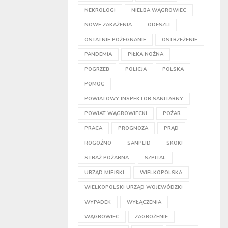
NEKROLOGI
NIELBA WĄGROWIEC
NOWE ZAKAŻENIA
ODESZLI
OSTATNIE POŻEGNANIE
OSTRZEŻENIE
PANDEMIA
PIŁKA NOŻNA
POGRZEB
POLICJA
POLSKA
POMOC
POWIATOWY INSPEKTOR SANITARNY
POWIAT WĄGROWIECKI
POŻAR
PRACA
PROGNOZA
PRĄD
ROGOŹNO
SANPEID
SKOKI
STRAŻ POŻARNA
SZPITAL
URZĄD MIEJSKI
WIELKOPOLSKA
WIELKOPOLSKI URZĄD WOJEWÓDZKI
WYPADEK
WYŁĄCZENIA
WĄGROWIEC
ZAGROŻENIE