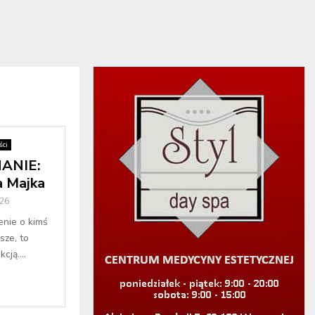
ci
ANIE:
a Majka
26
enie o kimś
sze, to
cją....