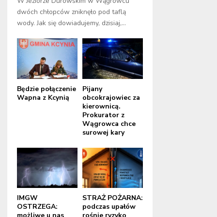
W Jeziorze Durowskim w Wągrowcu
dwóch chłopców zniknęło pod taflą
wody. Jak się dowiadujemy, dzisiaj,...
Będzie połączenie
Pijany
Wapna z Kcynią
obcokrajowiec za
kierownicą.
Prokurator z
Wągrowca chce
surowej kary
IMGW
STRAŻ POŻARNA:
OSTRZEGA:
podczas upałów
możliwe u nas
rośnie ryzyko