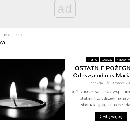
ad
maria majka
ka
Kronika
Odeszli
Wiadomoś
OSTATNIE POŻEGN
Odeszła od nas Mari
Redakcja
19 marca 20
Jeśli chcesz zamieścić wspomni
bliskim, kto odszedł na zaw
skontaktuj się z naszą redak
Czytaj więcej