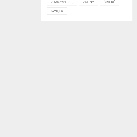
ZDARZYŁO SIĘ
ZGONY
ŚMIERĆ
ŚWIĘTO