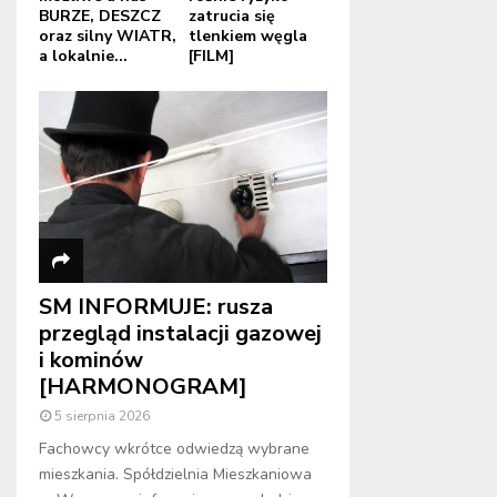
BURZE, DESZCZ
zatrucia się
oraz silny WIATR,
tlenkiem węgla
a lokalnie...
[FILM]
SM INFORMUJE: rusza
przegląd instalacji gazowej
i kominów
[HARMONOGRAM]
5 sierpnia 2026
Fachowcy wkrótce odwiedzą wybrane
mieszkania. Spółdzielnia Mieszkaniowa