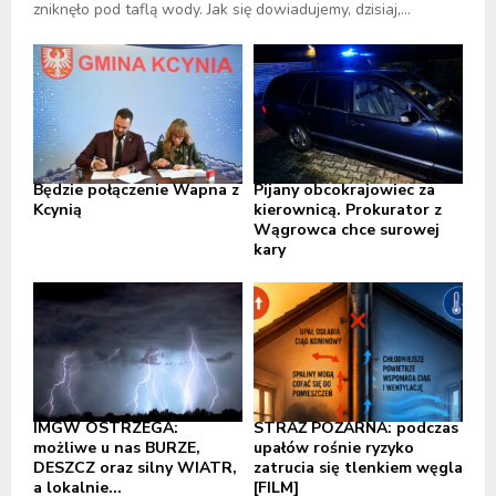
zniknęło pod taflą wody. Jak się dowiadujemy, dzisiaj,...
Będzie połączenie Wapna z
Pijany obcokrajowiec za
Kcynią
kierownicą. Prokurator z
Wągrowca chce surowej
kary
IMGW OSTRZEGA:
STRAŻ POŻARNA: podczas
możliwe u nas BURZE,
upałów rośnie ryzyko
DESZCZ oraz silny WIATR,
zatrucia się tlenkiem węgla
a lokalnie...
[FILM]