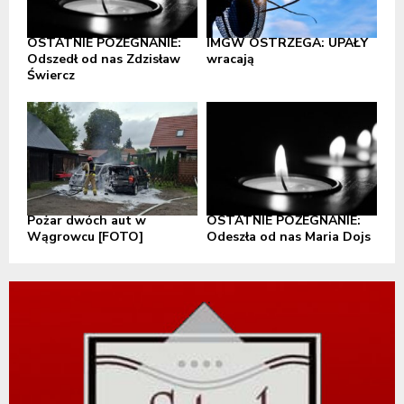
OSTATNIE POŻEGNANIE:
IMGW OSTRZEGA: UPAŁY
Odszedł od nas Zdzisław
wracają
Świercz
Pożar dwóch aut w
OSTATNIE POŻEGNANIE:
Wągrowcu [FOTO]
Odeszła od nas Maria Dojs