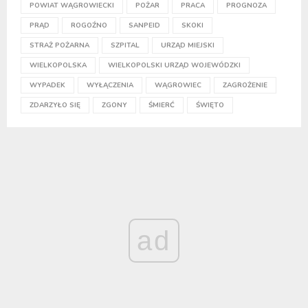
POWIAT WĄGROWIECKI
POŻAR
PRACA
PROGNOZA
PRĄD
ROGOŹNO
SANPEID
SKOKI
STRAŻ POŻARNA
SZPITAL
URZĄD MIEJSKI
WIELKOPOLSKA
WIELKOPOLSKI URZĄD WOJEWÓDZKI
WYPADEK
WYŁĄCZENIA
WĄGROWIEC
ZAGROŻENIE
ZDARZYŁO SIĘ
ZGONY
ŚMIERĆ
ŚWIĘTO
ad