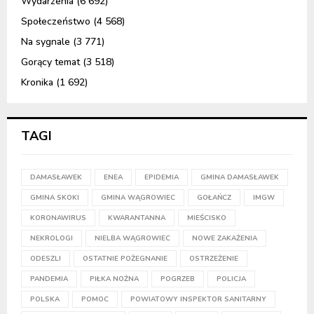
Wydarzenia
(6 692)
Społeczeństwo
(4 568)
Na sygnale
(3 771)
Gorący temat
(3 518)
Kronika
(1 692)
TAGI
DAMASŁAWEK
ENEA
EPIDEMIA
GMINA DAMASŁAWEK
GMINA SKOKI
GMINA WĄGROWIEC
GOŁAŃCZ
IMGW
KORONAWIRUS
KWARANTANNA
MIEŚCISKO
NEKROLOGI
NIELBA WĄGROWIEC
NOWE ZAKAŻENIA
ODESZLI
OSTATNIE POŻEGNANIE
OSTRZEŻENIE
PANDEMIA
PIŁKA NOŻNA
POGRZEB
POLICJA
POLSKA
POMOC
POWIATOWY INSPEKTOR SANITARNY