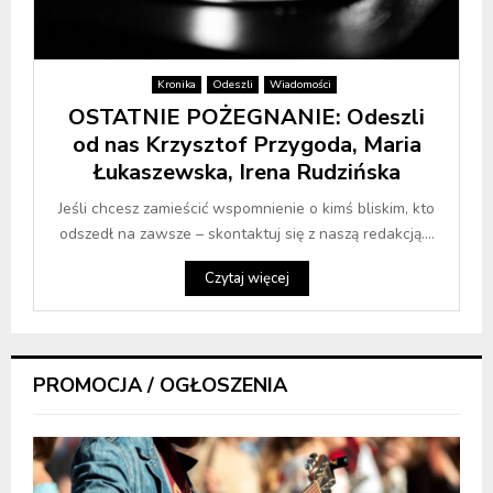
Kronika
Odeszli
Wiadomości
OSTATNIE POŻEGNANIE: Odeszli
od nas Krzysztof Przygoda, Maria
Łukaszewska, Irena Rudzińska
Jeśli chcesz zamieścić wspomnienie o kimś bliskim, kto
odszedł na zawsze – skontaktuj się z naszą redakcją....
Czytaj więcej
PROMOCJA / OGŁOSZENIA