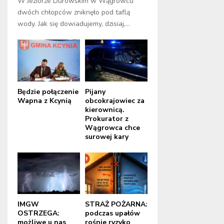
W Jeziorze Durowskim w Wągrowcu
dwóch chłopców zniknęło pod taflą
wody. Jak się dowiadujemy, dzisiaj,...
Będzie połączenie
Pijany
Wapna z Kcynią
obcokrajowiec za
kierownicą.
Prokurator z
Wągrowca chce
surowej kary
IMGW
STRAŻ POŻARNA:
OSTRZEGA:
podczas upałów
możliwe u nas
rośnie ryzyko