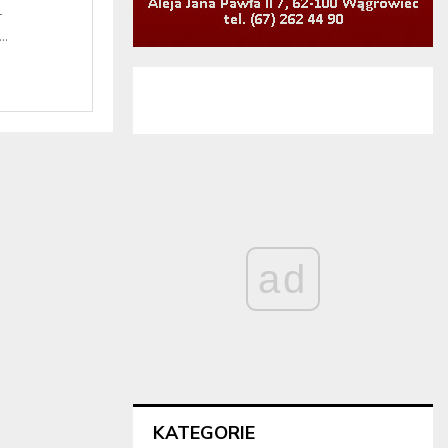
–
..
ad
KATEGORIE