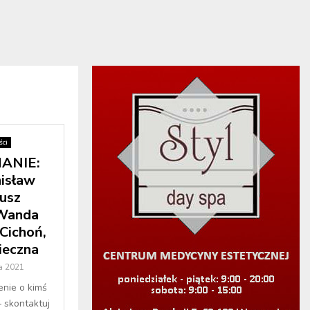
ci
ANIE:
nisław
usz
 Wanda
Cichoń,
ieczna
a 2021
enie o kimś
– skontaktuj