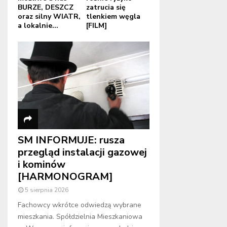
BURZE, DESZCZ
zatrucia się
oraz silny WIATR,
tlenkiem węgla
a lokalnie...
[FILM]
SM INFORMUJE: rusza
przegląd instalacji gazowej
i kominów
[HARMONOGRAM]
5 sierpnia 2026
Fachowcy wkrótce odwiedzą wybrane
mieszkania. Spółdzielnia Mieszkaniowa