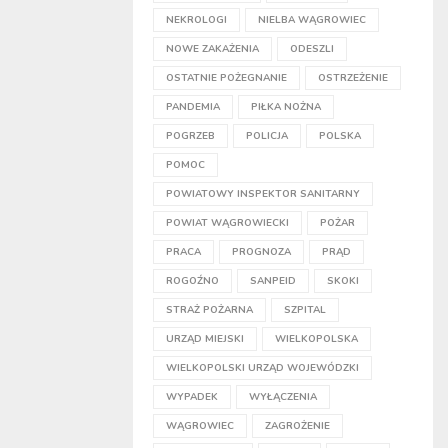
NEKROLOGI
NIELBA WĄGROWIEC
NOWE ZAKAŻENIA
ODESZLI
OSTATNIE POŻEGNANIE
OSTRZEŻENIE
PANDEMIA
PIŁKA NOŻNA
POGRZEB
POLICJA
POLSKA
POMOC
POWIATOWY INSPEKTOR SANITARNY
POWIAT WĄGROWIECKI
POŻAR
PRACA
PROGNOZA
PRĄD
ROGOŹNO
SANPEID
SKOKI
STRAŻ POŻARNA
SZPITAL
URZĄD MIEJSKI
WIELKOPOLSKA
WIELKOPOLSKI URZĄD WOJEWÓDZKI
WYPADEK
WYŁĄCZENIA
WĄGROWIEC
ZAGROŻENIE