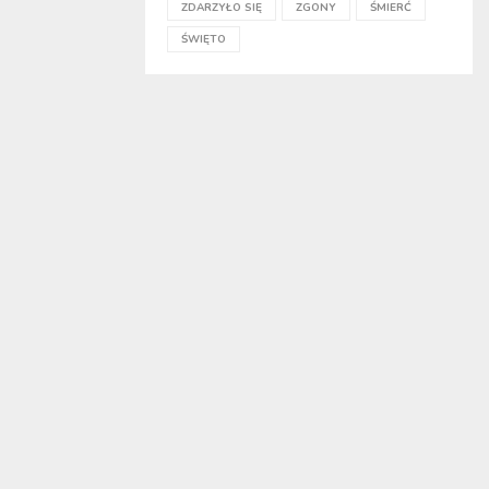
ZDARZYŁO SIĘ
ZGONY
ŚMIERĆ
ŚWIĘTO