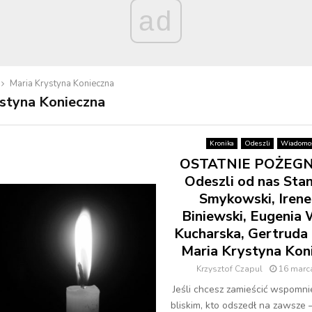
ad
Maria Krystyna Konieczna
styna Konieczna
Kronika
Odeszli
Wiadomoś
OSTATNIE POŻEGN
Odeszli od nas Sta
Smykowski, Irene
Biniewski, Eugenia
Kucharska, Gertruda 
Maria Krystyna Kon
Krzysztof Czapul
16 marc
Jeśli chcesz zamieścić wspomni
bliskim, kto odszedł na zawsze 