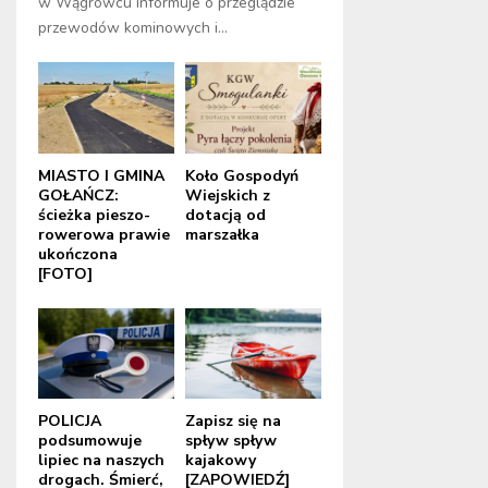
w Wągrowcu informuje o przeglądzie
przewodów kominowych i...
MIASTO I GMINA
Koło Gospodyń
GOŁAŃCZ:
Wiejskich z
ścieżka pieszo-
dotacją od
rowerowa prawie
marszałka
ukończona
[FOTO]
POLICJA
Zapisz się na
podsumowuje
spływ spływ
lipiec na naszych
kajakowy
drogach. Śmierć,
[ZAPOWIEDŹ]