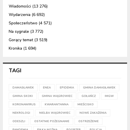
Wiadomości
(13 276)
Wydarzenia
(6 692)
Społeczeństwo
(4 571)
Na sygnale
(3 772)
Gorący temat
(3 519)
Kronika
(1 694)
TAGI
DAMASŁAWEK
ENEA
EPIDEMIA
GMINA DAMASŁAWEK
GMINA SKOKI
GMINA WĄGROWIEC
GOŁAŃCZ
IMGW
KORONAWIRUS
KWARANTANNA
MIEŚCISKO
NEKROLOGI
NIELBA WĄGROWIEC
NOWE ZAKAŻENIA
ODESZLI
OSTATNIE POŻEGNANIE
OSTRZEŻENIE
PANDEMIA
PIŁKA NOŻNA
POGRZEB
POLICJA