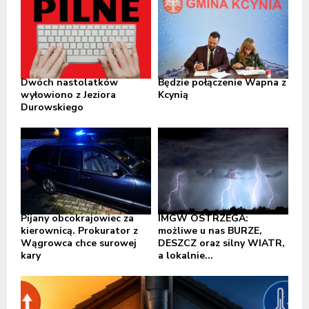
Dwóch nastolatków
Będzie połączenie Wapna z
wyłowiono z Jeziora
Kcynią
Durowskiego
Pijany obcokrajowiec za
IMGW OSTRZEGA:
kierownicą. Prokurator z
możliwe u nas BURZE,
Wągrowca chce surowej
DESZCZ oraz silny WIATR,
kary
a lokalnie...