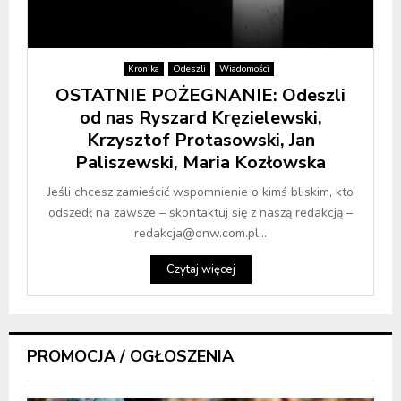
Kronika
Odeszli
Wiadomości
OSTATNIE POŻEGNANIE: Odeszli
od nas Ryszard Kręzielewski,
Krzysztof Protasowski, Jan
Paliszewski, Maria Kozłowska
Jeśli chcesz zamieścić wspomnienie o kimś bliskim, kto
odszedł na zawsze – skontaktuj się z naszą redakcją –
redakcja@onw.com.pl...
Czytaj więcej
PROMOCJA / OGŁOSZENIA