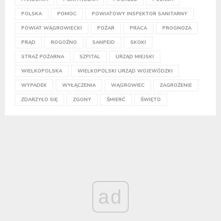
POLSKA
POMOC
POWIATOWY INSPEKTOR SANITARNY
POWIAT WĄGROWIECKI
POŻAR
PRACA
PROGNOZA
PRĄD
ROGOŹNO
SANPEID
SKOKI
STRAŻ POŻARNA
SZPITAL
URZĄD MIEJSKI
WIELKOPOLSKA
WIELKOPOLSKI URZĄD WOJEWÓDZKI
WYPADEK
WYŁĄCZENIA
WĄGROWIEC
ZAGROŻENIE
ZDARZYŁO SIĘ
ZGONY
ŚMIERĆ
ŚWIĘTO
ad