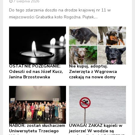
7 sierpnia 2026
Do tego zdarzenia doszło na drodze krajowej nr 11 w
miejscowości Grabatka koło Rogoźna. Piątek,...
OSTATNIE POŻEGNANIE:
Nie kupuj, adoptuj.
Odeszli od nas Józef Kucz,
Zwierzęta z Wągrowca
Janina Brzostowska
czekają na nowe domy
NABÓR: zostań słuchaczem
UWAGA! ZAKAZ kąpieli w
Uniwersytetu Trzeciego
jeziorze! W wodzie są