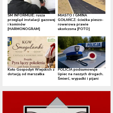
SM INFORMUJE: rusza
MIASTO I GMINA
przegląd instalacji gazowej
GOŁAŃCZ: ścieżka pieszo-
i kominów
rowerowa prawie
[HARMONOGRAM]
ukończona [FOTO]
Koło Gospodyń Wiejskich z
POLICJA podsumowuje
dotacją od marszałka
lipiec na naszych drogach.
Śmierć, wypadki i pijani