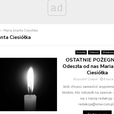
ad
Maria Jolanta Ciesiółka
anta Ciesiółka
Kronika
Odeszli
Wiadomoś
OSTATNIE POŻEGN
Odeszła od nas Maria
Ciesiółka
Krzysztof Czapul
6 lipca
Jeśli chcesz zamieścić wspomni
bliskim, kto odszedł na zawsze 
się z naszą redakcją 
redakcja@onw.com.pl.