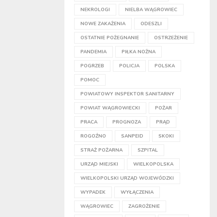
NEKROLOGI
NIELBA WĄGROWIEC
NOWE ZAKAŻENIA
ODESZLI
OSTATNIE POŻEGNANIE
OSTRZEŻENIE
PANDEMIA
PIŁKA NOŻNA
POGRZEB
POLICJA
POLSKA
POMOC
POWIATOWY INSPEKTOR SANITARNY
POWIAT WĄGROWIECKI
POŻAR
PRACA
PROGNOZA
PRĄD
ROGOŹNO
SANPEID
SKOKI
STRAŻ POŻARNA
SZPITAL
URZĄD MIEJSKI
WIELKOPOLSKA
WIELKOPOLSKI URZĄD WOJEWÓDZKI
WYPADEK
WYŁĄCZENIA
WĄGROWIEC
ZAGROŻENIE