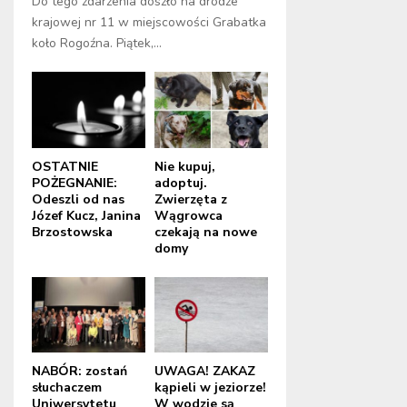
Do tego zdarzenia doszło na drodze
krajowej nr 11 w miejscowości Grabatka
koło Rogoźna. Piątek,...
OSTATNIE
Nie kupuj,
POŻEGNANIE:
adoptuj.
Odeszli od nas
Zwierzęta z
Józef Kucz, Janina
Wągrowca
Brzostowska
czekają na nowe
domy
NABÓR: zostań
UWAGA! ZAKAZ
słuchaczem
kąpieli w jeziorze!
Uniwersytetu
W wodzie są