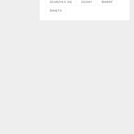
ZDARZYŁO SIĘ
ZGONY
ŚMIERĆ
ŚWIĘTO