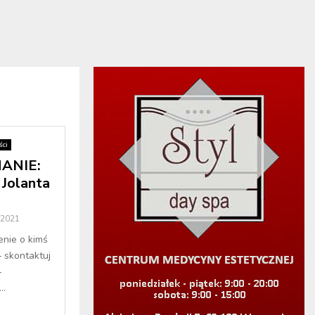
ci
ANIE:
 Jolanta
 2021
enie o kimś
– skontaktuj
–
..