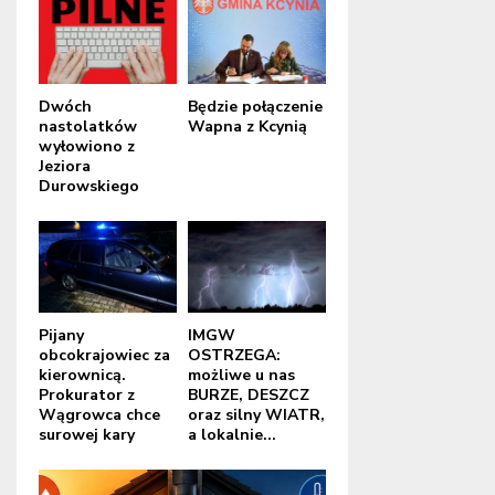
Dwóch
Będzie połączenie
nastolatków
Wapna z Kcynią
wyłowiono z
Jeziora
Durowskiego
Pijany
IMGW
obcokrajowiec za
OSTRZEGA:
kierownicą.
możliwe u nas
Prokurator z
BURZE, DESZCZ
Wągrowca chce
oraz silny WIATR,
surowej kary
a lokalnie...