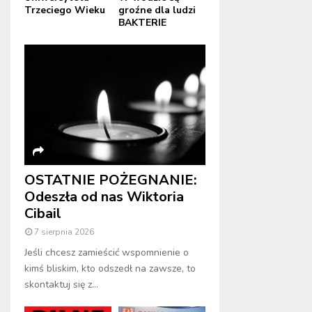
Trzeciego Wieku
groźne dla ludzi
BAKTERIE
OSTATNIE POŻEGNANIE:
Odeszła od nas Wiktoria
Cibail
7 sierpnia 2026
Jeśli chcesz zamieścić wspomnienie o
kimś bliskim, kto odszedł na zawsze, to
skontaktuj się z...