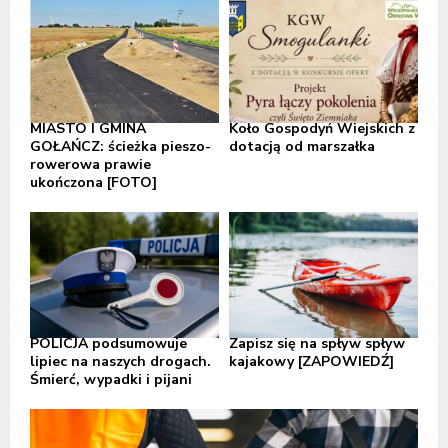
MIASTO I GMINA
Koło Gospodyń Wiejskich z
GOŁAŃCZ: ścieżka pieszo-
dotacją od marszałka
rowerowa prawie
ukończona [FOTO]
POLICJA podsumowuje
Zapisz się na spływ spływ
lipiec na naszych drogach.
kajakowy [ZAPOWIEDŹ]
Śmierć, wypadki i pijani