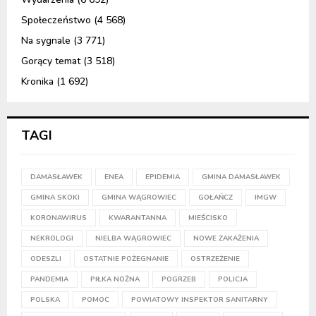
Społeczeństwo
(4 568)
Na sygnale
(3 771)
Gorący temat
(3 518)
Kronika
(1 692)
TAGI
DAMASŁAWEK
ENEA
EPIDEMIA
GMINA DAMASŁAWEK
GMINA SKOKI
GMINA WĄGROWIEC
GOŁAŃCZ
IMGW
KORONAWIRUS
KWARANTANNA
MIEŚCISKO
NEKROLOGI
NIELBA WĄGROWIEC
NOWE ZAKAŻENIA
ODESZLI
OSTATNIE POŻEGNANIE
OSTRZEŻENIE
PANDEMIA
PIŁKA NOŻNA
POGRZEB
POLICJA
POLSKA
POMOC
POWIATOWY INSPEKTOR SANITARNY