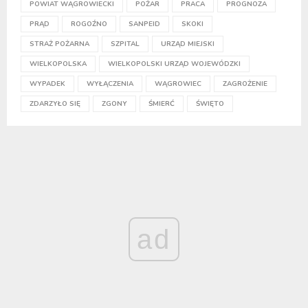
POWIAT WĄGROWIECKI
POŻAR
PRACA
PROGNOZA
PRĄD
ROGOŹNO
SANPEID
SKOKI
STRAŻ POŻARNA
SZPITAL
URZĄD MIEJSKI
WIELKOPOLSKA
WIELKOPOLSKI URZĄD WOJEWÓDZKI
WYPADEK
WYŁĄCZENIA
WĄGROWIEC
ZAGROŻENIE
ZDARZYŁO SIĘ
ZGONY
ŚMIERĆ
ŚWIĘTO
ad