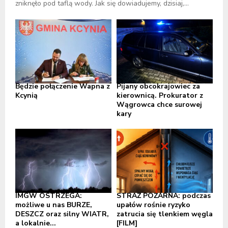
zniknęło pod taflą wody. Jak się dowiadujemy, dzisiaj,...
Będzie połączenie Wapna z
Pijany obcokrajowiec za
Kcynią
kierownicą. Prokurator z
Wągrowca chce surowej
kary
IMGW OSTRZEGA:
STRAŻ POŻARNA: podczas
możliwe u nas BURZE,
upałów rośnie ryzyko
DESZCZ oraz silny WIATR,
zatrucia się tlenkiem węgla
a lokalnie...
[FILM]