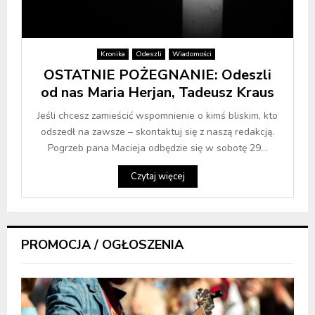
Kronika
Odeszli
Wiadomości
OSTATNIE POŻEGNANIE: Odeszli
od nas Maria Herjan, Tadeusz Kraus
Jeśli chcesz zamieścić wspomnienie o kimś bliskim, kto
odszedł na zawsze – skontaktuj się z naszą redakcją.
Pogrzeb pana Macieja odbędzie się w sobotę 29...
Czytaj więcej
PROMOCJA / OGŁOSZENIA