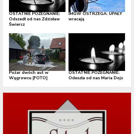
OSTATNIE POŻEGNANIE:
IMGW OSTRZEGA: UPAŁY
Odszedł od nas Zdzisław
wracają
Świercz
Pożar dwóch aut w
OSTATNIE POŻEGNANIE:
Wągrowcu [FOTO]
Odeszła od nas Maria Dojs