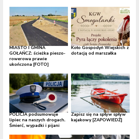
MIASTO I GMINA
Koło Gospodyń Wiejskich z
GOŁAŃCZ: ścieżka pieszo-
dotacją od marszałka
rowerowa prawie
ukończona [FOTO]
POLICJA podsumowuje
Zapisz się na spływ spływ
lipiec na naszych drogach.
kajakowy [ZAPOWIEDŹ]
Śmierć, wypadki i pijani