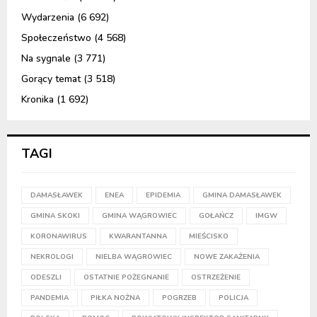
Wydarzenia
(6 692)
Społeczeństwo
(4 568)
Na sygnale
(3 771)
Gorący temat
(3 518)
Kronika
(1 692)
TAGI
DAMASŁAWEK
ENEA
EPIDEMIA
GMINA DAMASŁAWEK
GMINA SKOKI
GMINA WĄGROWIEC
GOŁAŃCZ
IMGW
KORONAWIRUS
KWARANTANNA
MIEŚCISKO
NEKROLOGI
NIELBA WĄGROWIEC
NOWE ZAKAŻENIA
ODESZLI
OSTATNIE POŻEGNANIE
OSTRZEŻENIE
PANDEMIA
PIŁKA NOŻNA
POGRZEB
POLICJA