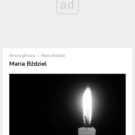
ad
Strona główna
Maria Bździel
Maria Bździel