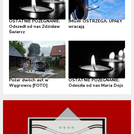
OSTATNIE POŻEGNANIE:
IMGW OSTRZEGA: UPAŁY
Odszedł od nas Zdzisław
wracają
Świercz
Pożar dwóch aut w
OSTATNIE POŻEGNANIE:
Wągrowcu [FOTO]
Odeszła od nas Maria Dojs