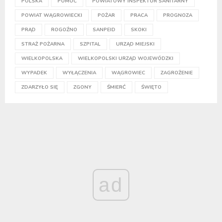
POLSKA
POMOC
POWIATOWY INSPEKTOR SANITARNY
POWIAT WĄGROWIECKI
POŻAR
PRACA
PROGNOZA
PRĄD
ROGOŹNO
SANPEID
SKOKI
STRAŻ POŻARNA
SZPITAL
URZĄD MIEJSKI
WIELKOPOLSKA
WIELKOPOLSKI URZĄD WOJEWÓDZKI
WYPADEK
WYŁĄCZENIA
WĄGROWIEC
ZAGROŻENIE
ZDARZYŁO SIĘ
ZGONY
ŚMIERĆ
ŚWIĘTO
ad