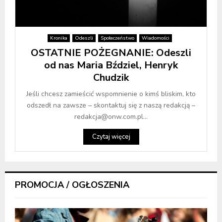
Kronika
Odeszli
Społeczeństwo
Wiadomości
OSTATNIE POŻEGNANIE: Odeszli
od nas Maria Bździel, Henryk
Chudzik
Jeśli chcesz zamieścić wspomnienie o kimś bliskim, kto
odszedł na zawsze – skontaktuj się z naszą redakcją –
redakcja@onw.com.pl...
Czytaj więcej
PROMOCJA / OGŁOSZENIA