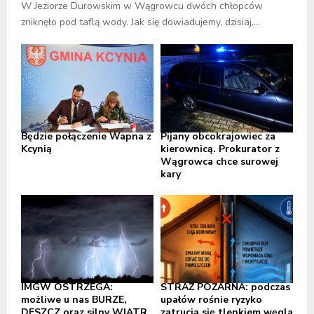
W Jeziorze Durowskim w Wągrowcu dwóch chłopców
zniknęło pod taflą wody. Jak się dowiadujemy, dzisiaj,...
Będzie połączenie Wapna z
Pijany obcokrajowiec za
Kcynią
kierownicą. Prokurator z
Wągrowca chce surowej
kary
IMGW OSTRZEGA:
STRAŻ POŻARNA: podczas
możliwe u nas BURZE,
upałów rośnie ryzyko
DESZCZ oraz silny WIATR,
zatrucia się tlenkiem węgla