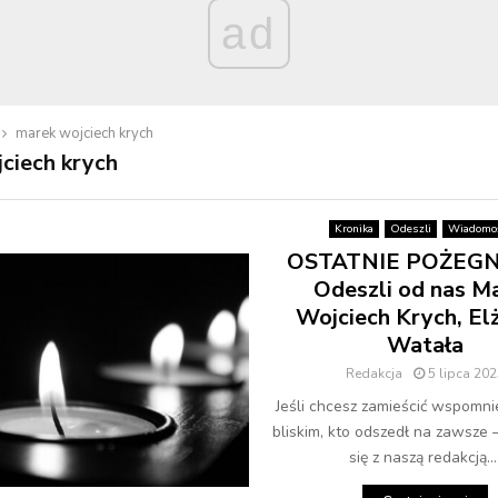
ad
marek wojciech krych
ciech krych
Kronika
Odeszli
Wiadomoś
OSTATNIE POŻEGN
Odeszli od nas M
Wojciech Krych, El
Watała
Redakcja
5 lipca 202
Jeśli chcesz zamieścić wspomni
bliskim, kto odszedł na zawsze 
się z naszą redakcją...