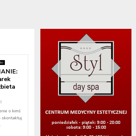
ci
ANIE:
arek
żbieta
3
enie o kimś
– skontaktuj
.