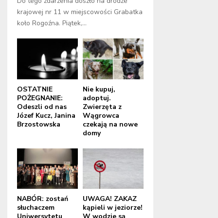
Do tego zdarzenia doszło na drodze
krajowej nr 11 w miejscowości Grabatka
koło Rogoźna. Piątek,...
OSTATNIE
Nie kupuj,
POŻEGNANIE:
adoptuj.
Odeszli od nas
Zwierzęta z
Józef Kucz, Janina
Wągrowca
Brzostowska
czekają na nowe
domy
NABÓR: zostań
UWAGA! ZAKAZ
słuchaczem
kąpieli w jeziorze!
Uniwersytetu
W wodzie są