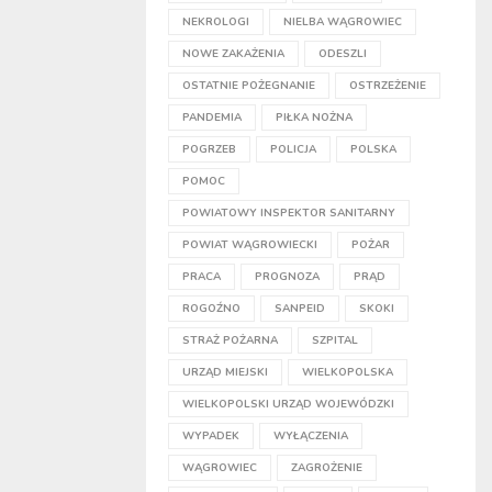
NEKROLOGI
NIELBA WĄGROWIEC
NOWE ZAKAŻENIA
ODESZLI
OSTATNIE POŻEGNANIE
OSTRZEŻENIE
PANDEMIA
PIŁKA NOŻNA
POGRZEB
POLICJA
POLSKA
POMOC
POWIATOWY INSPEKTOR SANITARNY
POWIAT WĄGROWIECKI
POŻAR
PRACA
PROGNOZA
PRĄD
ROGOŹNO
SANPEID
SKOKI
STRAŻ POŻARNA
SZPITAL
URZĄD MIEJSKI
WIELKOPOLSKA
WIELKOPOLSKI URZĄD WOJEWÓDZKI
WYPADEK
WYŁĄCZENIA
WĄGROWIEC
ZAGROŻENIE