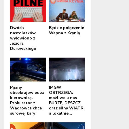
Dwóch
Będzie połączenie
nastolatków
Wapna z Kcynią
wyłowiono z
Jeziora
Durowskiego
Pijany
IMGW
obcokrajowiec za
OSTRZEGA:
kierownicą.
możliwe u nas
Prokurator z
BURZE, DESZCZ
Wągrowca chce
oraz silny WIATR,
surowej kary
a lokalnie...