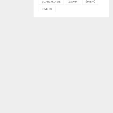
ZDARZYŁO SIĘ
ZGONY
ŚMIERĆ
ŚWIĘTO