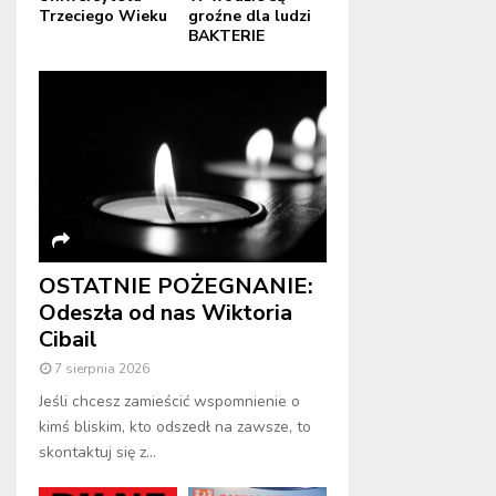
Trzeciego Wieku
groźne dla ludzi
BAKTERIE
OSTATNIE POŻEGNANIE:
Odeszła od nas Wiktoria
Cibail
7 sierpnia 2026
Jeśli chcesz zamieścić wspomnienie o
kimś bliskim, kto odszedł na zawsze, to
skontaktuj się z...