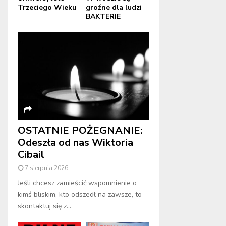
Trzeciego Wieku
groźne dla ludzi
BAKTERIE
OSTATNIE POŻEGNANIE:
Odeszła od nas Wiktoria
Cibail
7 sierpnia 2026
Jeśli chcesz zamieścić wspomnienie o
kimś bliskim, kto odszedł na zawsze, to
skontaktuj się z...