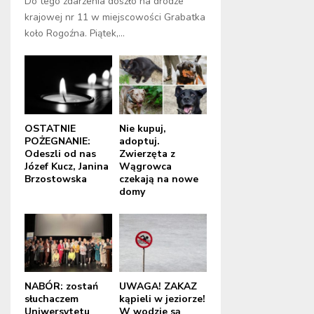
Do tego zdarzenia doszło na drodze
krajowej nr 11 w miejscowości Grabatka
koło Rogoźna. Piątek,...
OSTATNIE
Nie kupuj,
POŻEGNANIE:
adoptuj.
Odeszli od nas
Zwierzęta z
Józef Kucz, Janina
Wągrowca
Brzostowska
czekają na nowe
domy
NABÓR: zostań
UWAGA! ZAKAZ
słuchaczem
kąpieli w jeziorze!
Uniwersytetu
W wodzie są