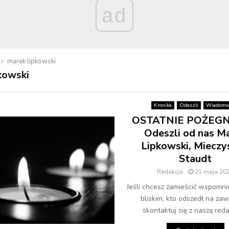
ad
marek lipkowski
kowski
Kronika
Odeszli
Wiadomoś
OSTATNIE POŻEGN
Odeszli od nas M
Lipkowski, Mieczy
Staudt
Redakcja
21 maja 20
Jeśli chcesz zamieścić wspomni
bliskim, kto odszedł na zaw
skontaktuj się z naszą redak