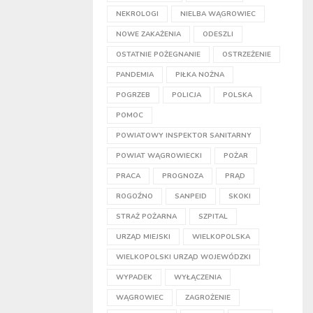
NEKROLOGI
NIELBA WĄGROWIEC
NOWE ZAKAŻENIA
ODESZLI
OSTATNIE POŻEGNANIE
OSTRZEŻENIE
PANDEMIA
PIŁKA NOŻNA
POGRZEB
POLICJA
POLSKA
POMOC
POWIATOWY INSPEKTOR SANITARNY
POWIAT WĄGROWIECKI
POŻAR
PRACA
PROGNOZA
PRĄD
ROGOŹNO
SANPEID
SKOKI
STRAŻ POŻARNA
SZPITAL
URZĄD MIEJSKI
WIELKOPOLSKA
WIELKOPOLSKI URZĄD WOJEWÓDZKI
WYPADEK
WYŁĄCZENIA
WĄGROWIEC
ZAGROŻENIE