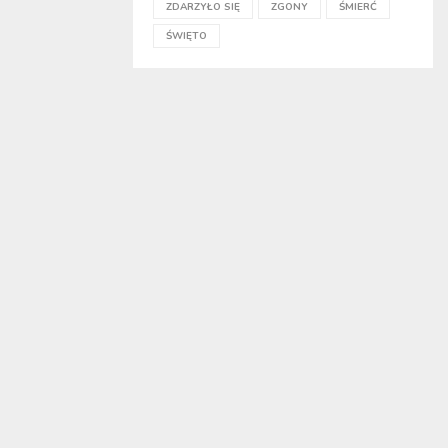
ZDARZYŁO SIĘ
ZGONY
ŚMIERĆ
ŚWIĘTO