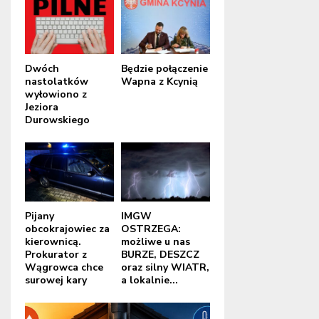
Dwóch
Będzie połączenie
nastolatków
Wapna z Kcynią
wyłowiono z
Jeziora
Durowskiego
Pijany
IMGW
obcokrajowiec za
OSTRZEGA:
kierownicą.
możliwe u nas
Prokurator z
BURZE, DESZCZ
Wągrowca chce
oraz silny WIATR,
surowej kary
a lokalnie...