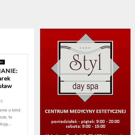
ci
ANIE:
arek
sław
26
enie o kimś
sze, to
cją....