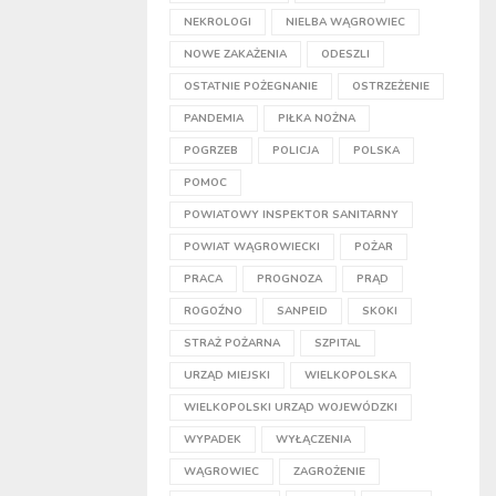
NEKROLOGI
NIELBA WĄGROWIEC
NOWE ZAKAŻENIA
ODESZLI
OSTATNIE POŻEGNANIE
OSTRZEŻENIE
PANDEMIA
PIŁKA NOŻNA
POGRZEB
POLICJA
POLSKA
POMOC
POWIATOWY INSPEKTOR SANITARNY
POWIAT WĄGROWIECKI
POŻAR
PRACA
PROGNOZA
PRĄD
ROGOŹNO
SANPEID
SKOKI
STRAŻ POŻARNA
SZPITAL
URZĄD MIEJSKI
WIELKOPOLSKA
WIELKOPOLSKI URZĄD WOJEWÓDZKI
WYPADEK
WYŁĄCZENIA
WĄGROWIEC
ZAGROŻENIE