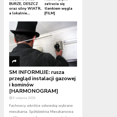
BURZE, DESZCZ
zatrucia się
oraz silny WIATR,
tlenkiem węgla
a lokalnie...
[FILM]
SM INFORMUJE: rusza
przegląd instalacji gazowej
i kominów
[HARMONOGRAM]
5 sierpnia 2026
Fachowcy wkrótce odwiedzą wybrane
mieszkania. Spółdzielnia Mieszkaniowa