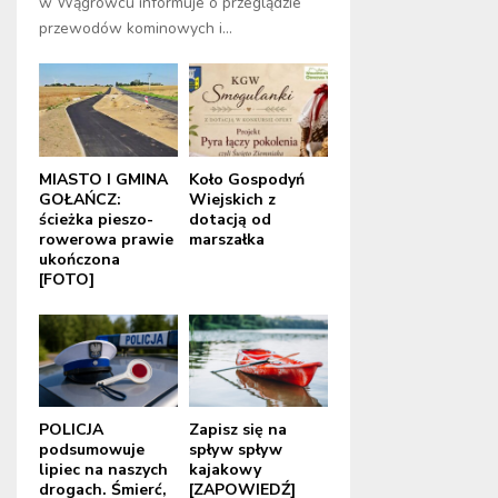
w Wągrowcu informuje o przeglądzie
przewodów kominowych i...
MIASTO I GMINA
Koło Gospodyń
GOŁAŃCZ:
Wiejskich z
ścieżka pieszo-
dotacją od
rowerowa prawie
marszałka
ukończona
[FOTO]
POLICJA
Zapisz się na
podsumowuje
spływ spływ
lipiec na naszych
kajakowy
drogach. Śmierć,
[ZAPOWIEDŹ]