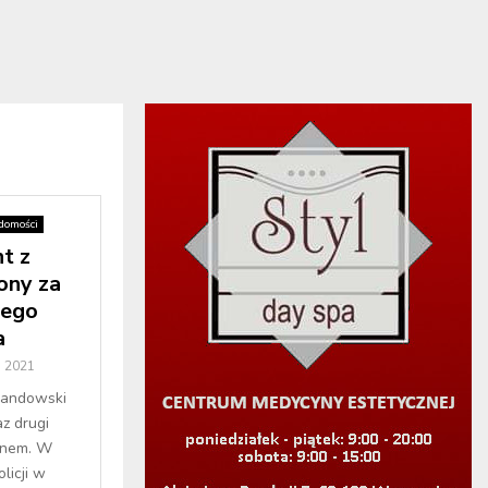
domości
t z
ony za
nego
a
 2021
wandowski
az drugi
ynem. W
licji w