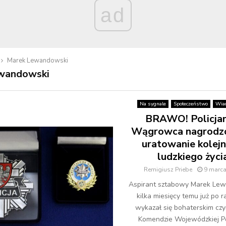
ad
Marek Lewandowski
wandowski
Na sygnale
Społeczeństwo
Wia
BRAWO! Policjan
Wągrowca nagrodz
uratowanie kolej
ludzkiego życi
Remigiusz Priebe
9 marca
Aspirant sztabowy Marek Le
kilka miesięcy temu już po r
wykazał się bohaterskim cz
Komendzie Wojewódzkiej Po