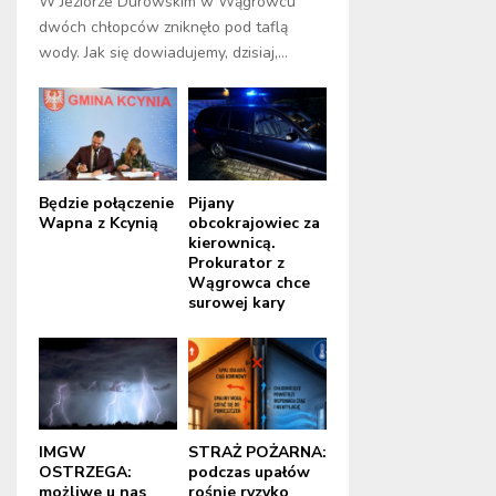
W Jeziorze Durowskim w Wągrowcu
dwóch chłopców zniknęło pod taflą
wody. Jak się dowiadujemy, dzisiaj,...
Będzie połączenie
Pijany
Wapna z Kcynią
obcokrajowiec za
kierownicą.
Prokurator z
Wągrowca chce
surowej kary
IMGW
STRAŻ POŻARNA:
OSTRZEGA:
podczas upałów
możliwe u nas
rośnie ryzyko