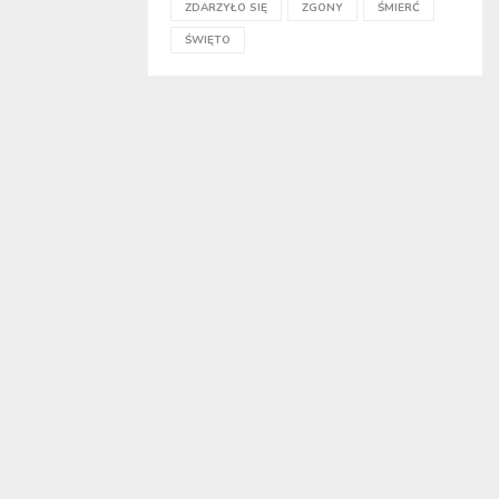
ZDARZYŁO SIĘ
ZGONY
ŚMIERĆ
ŚWIĘTO