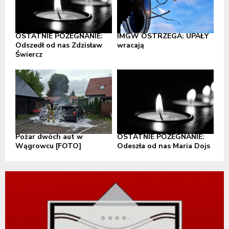
OSTATNIE POŻEGNANIE:
IMGW OSTRZEGA: UPAŁY
Odszedł od nas Zdzisław
wracają
Świercz
Pożar dwóch aut w
OSTATNIE POŻEGNANIE:
Wągrowcu [FOTO]
Odeszła od nas Maria Dojs