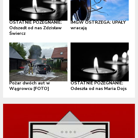
OSTATNIE POŻEGNANIE:
IMGW OSTRZEGA: UPAŁY
Odszedł od nas Zdzisław
wracają
Świercz
Pożar dwóch aut w
OSTATNIE POŻEGNANIE:
Wągrowcu [FOTO]
Odeszła od nas Maria Dojs