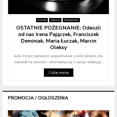
Kronika
Odeszli
Wiadomości
OSTATNIE POŻEGNANIE: Odeszli
od nas Irena Pajączek, Franciszek
Deminiak, Maria Łuczak, Marcin
Oleksy
Jeśli chcesz zamieścić wspomnienie o kimś bliskim, kto
odszedł na zawsze – skontaktuj się z naszą redakcją...
Czytaj więcej
PROMOCJA / OGŁOSZENIA