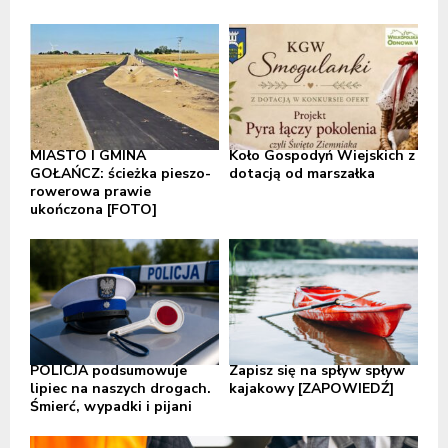
MIASTO I GMINA
Koło Gospodyń Wiejskich z
GOŁAŃCZ: ścieżka pieszo-
dotacją od marszałka
rowerowa prawie
ukończona [FOTO]
POLICJA podsumowuje
Zapisz się na spływ spływ
lipiec na naszych drogach.
kajakowy [ZAPOWIEDŹ]
Śmierć, wypadki i pijani