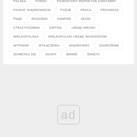
POLSKA
POMOC
POWIATOWY INSPEKTOR SANITARNY
POWIAT WĄGROWIECKI
POŻAR
PRACA
PROGNOZA
PRĄD
ROGOŹNO
SANPEID
SKOKI
STRAŻ POŻARNA
SZPITAL
URZĄD MIEJSKI
WIELKOPOLSKA
WIELKOPOLSKI URZĄD WOJEWÓDZKI
WYPADEK
WYŁĄCZENIA
WĄGROWIEC
ZAGROŻENIE
ZDARZYŁO SIĘ
ZGONY
ŚMIERĆ
ŚWIĘTO
ad