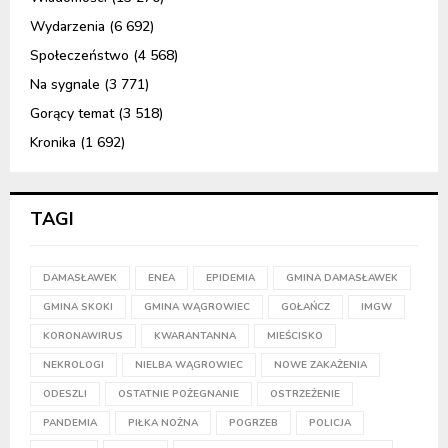
Wydarzenia
(6 692)
Społeczeństwo
(4 568)
Na sygnale
(3 771)
Gorący temat
(3 518)
Kronika
(1 692)
TAGI
DAMASŁAWEK
ENEA
EPIDEMIA
GMINA DAMASŁAWEK
GMINA SKOKI
GMINA WĄGROWIEC
GOŁAŃCZ
IMGW
KORONAWIRUS
KWARANTANNA
MIEŚCISKO
NEKROLOGI
NIELBA WĄGROWIEC
NOWE ZAKAŻENIA
ODESZLI
OSTATNIE POŻEGNANIE
OSTRZEŻENIE
PANDEMIA
PIŁKA NOŻNA
POGRZEB
POLICJA