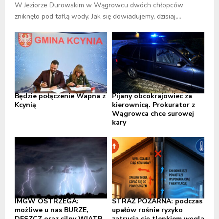
W Jeziorze Durowskim w Wągrowcu dwóch chłopców
zniknęło pod taflą wody. Jak się dowiadujemy, dzisiaj,...
Będzie połączenie Wapna z
Pijany obcokrajowiec za
Kcynią
kierownicą. Prokurator z
Wągrowca chce surowej
kary
IMGW OSTRZEGA:
STRAŻ POŻARNA: podczas
możliwe u nas BURZE,
upałów rośnie ryzyko
DESZCZ oraz silny WIATR,
zatrucia się tlenkiem węgla