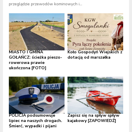
przeglądzie przewodów kominowych i...
MIASTO I GMINA
Koło Gospodyń Wiejskich z
GOŁAŃCZ: ścieżka pieszo-
dotacją od marszałka
rowerowa prawie
ukończona [FOTO]
POLICJA podsumowuje
Zapisz się na spływ spływ
lipiec na naszych drogach.
kajakowy [ZAPOWIEDŹ]
Śmierć, wypadki i pijani