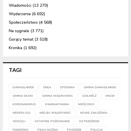
Wiadomości
(13 270)
Wydarzenia
(6 692)
Społeczeństwo
(4 568)
Na sygnale
(3 771)
Gorący temat
(3 518)
Kronika
(1 692)
TAGI
DAMASŁAWEK
ENEA
EPIDEMIA
GMINA DAMASŁAWEK
GMINA SKOKI
GMINA WĄGROWIEC
GOŁAŃCZ
IMGW
KORONAWIRUS
KWARANTANNA
MIEŚCISKO
NEKROLOGI
NIELBA WĄGROWIEC
NOWE ZAKAŻENIA
ODESZLI
OSTATNIE POŻEGNANIE
OSTRZEŻENIE
PANDEMIA
PIŁKA NOŻNA
POGRZEB
POLICJA