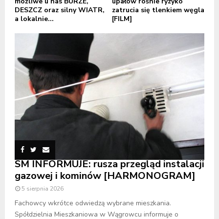
możliwe u nas BURZE,
upałów rośnie ryzyko
DESZCZ oraz silny WIATR,
zatrucia się tlenkiem węgla
a lokalnie...
[FILM]
SM INFORMUJE: rusza przegląd instalacji
gazowej i kominów [HARMONOGRAM]
5 sierpnia 2026
Fachowcy wkrótce odwiedzą wybrane mieszkania.
Spółdzielnia Mieszkaniowa w Wągrowcu informuje o