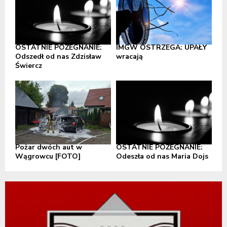
OSTATNIE POŻEGNANIE:
IMGW OSTRZEGA: UPAŁY
Odszedł od nas Zdzisław
wracają
Świercz
Pożar dwóch aut w
OSTATNIE POŻEGNANIE:
Wągrowcu [FOTO]
Odeszła od nas Maria Dojs