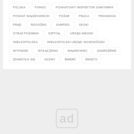
POLSKA
POMOC
POWIATOWY INSPEKTOR SANITARNY
POWIAT WĄGROWIECKI
POŻAR
PRACA
PROGNOZA
PRĄD
ROGOŹNO
SANPEID
SKOKI
STRAŻ POŻARNA
SZPITAL
URZĄD MIEJSKI
WIELKOPOLSKA
WIELKOPOLSKI URZĄD WOJEWÓDZKI
WYPADEK
WYŁĄCZENIA
WĄGROWIEC
ZAGROŻENIE
ZDARZYŁO SIĘ
ZGONY
ŚMIERĆ
ŚWIĘTO
ad