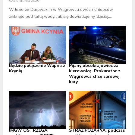
5 sierpnia 2026
W Jeziorze Durowskim w Wągrowcu dwóch chłopców
zniknęło pod taflą wody. Jak się dowiadujemy, dzisiaj,...
Będzie połączenie Wapna z
Pijany obcokrajowiec za
Kcynią
kierownicą. Prokurator z
Wągrowca chce surowej
kary
IMGW OSTRZEGA:
STRAŻ POŻARNA: podczas