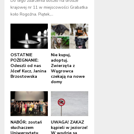
Do tego zdarzenia doszło na drodze
krajowej nr 11 w miejscowości Grabatka
koło Rogoźna. Piątek,...
OSTATNIE
Nie kupuj,
POŻEGNANIE:
adoptuj.
Odeszli od nas
Zwierzęta z
Józef Kucz, Janina
Wągrowca
Brzostowska
czekają na nowe
domy
NABÓR: zostań
UWAGA! ZAKAZ
słuchaczem
kąpieli w jeziorze!
Uniwersytetu
W wodzie są