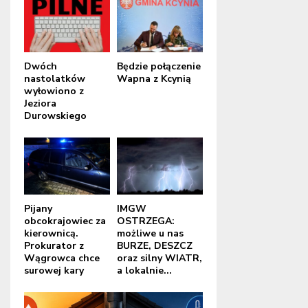
Dwóch
Będzie połączenie
nastolatków
Wapna z Kcynią
wyłowiono z
Jeziora
Durowskiego
Pijany
IMGW
obcokrajowiec za
OSTRZEGA:
kierownicą.
możliwe u nas
Prokurator z
BURZE, DESZCZ
Wągrowca chce
oraz silny WIATR,
surowej kary
a lokalnie...