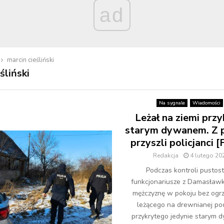
ad
marcin cieśliński
śliński
Na sygnale
Wiadomości
Leżał na ziemi przy
starym dywanem. Z
przyszli policjanci 
Redakcja
4 lutego 20
Podczas kontroli pustos
funkcjonariusze z Damasławk
mężczyznę w pokoju bez ogr
leżącego na drewnianej po
przykrytego jedynie starym 