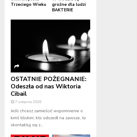
Trzeciego Wieku
groźne dla ludzi
BAKTERIE
OSTATNIE POŻEGNANIE:
Odeszła od nas Wiktoria
Cibail
7 sierpnia 2026
Jeśli chcesz zamieścić wspomnienie o
kimś bliskim, kto odszedł na zawsze, to
skontaktuj się z...