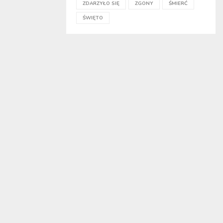
ZDARZYŁO SIĘ
ZGONY
ŚMIERĆ
ŚWIĘTO