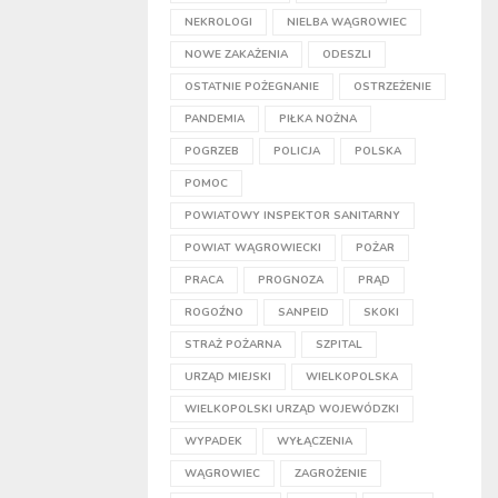
NEKROLOGI
NIELBA WĄGROWIEC
NOWE ZAKAŻENIA
ODESZLI
OSTATNIE POŻEGNANIE
OSTRZEŻENIE
PANDEMIA
PIŁKA NOŻNA
POGRZEB
POLICJA
POLSKA
POMOC
POWIATOWY INSPEKTOR SANITARNY
POWIAT WĄGROWIECKI
POŻAR
PRACA
PROGNOZA
PRĄD
ROGOŹNO
SANPEID
SKOKI
STRAŻ POŻARNA
SZPITAL
URZĄD MIEJSKI
WIELKOPOLSKA
WIELKOPOLSKI URZĄD WOJEWÓDZKI
WYPADEK
WYŁĄCZENIA
WĄGROWIEC
ZAGROŻENIE