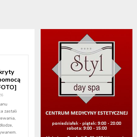
kryty
 pomocą
[FOTO]
26
tanu
a zastali
zewania,
dłodze,
dywanem.