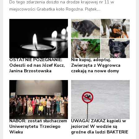
Do tego zdarzenia doszło na drodze krajowej nr 11 w
miejscowości Grabatka koło Rogoźna. Piątek,...
OSTATNIE POŻEGNANIE:
Nie kupuj, adoptuj.
Odeszli od nas Józef Kucz,
Zwierzęta z Wągrowca
Janina Brzostowska
czekają na nowe domy
NABÓR: zostań słuchaczem
UWAGA! ZAKAZ kąpieli w
Uniwersytetu Trzeciego
jeziorze! W wodzie są
Wieku
groźne dla ludzi BAKTERIE