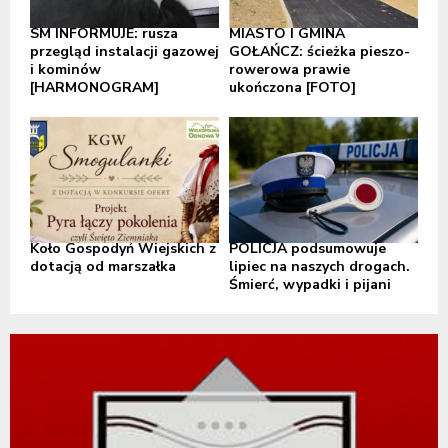
SM INFORMUJE: rusza
MIASTO I GMINA
przegląd instalacji gazowej
GOŁAŃCZ: ścieżka pieszo-
i kominów
rowerowa prawie
[HARMONOGRAM]
ukończona [FOTO]
Koło Gospodyń Wiejskich z
POLICJA podsumowuje
dotacją od marszałka
lipiec na naszych drogach.
Śmierć, wypadki i pijani