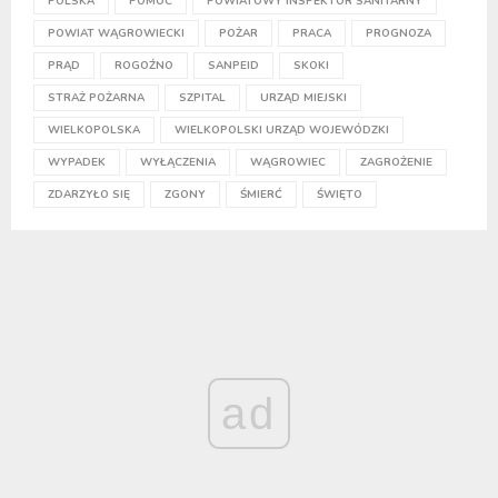
POLSKA
POMOC
POWIATOWY INSPEKTOR SANITARNY
POWIAT WĄGROWIECKI
POŻAR
PRACA
PROGNOZA
PRĄD
ROGOŹNO
SANPEID
SKOKI
STRAŻ POŻARNA
SZPITAL
URZĄD MIEJSKI
WIELKOPOLSKA
WIELKOPOLSKI URZĄD WOJEWÓDZKI
WYPADEK
WYŁĄCZENIA
WĄGROWIEC
ZAGROŻENIE
ZDARZYŁO SIĘ
ZGONY
ŚMIERĆ
ŚWIĘTO
ad