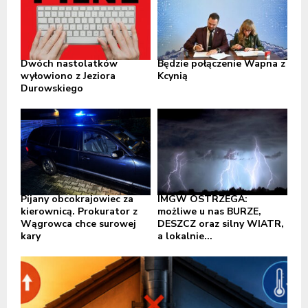
Dwóch nastolatków
Będzie połączenie Wapna z
wyłowiono z Jeziora
Kcynią
Durowskiego
Pijany obcokrajowiec za
IMGW OSTRZEGA:
kierownicą. Prokurator z
możliwe u nas BURZE,
Wągrowca chce surowej
DESZCZ oraz silny WIATR,
kary
a lokalnie...