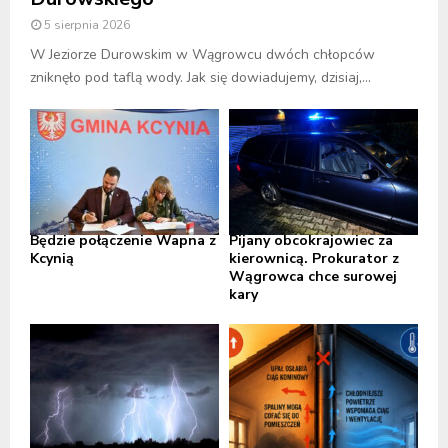
5 sierpnia 2026
W Jeziorze Durowskim w Wągrowcu dwóch chłopców
zniknęło pod taflą wody. Jak się dowiadujemy, dzisiaj,...
Będzie połączenie Wapna z
Pijany obcokrajowiec za
Kcynią
kierownicą. Prokurator z
Wągrowca chce surowej
kary