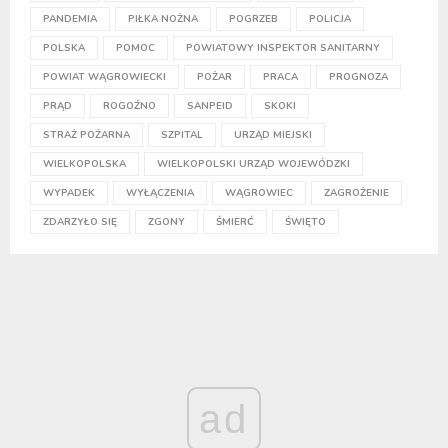
PANDEMIA
PIŁKA NOŻNA
POGRZEB
POLICJA
POLSKA
POMOC
POWIATOWY INSPEKTOR SANITARNY
POWIAT WĄGROWIECKI
POŻAR
PRACA
PROGNOZA
PRĄD
ROGOŹNO
SANPEID
SKOKI
STRAŻ POŻARNA
SZPITAL
URZĄD MIEJSKI
WIELKOPOLSKA
WIELKOPOLSKI URZĄD WOJEWÓDZKI
WYPADEK
WYŁĄCZENIA
WĄGROWIEC
ZAGROŻENIE
ZDARZYŁO SIĘ
ZGONY
ŚMIERĆ
ŚWIĘTO
ad