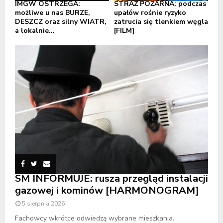
IMGW OSTRZEGA:
STRAŻ POŻARNA: podczas
możliwe u nas BURZE,
upałów rośnie ryzyko
DESZCZ oraz silny WIATR,
zatrucia się tlenkiem węgla
a lokalnie...
[FILM]
SM INFORMUJE: rusza przegląd instalacji
gazowej i kominów [HARMONOGRAM]
5 sierpnia 2026
Fachowcy wkrótce odwiedzą wybrane mieszkania.