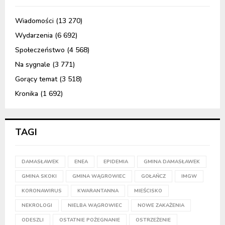
Wiadomości
(13 270)
Wydarzenia
(6 692)
Społeczeństwo
(4 568)
Na sygnale
(3 771)
Gorący temat
(3 518)
Kronika
(1 692)
TAGI
DAMASŁAWEK
ENEA
EPIDEMIA
GMINA DAMASŁAWEK
GMINA SKOKI
GMINA WĄGROWIEC
GOŁAŃCZ
IMGW
KORONAWIRUS
KWARANTANNA
MIEŚCISKO
NEKROLOGI
NIELBA WĄGROWIEC
NOWE ZAKAŻENIA
ODESZLI
OSTATNIE POŻEGNANIE
OSTRZEŻENIE