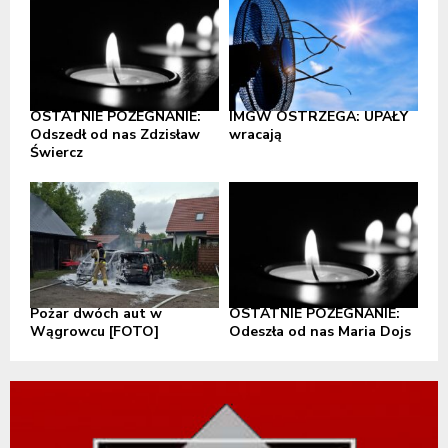
OSTATNIE POŻEGNANIE:
IMGW OSTRZEGA: UPAŁY
Odszedł od nas Zdzisław
wracają
Świercz
Pożar dwóch aut w
OSTATNIE POŻEGNANIE:
Wągrowcu [FOTO]
Odeszła od nas Maria Dojs