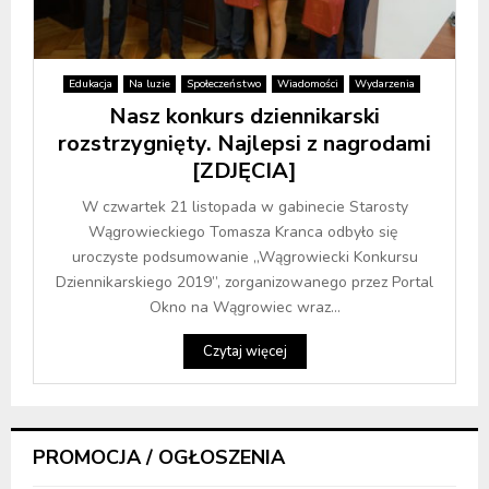
Edukacja
Na luzie
Społeczeństwo
Wiadomości
Wydarzenia
Nasz konkurs dziennikarski
rozstrzygnięty. Najlepsi z nagrodami
[ZDJĘCIA]
W czwartek 21 listopada w gabinecie Starosty
Wągrowieckiego Tomasza Kranca odbyło się
uroczyste podsumowanie „Wągrowiecki Konkursu
Dziennikarskiego 2019”, zorganizowanego przez Portal
Okno na Wągrowiec wraz...
Czytaj więcej
PROMOCJA / OGŁOSZENIA