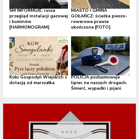
SM INFORMUJE: rusza
MIASTO I GMINA
przegląd instalacji gazowej
GOŁAŃCZ: ścieżka pieszo-
i kominów
rowerowa prawie
[HARMONOGRAM]
ukończona [FOTO]
Koło Gospodyń Wiejskich z
POLICJA podsumowuje
dotacją od marszałka
lipiec na naszych drogach.
Śmierć, wypadki i pijani