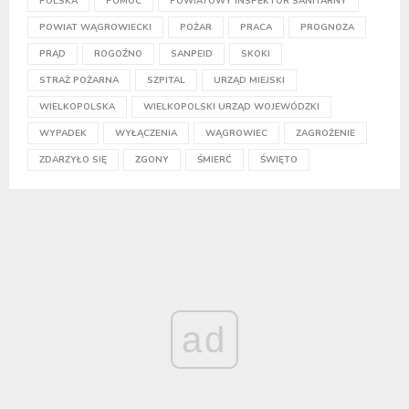
POLSKA
POMOC
POWIATOWY INSPEKTOR SANITARNY
POWIAT WĄGROWIECKI
POŻAR
PRACA
PROGNOZA
PRĄD
ROGOŹNO
SANPEID
SKOKI
STRAŻ POŻARNA
SZPITAL
URZĄD MIEJSKI
WIELKOPOLSKA
WIELKOPOLSKI URZĄD WOJEWÓDZKI
WYPADEK
WYŁĄCZENIA
WĄGROWIEC
ZAGROŻENIE
ZDARZYŁO SIĘ
ZGONY
ŚMIERĆ
ŚWIĘTO
ad