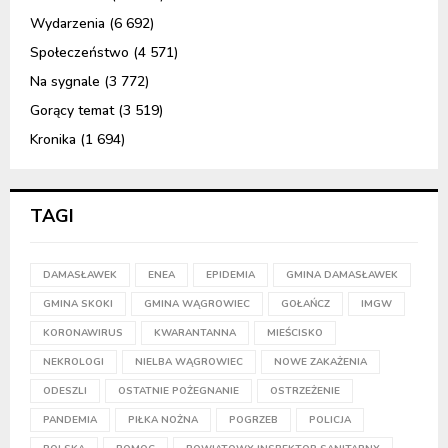
Wydarzenia
(6 692)
Społeczeństwo
(4 571)
Na sygnale
(3 772)
Gorący temat
(3 519)
Kronika
(1 694)
TAGI
DAMASŁAWEK
ENEA
EPIDEMIA
GMINA DAMASŁAWEK
GMINA SKOKI
GMINA WĄGROWIEC
GOŁAŃCZ
IMGW
KORONAWIRUS
KWARANTANNA
MIEŚCISKO
NEKROLOGI
NIELBA WĄGROWIEC
NOWE ZAKAŻENIA
ODESZLI
OSTATNIE POŻEGNANIE
OSTRZEŻENIE
PANDEMIA
PIŁKA NOŻNA
POGRZEB
POLICJA