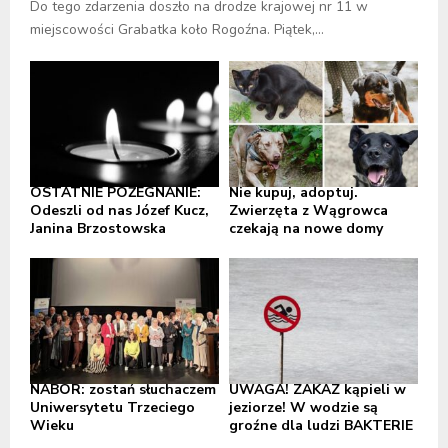
Do tego zdarzenia doszło na drodze krajowej nr 11 w
miejscowości Grabatka koło Rogoźna. Piątek,...
OSTATNIE POŻEGNANIE:
Nie kupuj, adoptuj.
Odeszli od nas Józef Kucz,
Zwierzęta z Wągrowca
Janina Brzostowska
czekają na nowe domy
NABÓR: zostań słuchaczem
UWAGA! ZAKAZ kąpieli w
Uniwersytetu Trzeciego
jeziorze! W wodzie są
Wieku
groźne dla ludzi BAKTERIE