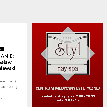
ci
ANIE:
osław
niewski
21
enie o kimś
– skontaktuj
–
..