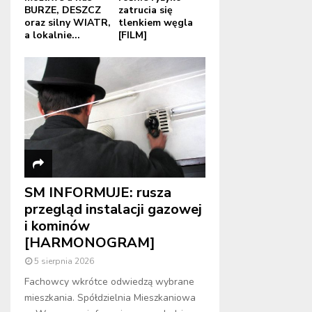
BURZE, DESZCZ
zatrucia się
oraz silny WIATR,
tlenkiem węgla
a lokalnie...
[FILM]
SM INFORMUJE: rusza
przegląd instalacji gazowej
i kominów
[HARMONOGRAM]
5 sierpnia 2026
Fachowcy wkrótce odwiedzą wybrane
mieszkania. Spółdzielnia Mieszkaniowa