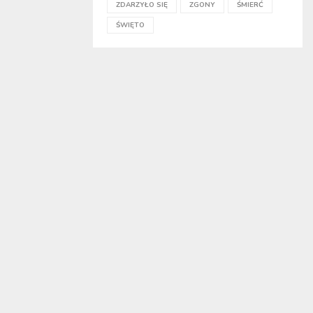
ZDARZYŁO SIĘ
ZGONY
ŚMIERĆ
ŚWIĘTO