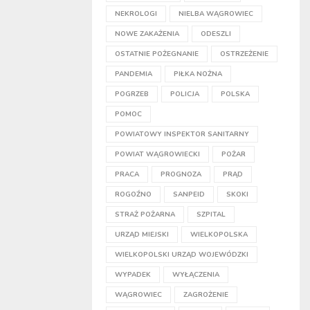
NEKROLOGI
NIELBA WĄGROWIEC
NOWE ZAKAŻENIA
ODESZLI
OSTATNIE POŻEGNANIE
OSTRZEŻENIE
PANDEMIA
PIŁKA NOŻNA
POGRZEB
POLICJA
POLSKA
POMOC
POWIATOWY INSPEKTOR SANITARNY
POWIAT WĄGROWIECKI
POŻAR
PRACA
PROGNOZA
PRĄD
ROGOŹNO
SANPEID
SKOKI
STRAŻ POŻARNA
SZPITAL
URZĄD MIEJSKI
WIELKOPOLSKA
WIELKOPOLSKI URZĄD WOJEWÓDZKI
WYPADEK
WYŁĄCZENIA
WĄGROWIEC
ZAGROŻENIE