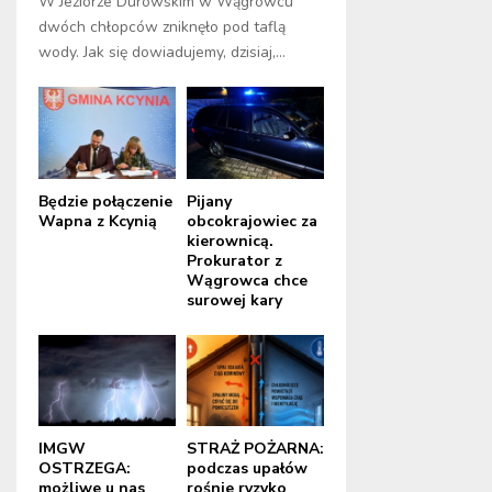
W Jeziorze Durowskim w Wągrowcu
dwóch chłopców zniknęło pod taflą
wody. Jak się dowiadujemy, dzisiaj,...
Będzie połączenie
Pijany
Wapna z Kcynią
obcokrajowiec za
kierownicą.
Prokurator z
Wągrowca chce
surowej kary
IMGW
STRAŻ POŻARNA:
OSTRZEGA:
podczas upałów
możliwe u nas
rośnie ryzyko