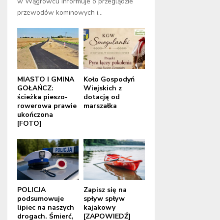
w Wągrowcu informuje o przeglądzie
przewodów kominowych i...
MIASTO I GMINA
Koło Gospodyń
GOŁAŃCZ:
Wiejskich z
ścieżka pieszo-
dotacją od
rowerowa prawie
marszałka
ukończona
[FOTO]
POLICJA
Zapisz się na
podsumowuje
spływ spływ
lipiec na naszych
kajakowy
drogach. Śmierć,
[ZAPOWIEDŹ]