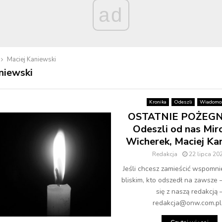
ad
Maciej Kaniewski
niewski
Kronika
Odeszli
Wiadomoś
OSTATNIE POŻEGN
Odeszli od nas Mir
Wicherek, Maciej Ka
Redakcja
22 lipca 20
Jeśli chcesz zamieścić wspomni
bliskim, kto odszedł na zawsze 
się z naszą redakcją 
redakcja@onw.com.pl.