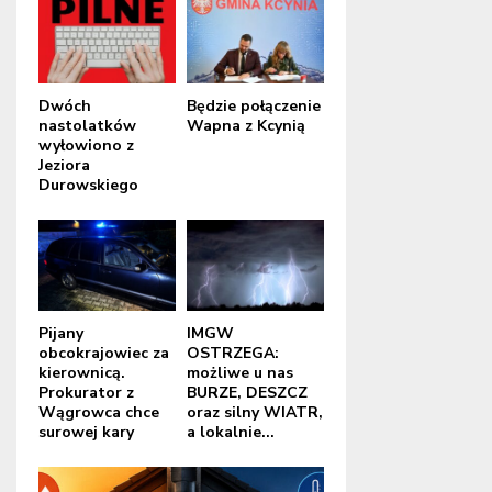
Dwóch
Będzie połączenie
nastolatków
Wapna z Kcynią
wyłowiono z
Jeziora
Durowskiego
Pijany
IMGW
obcokrajowiec za
OSTRZEGA:
kierownicą.
możliwe u nas
Prokurator z
BURZE, DESZCZ
Wągrowca chce
oraz silny WIATR,
surowej kary
a lokalnie...