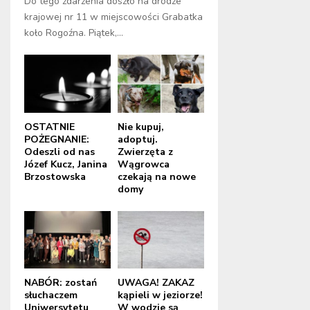
Do tego zdarzenia doszło na drodze
krajowej nr 11 w miejscowości Grabatka
koło Rogoźna. Piątek,...
OSTATNIE
Nie kupuj,
POŻEGNANIE:
adoptuj.
Odeszli od nas
Zwierzęta z
Józef Kucz, Janina
Wągrowca
Brzostowska
czekają na nowe
domy
NABÓR: zostań
UWAGA! ZAKAZ
słuchaczem
kąpieli w jeziorze!
Uniwersytetu
W wodzie są