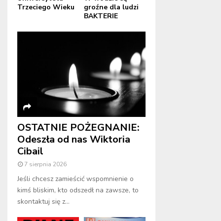
Trzeciego Wieku
groźne dla ludzi
BAKTERIE
OSTATNIE POŻEGNANIE:
Odeszła od nas Wiktoria
Cibail
7 sierpnia 2026
Jeśli chcesz zamieścić wspomnienie o
kimś bliskim, kto odszedł na zawsze, to
skontaktuj się z...