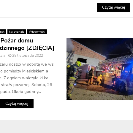
Czytaj więcej
mat
Na sygnale
Wiadomości
Pożar domu
dzinnego [ZDJĘCIA]
cja
28 listopada 2022
żaru doszło w sobotę we wsi
o pomiędzy Mieściskiem a
m. Z ogniem walczyło kilka
 straży pożarnej. Sobota, 26
opada. Około godziny...
Czytaj więcej