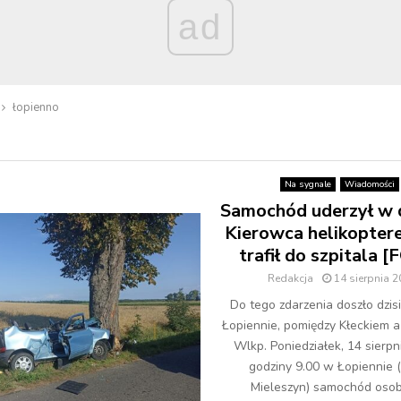
ad
łopienno
Na sygnale
Wiadomości
Samochód uderzył w 
Kierowca helikopte
trafił do szpitala 
Redakcja
14 sierpnia 
Do tego zdarzenia doszło dzis
Łopiennie, pomiędzy Kłeckiem 
Wlkp. Poniedziałek, 14 sierpn
godziny 9.00 w Łopiennie 
Mieleszyn) samochód osob