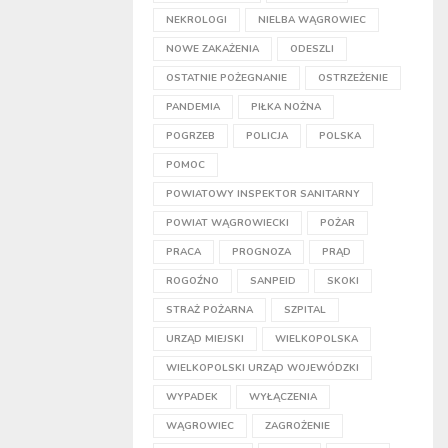
NEKROLOGI
NIELBA WĄGROWIEC
NOWE ZAKAŻENIA
ODESZLI
OSTATNIE POŻEGNANIE
OSTRZEŻENIE
PANDEMIA
PIŁKA NOŻNA
POGRZEB
POLICJA
POLSKA
POMOC
POWIATOWY INSPEKTOR SANITARNY
POWIAT WĄGROWIECKI
POŻAR
PRACA
PROGNOZA
PRĄD
ROGOŹNO
SANPEID
SKOKI
STRAŻ POŻARNA
SZPITAL
URZĄD MIEJSKI
WIELKOPOLSKA
WIELKOPOLSKI URZĄD WOJEWÓDZKI
WYPADEK
WYŁĄCZENIA
WĄGROWIEC
ZAGROŻENIE