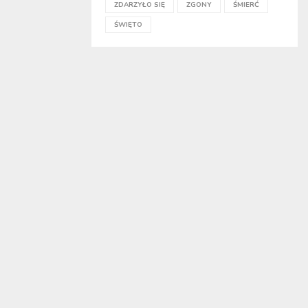
ZDARZYŁO SIĘ
ZGONY
ŚMIERĆ
ŚWIĘTO