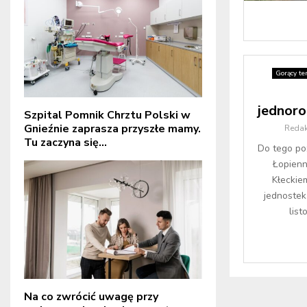
Gorący te
jednoro
Szpital Pomnik Chrztu Polski w
Gnieźnie zaprasza przyszłe mamy.
Redak
Tu zaczyna się...
Do tego po
Łopienn
Kłeckie
jednostek
list
Na co zwrócić uwagę przy