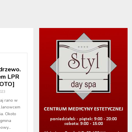
drzewo.
rem LPR
[FOTO]
2023
iaj rano w
a Janowcem
ia. Około
(gmina
owy...