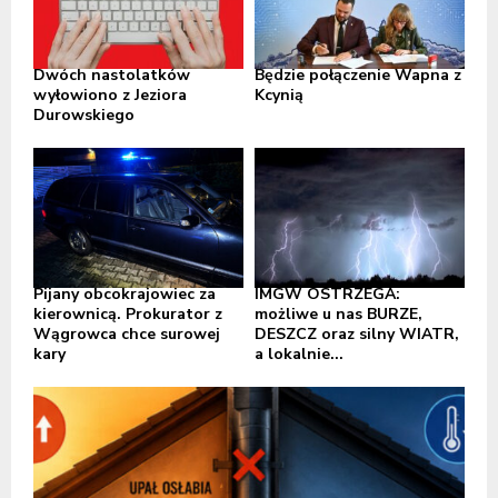
Dwóch nastolatków
Będzie połączenie Wapna z
wyłowiono z Jeziora
Kcynią
Durowskiego
Pijany obcokrajowiec za
IMGW OSTRZEGA:
kierownicą. Prokurator z
możliwe u nas BURZE,
Wągrowca chce surowej
DESZCZ oraz silny WIATR,
kary
a lokalnie...