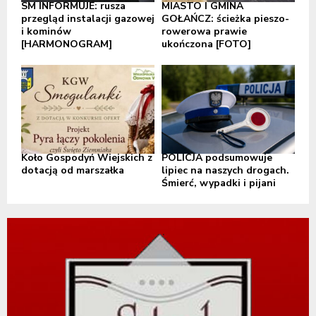
SM INFORMUJE: rusza
MIASTO I GMINA
przegląd instalacji gazowej
GOŁAŃCZ: ścieżka pieszo-
i kominów
rowerowa prawie
[HARMONOGRAM]
ukończona [FOTO]
Koło Gospodyń Wiejskich z
POLICJA podsumowuje
dotacją od marszałka
lipiec na naszych drogach.
Śmierć, wypadki i pijani