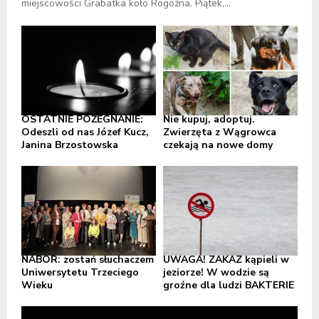
miejscowości Grabatka koło Rogoźna. Piątek,...
OSTATNIE POŻEGNANIE:
Nie kupuj, adoptuj.
Odeszli od nas Józef Kucz,
Zwierzęta z Wągrowca
Janina Brzostowska
czekają na nowe domy
NABÓR: zostań słuchaczem
UWAGA! ZAKAZ kąpieli w
Uniwersytetu Trzeciego
jeziorze! W wodzie są
Wieku
groźne dla ludzi BAKTERIE