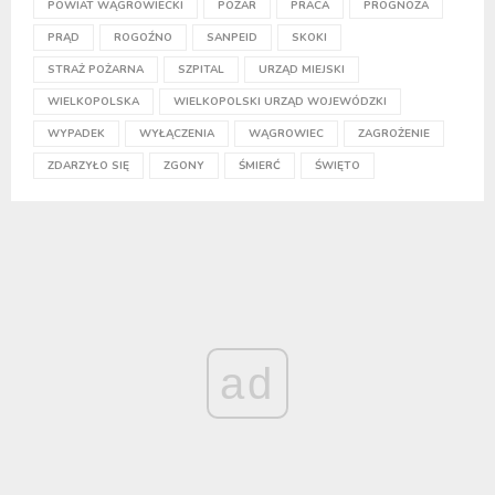
POWIAT WĄGROWIECKI
POŻAR
PRACA
PROGNOZA
PRĄD
ROGOŹNO
SANPEID
SKOKI
STRAŻ POŻARNA
SZPITAL
URZĄD MIEJSKI
WIELKOPOLSKA
WIELKOPOLSKI URZĄD WOJEWÓDZKI
WYPADEK
WYŁĄCZENIA
WĄGROWIEC
ZAGROŻENIE
ZDARZYŁO SIĘ
ZGONY
ŚMIERĆ
ŚWIĘTO
ad