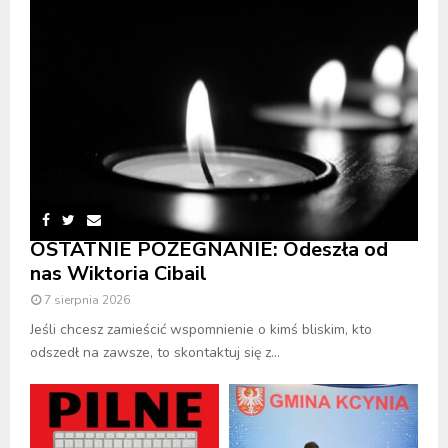
OSTATNIE POŻEGNANIE: Odeszła od
nas Wiktoria Cibail
7 sierpnia 2026
Jeśli chcesz zamieścić wspomnienie o kimś bliskim, kto
odszedł na zawsze, to skontaktuj się z...