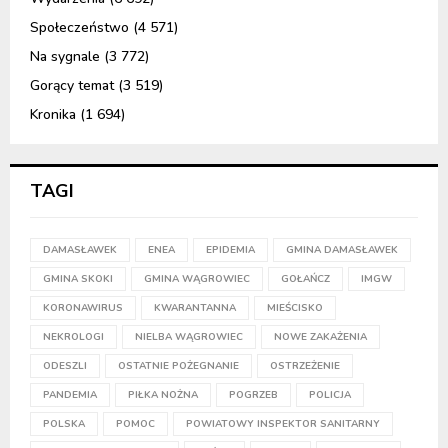
Społeczeństwo
(4 571)
Na sygnale
(3 772)
Gorący temat
(3 519)
Kronika
(1 694)
TAGI
DAMASŁAWEK
ENEA
EPIDEMIA
GMINA DAMASŁAWEK
GMINA SKOKI
GMINA WĄGROWIEC
GOŁAŃCZ
IMGW
KORONAWIRUS
KWARANTANNA
MIEŚCISKO
NEKROLOGI
NIELBA WĄGROWIEC
NOWE ZAKAŻENIA
ODESZLI
OSTATNIE POŻEGNANIE
OSTRZEŻENIE
PANDEMIA
PIŁKA NOŻNA
POGRZEB
POLICJA
POLSKA
POMOC
POWIATOWY INSPEKTOR SANITARNY