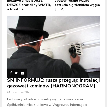
możliwe u nas BURZE,
upałów rośnie ryzyko
DESZCZ oraz silny WIATR,
zatrucia się tlenkiem węgla
a lokalnie...
[FILM]
SM INFORMUJE: rusza przegląd instalacji
gazowej i kominów [HARMONOGRAM]
5 sierpnia 2026
Fachowcy wkrótce odwiedzą wybrane mieszkania.
Spółdzielnia Mieszkaniowa w Wągrowcu informuje o