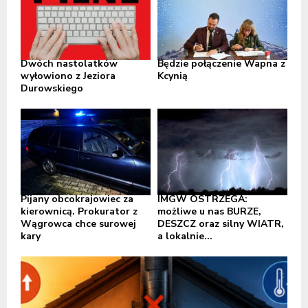
Dwóch nastolatków
Będzie połączenie Wapna z
wyłowiono z Jeziora
Kcynią
Durowskiego
Pijany obcokrajowiec za
IMGW OSTRZEGA:
kierownicą. Prokurator z
możliwe u nas BURZE,
Wągrowca chce surowej
DESZCZ oraz silny WIATR,
kary
a lokalnie...