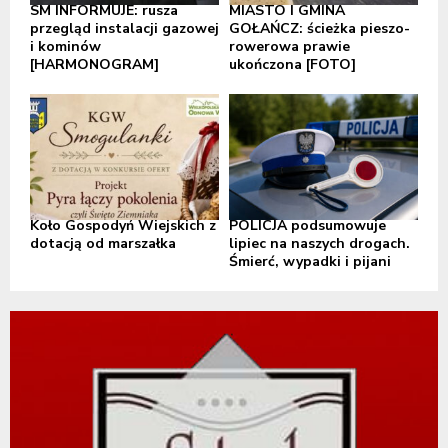
SM INFORMUJE: rusza
MIASTO I GMINA
przegląd instalacji gazowej
GOŁAŃCZ: ścieżka pieszo-
i kominów
rowerowa prawie
[HARMONOGRAM]
ukończona [FOTO]
Koło Gospodyń Wiejskich z
POLICJA podsumowuje
dotacją od marszałka
lipiec na naszych drogach.
Śmierć, wypadki i pijani