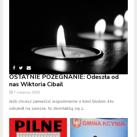
OSTATNIE POŻEGNANIE: Odeszła od
nas Wiktoria Cibail
7 sierpnia 2026
Jeśli chcesz zamieścić wspomnienie o kimś bliskim, kto
odszedł na zawsze, to skontaktuj się z...