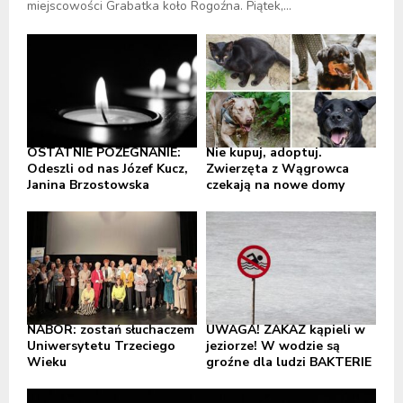
miejscowości Grabatka koło Rogoźna. Piątek,...
OSTATNIE POŻEGNANIE:
Nie kupuj, adoptuj.
Odeszli od nas Józef Kucz,
Zwierzęta z Wągrowca
Janina Brzostowska
czekają na nowe domy
NABÓR: zostań słuchaczem
UWAGA! ZAKAZ kąpieli w
Uniwersytetu Trzeciego
jeziorze! W wodzie są
Wieku
groźne dla ludzi BAKTERIE