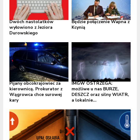
Dwóch nastolatków
Będzie połączenie Wapna z
wyłowiono z Jeziora
Kcynią
Durowskiego
Pijany obcokrajowiec za
IMGW OSTRZEGA:
kierownicą. Prokurator z
możliwe u nas BURZE,
Wągrowca chce surowej
DESZCZ oraz silny WIATR,
kary
a lokalnie...