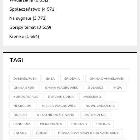
Wydarzenia
(6 692)
Społeczeństwo
(4 571)
Na sygnale
(3 772)
Gorący temat
(3 519)
Kronika
(1 694)
TAGI
DAMASŁAWEK
ENEA
EPIDEMIA
GMINA DAMASŁAWEK
GMINA SKOKI
GMINA WĄGROWIEC
GOŁAŃCZ
IMGW
KORONAWIRUS
KWARANTANNA
MIEŚCISKO
NEKROLOGI
NIELBA WĄGROWIEC
NOWE ZAKAŻENIA
ODESZLI
OSTATNIE POŻEGNANIE
OSTRZEŻENIE
PANDEMIA
PIŁKA NOŻNA
POGRZEB
POLICJA
POLSKA
POMOC
POWIATOWY INSPEKTOR SANITARNY