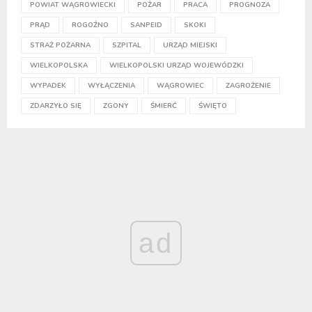
POWIAT WĄGROWIECKI
POŻAR
PRACA
PROGNOZA
PRĄD
ROGOŹNO
SANPEID
SKOKI
STRAŻ POŻARNA
SZPITAL
URZĄD MIEJSKI
WIELKOPOLSKA
WIELKOPOLSKI URZĄD WOJEWÓDZKI
WYPADEK
WYŁĄCZENIA
WĄGROWIEC
ZAGROŻENIE
ZDARZYŁO SIĘ
ZGONY
ŚMIERĆ
ŚWIĘTO
ad